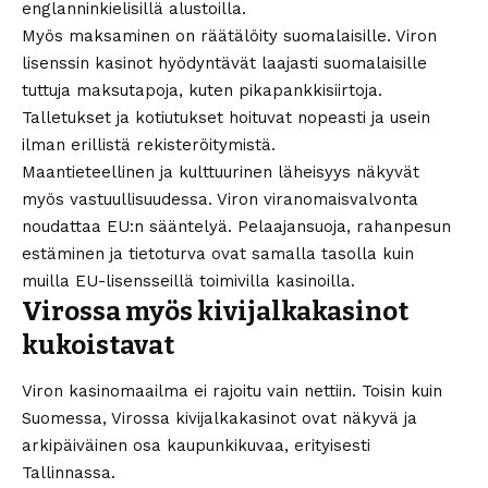
englanninkielisillä alustoilla.
Myös maksaminen on räätälöity suomalaisille. Viron
lisenssin kasinot hyödyntävät laajasti suomalaisille
tuttuja maksutapoja, kuten pikapankkisiirtoja.
Talletukset ja kotiutukset hoituvat nopeasti ja usein
ilman erillistä rekisteröitymistä.
Maantieteellinen ja kulttuurinen läheisyys näkyvät
myös vastuullisuudessa. Viron viranomaisvalvonta
noudattaa EU:n sääntelyä. Pelaajansuoja, rahanpesun
estäminen ja tietoturva ovat samalla tasolla kuin
muilla EU-lisensseillä toimivilla kasinoilla.
Virossa myös kivijalkakasinot
kukoistavat
Viron kasinomaailma ei rajoitu vain nettiin. Toisin kuin
Suomessa, Virossa kivijalkakasinot ovat näkyvä ja
arkipäiväinen osa kaupunkikuvaa, erityisesti
Tallinnassa.