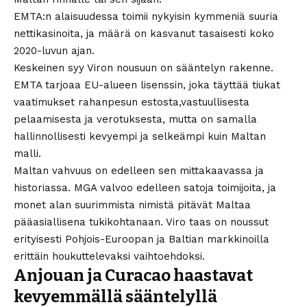
EMTA:n alaisuudessa toimii nykyisin kymmeniä suuria
nettikasinoita, ja määrä on kasvanut tasaisesti koko
2020-luvun ajan.
Keskeinen syy Viron nousuun on sääntelyn rakenne.
EMTA tarjoaa EU-alueen lisenssin, joka täyttää tiukat
vaatimukset rahanpesun estosta,vastuullisesta
pelaamisesta ja verotuksesta, mutta on samalla
hallinnollisesti kevyempi ja selkeämpi kuin Maltan
malli.
Maltan vahvuus on edelleen sen mittakaavassa ja
historiassa. MGA valvoo edelleen satoja toimijoita, ja
monet alan suurimmista nimistä pitävät Maltaa
pääasiallisena tukikohtanaan. Viro taas on noussut
erityisesti Pohjois-Euroopan ja Baltian markkinoilla
erittäin houkuttelevaksi vaihtoehdoksi.
Anjouan ja Curacao haastavat
kevyemmällä sääntelyllä