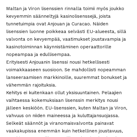
Maltan ja Viron lisenssien rinnalla toimii myös joukko
kevyemmin säänneltyjä kasinolisenssejä, joista
tunnetuimpia ovat Anjouan ja Curacao. Näiden
lisenssien luonne poikkeaa selvästi EU-alueesta, sillä
valvonta on kevyempää, vaatimukset joustavampia ja
kasinotoiminnan käynnistäminen operaattorille
nopeampaa ja edullisempaa.
Erityisesti Anjouanin lisenssi nousi hetkellisesti
voimakkaaseen suosioon. Se mahdollisti nopeamman
lanseeraamisen markkinoille, suuremmat bonukset ja
vähemmän rajoituksia.
Kehitys ei kuitenkaan ollut yksisuuntainen. Pelaajien
vaihtaessa kokemuksiaan lisenssin merkitys nousi
jälleen keskiöön. EU-lisenssien, kuten Maltan ja Viron,
vahvuus on niiden maineessa ja kuluttajansuojassa.
Selkeät säännöt ja viranomaisvalvonta painavat
vaakakupissa enemmän kuin hetkellinen joustavuus,