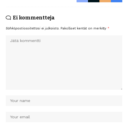
Ei kommentteja
Sähköpostiosoitettasi ei julkaista.
Pakolliset kentät on merkitty
*