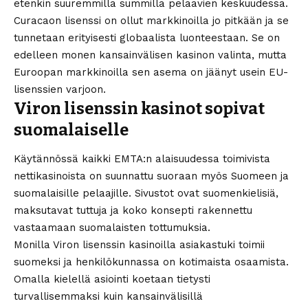
etenkin suuremmilla summilla pelaavien keskuudessa.
Curacaon lisenssi on ollut markkinoilla jo pitkään ja se
tunnetaan erityisesti globaalista luonteestaan. Se on
edelleen monen kansainvälisen kasinon valinta, mutta
Euroopan markkinoilla sen asema on jäänyt usein EU-
lisenssien varjoon.
Viron lisenssin kasinot sopivat
suomalaiselle
Käytännössä kaikki EMTA:n alaisuudessa toimivista
nettikasinoista on suunnattu suoraan myös Suomeen ja
suomalaisille pelaajille. Sivustot ovat suomenkielisiä,
maksutavat tuttuja ja koko konsepti rakennettu
vastaamaan suomalaisten tottumuksia.
Monilla Viron lisenssin kasinoilla asiakastuki toimii
suomeksi ja henkilökunnassa on kotimaista osaamista.
Omalla kielellä asiointi koetaan tietysti
turvallisemmaksi kuin kansainvälisillä