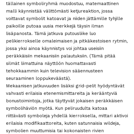
tällainen symboliryhmä muodostuu, matemaattinen
malli käynnistää välittömästi ketjureaktion, jossa
voittavat symbolit katoavat ja niiden jättämille tyhjille
paikoille putoaa uusia merkkejä täysin ilman
lisäpanosta. Tämä jatkuva putousliike luo
pelikierrokselle omaleimaisen ja pitkäkestoisen rytmin,
jossa yksi ainoa käynnistys voi johtaa useisiin
peräkkäisiin mekaanisiin palautuksiin. (Tämä pitää
silmät liimattuina näyttöön huomattavasti
tehokkaammin kuin television sääennusteen
seuraaminen loppukeväästä).
Mekaanisen jatkuvuuden lisäksi grid-pelit hyödyntävät
vahvasti erilaisia etenemismittareita ja kerääntyviä
bonustoimintoja, jotka täyttyvät jokaisen peräkkäisen
symbolihäviön myötä. Kun peliruudulta katoaa
riittävästi symboleja yhdellä kierroksella, mittari aktivoi
erilaisia modifikaattoreita, kuten satunnaisia wildeja,
symbolien muuttumisia tai kokonaisten rivien