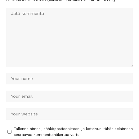
Sähköpostiosoitettasi ei julkaista.
Pakolliset kentät on merkitty
*
Tallenna nimeni, sähköpostiosoitteeni ja kotisivuni tähän selaimeen
seuraavaa kommentointikertaa varten.