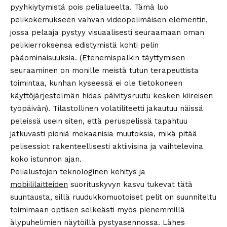
pyyhkiytymistä pois pelialueelta. Tämä luo
pelikokemukseen vahvan videopelimäisen elementin,
jossa pelaaja pystyy visuaalisesti seuraamaan oman
pelikierroksensa edistymistä kohti pelin
pääominaisuuksia. (Etenemispalkin täyttymisen
seuraaminen on monille meistä tutun terapeuttista
toimintaa, kunhan kyseessä ei ole tietokoneen
käyttöjärjestelmän hidas päivitysruutu kesken kiireisen
työpäivän). Tilastollinen volatiliteetti jakautuu näissä
peleissä usein siten, että peruspelissä tapahtuu
jatkuvasti pieniä mekaanisia muutoksia, mikä pitää
pelisessiot rakenteellisesti aktiivisina ja vaihtelevina
koko istunnon ajan.
Pelialustojen teknologinen kehitys ja
mobiililaitteiden
suorituskyvyn kasvu tukevat tätä
suuntausta, sillä ruudukkomuotoiset pelit on suunniteltu
toimimaan optisen selkeästi myös pienemmillä
älypuhelimien näytöillä pystyasennossa. Lähes