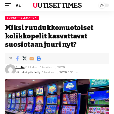
UUTISET TIMES
Aa
LUOKITTELEMATON
Miksi ruudukkomuotoiset
kolikkopelit kasvattavat
suosiotaan juuri nyt?
Emilia
Published: 1 kesäkuun, 2026
Viimeksi päivitetty: 1 kesäkuun, 2026 5:38 pm