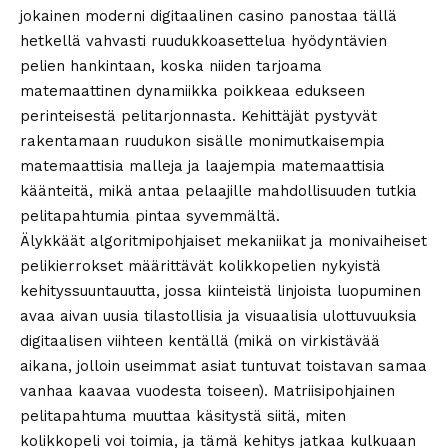
jokainen moderni digitaalinen casino panostaa tällä
hetkellä vahvasti ruudukkoasettelua hyödyntävien
pelien hankintaan, koska niiden tarjoama
matemaattinen dynamiikka poikkeaa edukseen
perinteisestä pelitarjonnasta. Kehittäjät pystyvät
rakentamaan ruudukon sisälle monimutkaisempia
matemaattisia malleja ja laajempia matemaattisia
käänteitä, mikä antaa pelaajille mahdollisuuden tutkia
pelitapahtumia pintaa syvemmältä.
Älykkäät algoritmipohjaiset mekaniikat ja monivaiheiset
pelikierrokset määrittävät kolikkopelien nykyistä
kehityssuuntauutta, jossa kiinteistä linjoista luopuminen
avaa aivan uusia tilastollisia ja visuaalisia ulottuvuuksia
digitaalisen viihteen kentällä (mikä on virkistävää
aikana, jolloin useimmat asiat tuntuvat toistavan samaa
vanhaa kaavaa vuodesta toiseen). Matriisipohjainen
pelitapahtuma muuttaa käsitystä siitä, miten
kolikkopeli voi toimia, ja tämä kehitys jatkaa kulkuaan