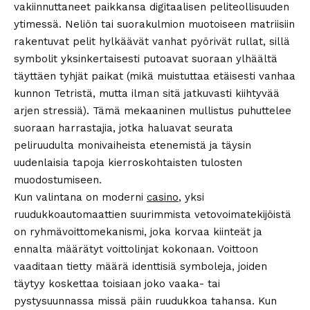
vakiinnuttaneet paikkansa digitaalisen peliteollisuuden
ytimessä. Neliön tai suorakulmion muotoiseen matriisiin
rakentuvat pelit hylkäävät vanhat pyörivät rullat, sillä
symbolit yksinkertaisesti putoavat suoraan ylhäältä
täyttäen tyhjät paikat (mikä muistuttaa etäisesti vanhaa
kunnon Tetristä, mutta ilman sitä jatkuvasti kiihtyvää
arjen stressiä). Tämä mekaaninen mullistus puhuttelee
suoraan harrastajia, jotka haluavat seurata
peliruudulta monivaiheista etenemistä ja täysin
uudenlaisia tapoja kierroskohtaisten tulosten
muodostumiseen.
Kun valintana on moderni
casino
, yksi
ruudukkoautomaattien suurimmista vetovoimatekijöistä
on ryhmävoittomekanismi, joka korvaa kiinteät ja
ennalta määrätyt voittolinjat kokonaan. Voittoon
vaaditaan tietty määrä identtisiä symboleja, joiden
täytyy koskettaa toisiaan joko vaaka- tai
pystysuunnassa missä päin ruudukkoa tahansa. Kun