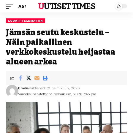
UUTISET TIMES
Aa
LUOKITTELEMATON
Jämsän seutu keskustelu –
Näin paikallinen
verkkokeskustelu heijastaa
alueen arkea
Emilia
Published: 21 helmikuun, 2026
Viimeksi päivitetty: 21 helmikuun, 2026 7:45 pm