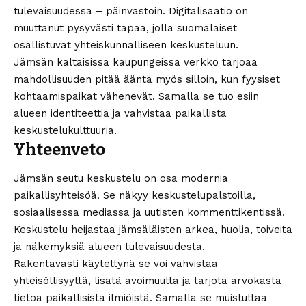
tulevaisuudessa – päinvastoin. Digitalisaatio on
muuttanut pysyvästi tapaa, jolla suomalaiset
osallistuvat yhteiskunnalliseen keskusteluun.
Jämsän kaltaisissa kaupungeissa verkko tarjoaa
mahdollisuuden pitää ääntä myös silloin, kun fyysiset
kohtaamispaikat vähenevät. Samalla se tuo esiin
alueen identiteettiä ja vahvistaa paikallista
keskustelukulttuuria.
Yhteenveto
Jämsän seutu keskustelu on osa modernia
paikallisyhteisöä. Se näkyy keskustelupalstoilla,
sosiaalisessa mediassa ja uutisten kommenttikentissä.
Keskustelu heijastaa jämsäläisten arkea, huolia, toiveita
ja näkemyksiä alueen tulevaisuudesta.
Rakentavasti käytettynä se voi vahvistaa
yhteisöllisyyttä, lisätä avoimuutta ja tarjota arvokasta
tietoa paikallisista ilmiöistä. Samalla se muistuttaa