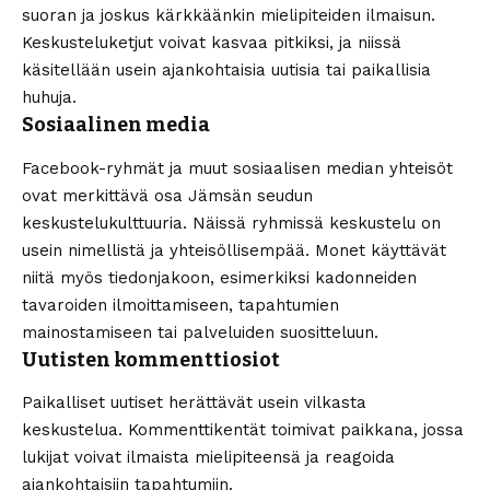
suoran ja joskus kärkkäänkin mielipiteiden ilmaisun.
Keskusteluketjut voivat kasvaa pitkiksi, ja niissä
käsitellään usein ajankohtaisia uutisia tai paikallisia
huhuja.
Sosiaalinen media
Facebook-ryhmät ja muut sosiaalisen median yhteisöt
ovat merkittävä osa Jämsän seudun
keskustelukulttuuria. Näissä ryhmissä keskustelu on
usein nimellistä ja yhteisöllisempää. Monet käyttävät
niitä myös tiedonjakoon, esimerkiksi kadonneiden
tavaroiden ilmoittamiseen, tapahtumien
mainostamiseen tai palveluiden suositteluun.
Uutisten kommenttiosiot
Paikalliset uutiset herättävät usein vilkasta
keskustelua. Kommenttikentät toimivat paikkana, jossa
lukijat voivat ilmaista mielipiteensä ja reagoida
ajankohtaisiin tapahtumiin.