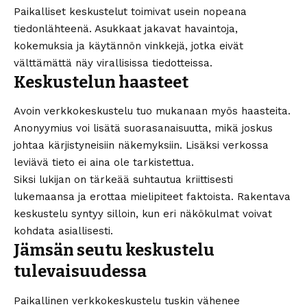
Paikalliset keskustelut toimivat usein nopeana
tiedonlähteenä. Asukkaat jakavat havaintoja,
kokemuksia ja käytännön vinkkejä, jotka eivät
välttämättä näy virallisissa tiedotteissa.
Keskustelun haasteet
Avoin verkkokeskustelu tuo mukanaan myös haasteita.
Anonyymius voi lisätä suorasanaisuutta, mikä joskus
johtaa kärjistyneisiin näkemyksiin. Lisäksi verkossa
leviävä tieto ei aina ole tarkistettua.
Siksi lukijan on tärkeää suhtautua kriittisesti
lukemaansa ja erottaa mielipiteet faktoista. Rakentava
keskustelu syntyy silloin, kun eri näkökulmat voivat
kohdata asiallisesti.
Jämsän seutu keskustelu
tulevaisuudessa
Paikallinen verkkokeskustelu tuskin vähenee