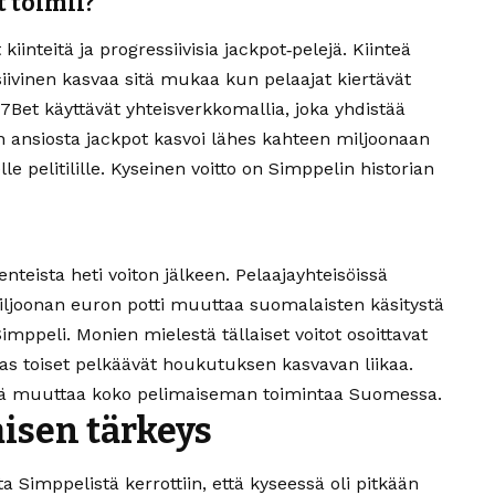
 toimii?
iinteitä ja progressiivisia jackpot‑pelejä. Kiinteä
iivinen kasvaa sitä mukaa kun pelaajat kiertävät
47Bet käyttävät yhteisverkkomallia, joka yhdistää
 ansiosta jackpot kasvoi lähes kahteen miljoonaan
 pelitilille. Kyseinen voitto on Simppelin historian
teista heti voiton jälkeen. Pelaajayhteisöissä
miljoonan euron potti muuttaa suomalaisten käsitystä
imppeli. Monien mielestä tällaiset voitot osoittavat
as toiset pelkäävät houkutuksen kasvavan liikaa.
lä muuttaa koko pelimaiseman toimintaa Suomessa.
isen tärkeys
tta Simppelistä kerrottiin, että kyseessä oli pitkään