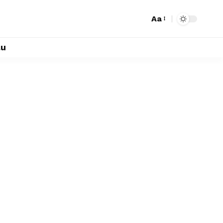
Aa
lu