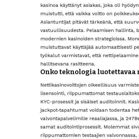
kasinoa käyttänyt asiakas, joka oli hyödyn
muistutti, että vaikka voitto on poikkeuks
Asiantuntijat pitävät tärkeänä, että suur
vastuullisuudesta. Pelaamisen hallinta, b
modernien kasinoiden strategioissa. Monet
muistuttavat käyttäjää automaattisesti pe
työkalut varmistavat, että nettipelaami
hallitsevana rasitteena.
Onko teknologia luotettavaa 
Nettikasinovoittojen oikeellisuus varmist
lisensointi, riippumattomat testauslaito
KYC-prosessit ja sisäiset auditoinnit. Kas
jackpot‑tapahtumat voidaan todentaa heti.
valvontapalvelimille reaaliajassa, ja 247B
samat auditointiprosessit. Molemmat sivu
riippumattomien testaajien valvonnassa, 