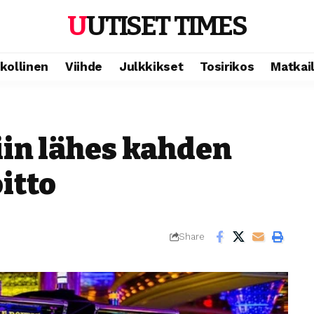
UUTISET TIMES
ikollinen
Viihde
Julkkikset
Tosirikos
Matkai
iin lähes kahden
itto
Share