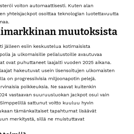
steröi voiton automaattisesti. Kuten alan
en yhteisjackpot osoittaa teknologian luotettavuutta
imaa.
limarkkinan muutoksista
 jälleen esiin keskustelua kotimaisista
lia ja ulkomaisille pelialustoille avautuvaa
at ovat puhuttaneet laajalti vuoden 2025 aikana.
elaajat hakeutuvat usein lisensoitujen ulkomaisten
lla on progressiivisia miljoonapotin pelejä.
 harvinaisia poikkeuksia. Ne saavat kuitenkin
2024 vastaavan suuruusluokan jackpot osui vain
Simppelillä sattunut voitto kuuluu hyvin
mukaan tämänkaltaiset tapahtumat lisäävät
un merkitystä, sillä ne muistuttavat