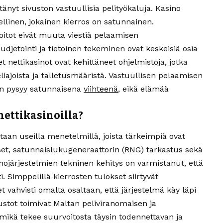
tänyt sivuston vastuullisia pelityökaluja. Kasino
ellinen, jokainen kierros on satunnainen.
voitot eivät muuta viestiä pelaamisen
udjetointi ja tietoinen tekeminen ovat keskeisiä osia
 nettikasinot ovat kehittäneet ohjelmistoja, jotka
liajoista ja talletusmääristä. Vastuullisen pelaamisen
nen pysyy satunnaisena
viihteenä
, eikä elämää
nettikasinoilla?
etaan useilla menetelmillä, joista tärkeimpiä ovat
kset, satunnaislukugeneraattorin (RNG) tarkastus sekä
inojärjestelmien tekninen kehitys on varmistanut, että
 Simppelillä kierrosten tulokset siirtyvät
et vahvisti omalta osaltaan, että järjestelmä käy läpi
stot toimivat Maltan peliviranomaisen ja
mikä tekee suurvoitosta täysin todennettavan ja