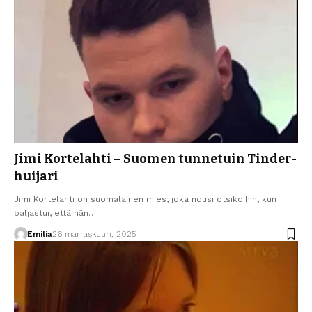
Jimi Kortelahti – Suomen tunnetuin Tinder-
huijari
Jimi Kortelahti on suomalainen mies, joka nousi otsikoihin, kun
paljastui, että hän…
Emilia
26 marraskuun, 2025