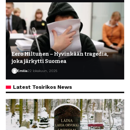
Eero Hiltunen – Hyvinkään tragedia,
joka järkytti Suomea
Emilia
22 lokakuun, 2025
Latest Tosirikos News