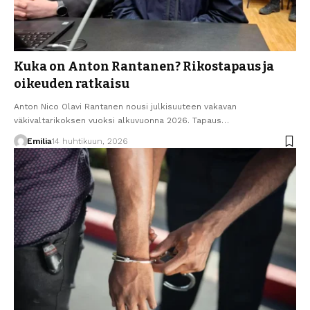
Kuka on Anton Rantanen? Rikostapaus ja
oikeuden ratkaisu
Anton Nico Olavi Rantanen nousi julkisuuteen vakavan
väkivaltarikoksen vuoksi alkuvuonna 2026. Tapaus…
Emilia
14 huhtikuun, 2026