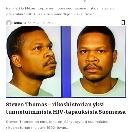
Harri Erkki Mikael Leppinen nousi suomalaisen rikoshistorian
otsikoihin 1990-luvulla niin sanottujen Pia-surmien…
Emilia
24 helmikuun, 2026
Steven Thomas – rikoshistorian yksi
tunnetuimmista HIV-tapauksista Suomessa
Steven Thomas on nimi, joka on jäänyt syvästi suomalaisen
rikoshistorian muistiin. 1990-luvun…