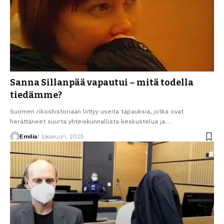
Sanna Sillanpää vapautui – mitä todella
tiedämme?
Suomen rikoshistoriaan liittyy useita tapauksia, jotka ovat
herättäneet suurta yhteiskunnallista keskustelua ja…
Emilia
1 lokakuun, 2025