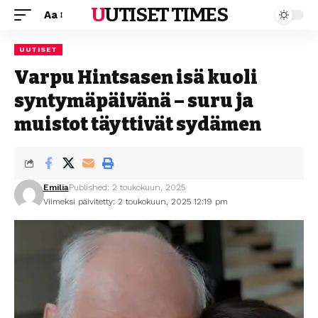
UUTISET TIMES
Aa
UUTISET
Varpu Hintsasen isä kuoli
syntymäpäivänä – suru ja
muistot täyttivät sydämen
Emilia
Published: 2 toukokuun, 2025
Viimeksi päivitetty: 2 toukokuun, 2025 12:19 pm