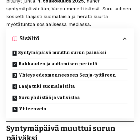
pitänyt juhlia.
1. toukokuuta 2025
, hänen
syntymäpäivänään, Varpu menetti isänsä. Suru-uutinen
kosketti laajasti suomalaisia ja herätti suurta
myötätuntoa sosiaalisessa mediassa.
Sisältö
Syntymäpäivä muuttui surun päiväksi
Rakkauden ja auttamisen perintö
Yhteys edesmenneeseen Senja-tyttäreen
Laaja tuki suomalaisilta
Suru yhdistää ja vahvistaa
Yhteenveto
Syntymäpäivä muuttui surun
päiväksi