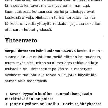
läheisestä kantavat meitä myös pahimman läpi.
Suomalaisessa kulttuurissa perhe ja läheisyys ovat
keskeisiä arvoja. Hintsasen tarina korostaa, kuinka
tärkeää on vaalia yhteyttä rakkaisiin ja jakaa sekä ilon
että surun hetket yhdessä.
Yhteenveto
Varpu Hintsasen isän kuolema 1.5.2025
kosketti monia
suomalaisia. Se muistuttaa meitä elämän hauraudesta,
mutta myös siitä, miten suuri merkitys rakkaudella ja
muistoilla on. Hintsasen tapa käsitellä menetystä
avoimesti tuo lohtua ja toivoa niille, jotka käyvät läpi
samanlaisia menetyksiä.
Severi Pyysalo kuollut – suomalaisen jazzin
merkittävä ääni on poissa
Janne Hyvönen on kuollut – Porin räjähdyksessä