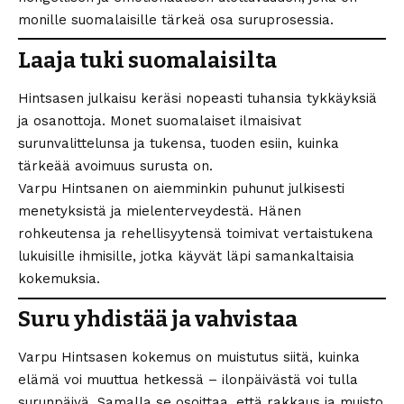
monille suomalaisille tärkeä osa suruprosessia.
Laaja tuki suomalaisilta
Hintsasen julkaisu keräsi nopeasti tuhansia tykkäyksiä
ja osanottoja. Monet suomalaiset ilmaisivat
surunvalittelunsa ja tukensa, tuoden esiin, kuinka
tärkeää avoimuus surusta on.
Varpu Hintsanen on aiemminkin puhunut julkisesti
menetyksistä ja mielenterveydestä. Hänen
rohkeutensa ja rehellisyytensä toimivat vertaistukena
lukuisille ihmisille, jotka käyvät läpi samankaltaisia
kokemuksia.
Suru yhdistää ja vahvistaa
Varpu Hintsasen kokemus on muistutus siitä, kuinka
elämä voi muuttua hetkessä – ilonpäivästä voi tulla
surunpäivä. Samalla se osoittaa, että rakkaus ja muisto