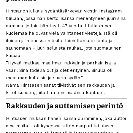
Hintsanen julkaisi sydäntäsärkevän viestin Instagram-
tilillään, jossa hän kertoi isänsä menehtyneen juuri sinä
aamuna, jolloin hän täytti 47 vuotta. Illalla ennen
kuolemaa he olivat vielä vaihtaneet viestejä. Isä oli
iloinen ja menossa mökille loimuttamaan lohta ja
saunomaan – juuri sellaista rauhaa, jota suomalainen
kaipaa.
”Hyvää matkaa maailman rakkain ja parhain isä ja
vaari. Sinä todella olit ja olet erityinen. Sinulla oli
maailman kultaisin ja suurin sydän.”
Nämä Hintsasen sanat tiivistivät sen rakkauden ja
kiitollisuuden, joita hän tunsi isäänsä kohtaan.
Rakkauden ja auttamisen perintö
Hintsasen mukaan hänen isänsä oli ihminen, joka auttoi
aina muita – oli kyseessä sitten naapuri tai täysin