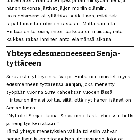
tuntematon. Hän oli lempeä ja lämminsydäminen, ja
hänen tekonsa jättivät jäljen moniin elämiin.
Isän poismeno oli yllättävä ja äkillinen, mikä teki
tapahtumasta erityisen raskaan. Mutta samalla
Hintsanen toi esiin, miten tärkeää on muistaa, mitä
kaikkea rakas ihminen antoi elämänsä aikana.
Yhteys edesmenneeseen Senja-
tyttäreen
Suruviestin yhteydessä Varpu Hintsanen muisteli myös
edesmenneen tyttärensä
Senjan
, joka menehtyi
syöpään vuonna 2019 kahdeksan vuoden iässä.
Hintsanen ilmaisi lohtua siitä, että nyt hänen isänsä on
Senjan luona:
”Nyt olet Senjan luona. Selviämme tästä yhdessä, hetki
ja hengitys kerrallaan.”
Tämä yhteys menetyksien välillä toi esiin vahvan
hengellisen ja emotionaalisen ulottuvuuden, joka on