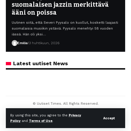
suomalaisen jazzin merkittävä
ääni on poissa
Uutinen siitä, että Severi Pyysalo on kuollut, kosketti laajasti
suomalaisia musiikin ystäviä. Pyysalo menehtyi 58 vuoden
iässä. Hän oli yksi…
Emilia
13 huhtikuun, 2026
Latest uutiset News
© Uutiset Times. All Rights Reserved.
By using this site, you agree to the
Privacy
Accept
Policy
and
Terms of Use
.