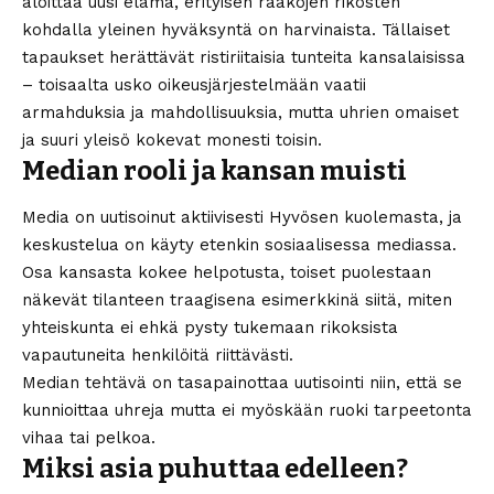
aloittaa uusi elämä, erityisen raakojen rikosten
kohdalla yleinen hyväksyntä on harvinaista. Tällaiset
tapaukset herättävät ristiriitaisia tunteita kansalaisissa
– toisaalta usko oikeusjärjestelmään vaatii
armahduksia ja mahdollisuuksia, mutta uhrien omaiset
ja suuri yleisö kokevat monesti toisin.
Median rooli ja kansan muisti
Media on uutisoinut aktiivisesti Hyvösen kuolemasta, ja
keskustelua on käyty etenkin sosiaalisessa mediassa.
Osa kansasta kokee helpotusta, toiset puolestaan
näkevät tilanteen traagisena esimerkkinä siitä, miten
yhteiskunta ei ehkä pysty tukemaan rikoksista
vapautuneita henkilöitä riittävästi.
Median tehtävä on tasapainottaa uutisointi niin, että se
kunnioittaa uhreja mutta ei myöskään ruoki tarpeetonta
vihaa tai pelkoa.
Miksi asia puhuttaa edelleen?