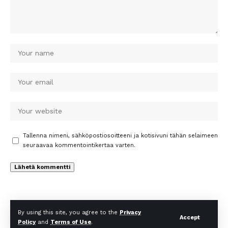
Tallenna nimeni, sähköpostiosoitteeni ja kotisivuni tähän selaimeen
seuraavaa kommentointikertaa varten.
By using this site, you agree to the
Privacy
Accept
Policy
and
Terms of Use
.
© Uutiset Times. All Rights Reserved.