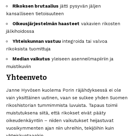
Rikoksen brutaalius
jätti pysyvän jäljen
kansalliseen tietoisuuteen
Oikeusjärjestelmän haasteet
vakavien rikosten
jälkihoidossa
Yhteiskunnan vastuu
integroida tai valvoa
rikoksista tuomittuja
Median vaikutus
yleiseen asenneilmapiiriin ja
muistikuviin
Yhteenveto
Janne Hyvösen kuolema Porin räjähdyksessä ei ole
vain yksittäinen uutinen, vaan se sulkee yhden Suomen
rikoshistorian tummimmista luvuista. Tapaus toimii
muistutuksena siitä, että rikokset eivät pääty
oikeudenkäyntiin – niiden vaikutukset heijastuvat
vuosikymmenten ajan niin uhreihin, tekijöihin kuin
yhteiskuntaankin.