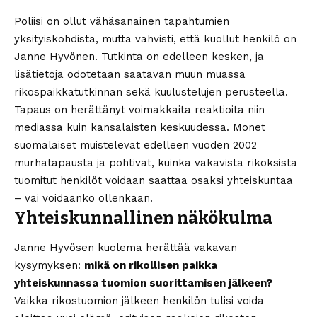
Poliisi on ollut vähäsanainen tapahtumien
yksityiskohdista, mutta vahvisti, että kuollut henkilö on
Janne Hyvönen. Tutkinta on edelleen kesken, ja
lisätietoja odotetaan saatavan muun muassa
rikospaikkatutkinnan sekä kuulustelujen perusteella.
Tapaus on herättänyt voimakkaita reaktioita niin
mediassa kuin kansalaisten keskuudessa. Monet
suomalaiset muistelevat edelleen vuoden 2002
murhatapausta ja pohtivat, kuinka vakavista rikoksista
tuomitut henkilöt voidaan saattaa osaksi yhteiskuntaa
– vai voidaanko ollenkaan.
Yhteiskunnallinen näkökulma
Janne Hyvösen
kuolema herättää vakavan
kysymyksen:
mikä on rikollisen paikka
yhteiskunnassa tuomion suorittamisen jälkeen?
Vaikka rikostuomion jälkeen henkilön tulisi voida