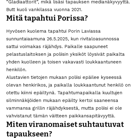
”Gladiaattorit”, mikä lisäsi tapauksen medianäkyvyyttä.
Butt kuoli vankilassa vuonna 2021.
Mitä tapahtui Porissa?
Hyvösen kuolema tapahtui Porin Laviassa
sunnuntaiaamuna 26.5.2025, kun rivitaloasunnossa
sattui voimakas räjähdys. Paikalle saapuneet
pelastuslaitoksen ja poliisin yksiköt löysivät paikalta
yhden kuolleen ja toisen vakavasti loukkaantuneen
henkilön.
Alustavien tietojen mukaan poliisi epäilee kyseessä
olevan henkirikos, ja paikalla loukkaantunut henkilö on
otettu kiinni epäiltynä. Tapahtumapaikalla kuultujen
silminnäkijöiden mukaan epäilty kertoi saaneensa
vammansa grillin räjähdyksestä, mutta poliisi ei ole
vahvistanut tämän väitteen paikkansapitävyyttä.
Miten viranomaiset suhtautuvat
tapaukseen?