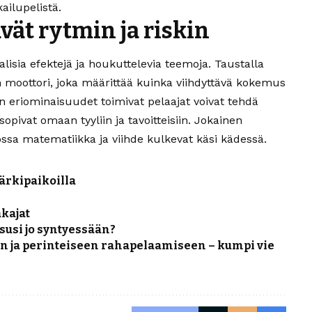
ailupelistä.
ät rytmin ja riskin
isia efektejä ja houkuttelevia teemoja. Taustalla
n moottori, joka määrittää kuinka viihdyttävä kokemus
 eriominaisuudet toimivat pelaajat voivat tehdä
 sopivat omaan tyyliin ja tavoitteisiin. Jokainen
ossa matematiikka ja viihde kulkevat käsi kädessä.
ärkipaikoilla
akajat
susi jo syntyessään?
n ja perinteiseen rahapelaamiseen – kumpi vie