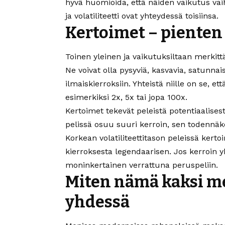
hyvä huomioida, että näiden vaikutus vaih
ja volatiliteetti ovat yhteydessä toisiinsa.
Kertoimet – pienten 
Toinen yleinen ja vaikutuksiltaan merkit
Ne voivat olla pysyviä, kasvavia, satunnais
ilmaiskierroksiin. Yhteistä niille on se, et
esimerkiksi 2x, 5x tai jopa 100x.
Kertoimet tekevät peleistä potentiaalise
pelissä osuu suuri kerroin, sen todennäkö
Korkean volatiliteettitason peleissä kerto
kierroksesta legendaarisen. Jos kerroin y
moninkertainen verrattuna peruspeliin.
Miten nämä kaksi m
yhdessä