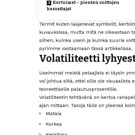
Kertoimet – pienten voittojen
kasvattajat
Termit kuten laajenevat symbolit, kertoimet
kuvauksissa, mutta mitä ne oikeastaan ta
siihen, kuinka usein ja kuinka suuria voit
pyrimme vastaamaan tässä artikkelissa.
Volatiliteetti lyhyes
Useimmat meistä pelaajista ei täysin ym
voi johtua siitä, ettei sille ole visuaalist
teoreettiselle palautusprosentille.
Volatiliteetin tehtävänä on kertoa rahapeli
ajan mittaan. Tasoja tälle on yleensä kol
Matala
Korkea
Keskitaso