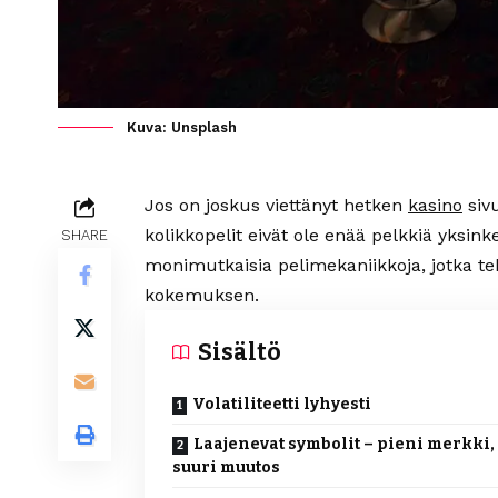
Kuva: Unsplash
Jos on joskus viettänyt hetken
kasino
sivu
kolikkopelit eivät ole enää pelkkiä yksink
SHARE
monimutkaisia pelimekaniikkoja, jotka te
kokemuksen.
Sisältö
Volatiliteetti lyhyesti
Laajenevat symbolit – pieni merkki,
suuri muutos