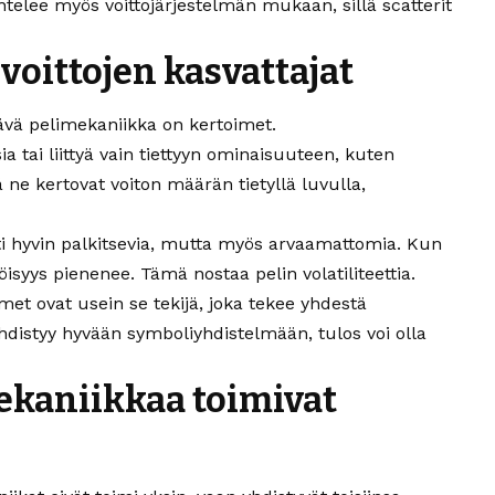
telee myös voittojärjestelmän mukaan, sillä scatterit
voittojen kasvattajat
tävä pelimekaniikka on kertoimet.
ia tai liittyä vain tiettyyn ominaisuuteen, kuten
tä ne kertovat voiton määrän tietyllä luvulla,
sti hyvin palkitsevia, mutta myös arvaamattomia. Kun
isyys pienenee. Tämä nostaa pelin volatiliteettia.
imet ovat usein se tekijä, joka tekee yhdestä
hdistyy hyvään symboliyhdistelmään, tulos voi olla
ekaniikkaa toimivat