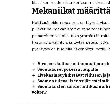
klassikon modernista korkean riskin seikk
Mekaniikat määrittäv
Nettikasinoiden maailma on täynnä visuaal
piilevät pelimekanismit ovat se todelline
pelaaminen voi olla. Kun ymmärtää miten
fiksumpia valintoja ja löytää pelejä, jotka
pyöräytys on huolella rakennettu hetki, j
Viro porskuttaa kasinomaailman k
Suomalaiset pokerin huipulla
Livekasinot yhdistävät viihteen ja j
Suomen tuleva lisenssijärjestelmä: 
Suomalaisten suhde nettikasinoihi
voiton?