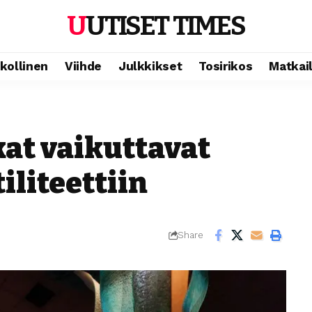
UUTISET TIMES
ikollinen
Viihde
Julkkikset
Tosirikos
Matkai
at vaikuttavat
iliteettiin
Share