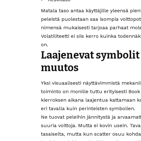
Matala taso antaa käyttäjille yleensä pie
peleistä puolestaan saa isompia voittop
nimensä mukaisesti tarjoaa parhaat mol
Volatiliteetti ei siis kerro kuinka todennä
on.
Laajenevat symbolit 
muutos
Yksi visuaalisesti näyttävimmistä mekanii
toiminto on monille tuttu erityisesti Book 
kierroksen aikana laajentua kattamaan k
eri tavalla kuin perinteisten symbolien.
Ne tuovat peleihin jännitystä ja arvaamat
suuria voittoja. Mutta ei kovin usein. Tava
tasaiselta, mutta kun scatter osuu kohda