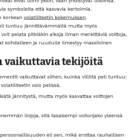
at eivät toimi yksin, vaan yhdistyvät toisiinsa.
ia symboleita että kasvavia kertoimia.
in korkean
volatiliteetin kokemuksen
.
 peli tuntuu jännittävämmältä mutta myös
it pelata pitkiäkin aikoja ilman merkittäviä voittoja,
at kohdalleen ja ruudulle ilmestyy massiivinen
n vaikuttavia tekijöitä
mentit vaikuttavat siihen, kuinka villiltä peli tuntuu:
latiliteetin osio pelissä.
isätä jännitystä, mutta myös kasvattaa voittojen
enemmän linjoja, sitä tasaisempi voitonjako yleensä
ersoonallisuuden eli sen, mikä erottaa rauhallisen