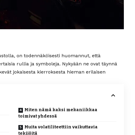
stolla, on todennäköisesti huomannut, että
ertaisia rullia ja symboleja. Nykyään ne ovat täynnä
kevät jokaisesta kierroksesta hieman erilaisen
Miten nämä kaksi mekaniikkaa
toimivat yhdessä
Muita volatiliteettiin vaikuttavia
tekijöitä