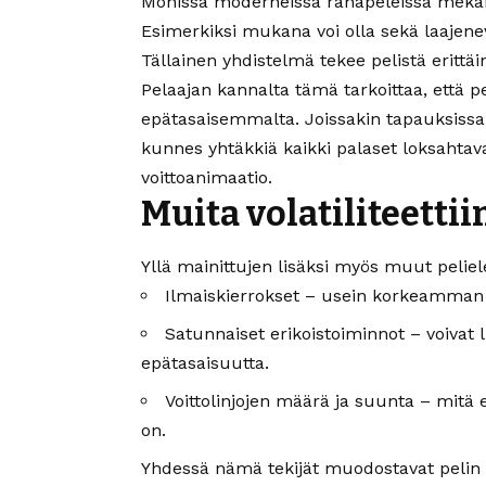
Monissa moderneissa rahapeleissä mekaniik
Esimerkiksi mukana voi olla sekä laajenev
Tällainen yhdistelmä tekee pelistä erittä
Pelaajan kannalta tämä tarkoittaa, että
epätasaisemmalta. Joissakin tapauksissa vo
kunnes yhtäkkiä kaikki palaset loksahtav
voittoanimaatio.
Muita volatiliteettii
Yllä mainittujen lisäksi myös muut peliele
Ilmaiskierrokset – usein korkeamman vo
Satunnaiset erikoistoiminnot – voivat l
epätasaisuutta.
Voittolinjojen määrä ja suunta – mitä 
on.
Yhdessä nämä tekijät muodostavat pelin p