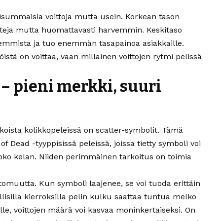
nisummaisia voittoja mutta usein. Korkean tason
otteja mutta huomattavasti harvemmin. Keskitaso
emmista ja tuo enemmän tasapainoa asiakkaille.
köistä on voittaa, vaan millainen voittojen rytmi pelissä
– pieni merkki, suuri
koista kolikkopeleissä on scatter-symbolit. Tämä
of Dead -tyyppisissä peleissä, joissa tietty symboli voi
oko kelan. Niiden perimmäinen tarkoitus on toimia
tomuutta. Kun symboli laajenee, se voi tuoda erittäin
llisilla kierroksilla pelin kulku saattaa tuntua melko
lle, voittojen määrä voi kasvaa moninkertaiseksi. On