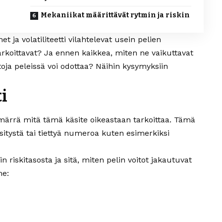
Mekaniikat määrittävät rytmin ja riskin
 ja volatiliteetti vilahtelevat usein pelien
rkoittavat? Ja ennen kaikkea, miten ne vaikuttavat
toja peleissä voi odottaa? Näihin kysymyksiin
ti
märrä mitä tämä käsite oikeastaan tarkoittaa. Tämä
a esitystä tai tiettyä numeroa kuten esimerkiksi
n riskitasosta ja sitä, miten pelin voitot jakautuvat
me: