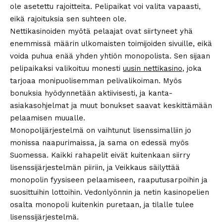
ole asetettu rajoitteita. Pelipaikat voi valita vapaasti,
eikä rajoituksia sen suhteen ole.
Nettikasinoiden myötä pelaajat ovat siirtyneet yhä
enemmissä määrin ulkomaisten toimijoiden sivuille, eikä
voida puhua enää yhden yhtiön monopolista. Sen sijaan
pelipaikaksi valikoituu monesti
uusin nettikasino
, joka
tarjoaa monipuolisemman pelivalikoiman. Myös
bonuksia hyödynnetään aktiivisesti, ja kanta-
asiakasohjelmat ja muut bonukset saavat keskittämään
pelaamisen muualle.
Monopolijärjestelmä on vaihtunut lisenssimalliin jo
monissa naapurimaissa, ja sama on edessä myös
Suomessa. Kaikki rahapelit eivät kuitenkaan siirry
lisenssijärjestelmän piiriin, ja Veikkaus säilyttää
monopolin fyysiseen pelaamiseen, raaputusarpoihin ja
suosittuihin lottoihin. Vedonlyönnin ja netin kasinopelien
osalta monopoli kuitenkin puretaan, ja tilalle tulee
lisenssijärjestelmä.