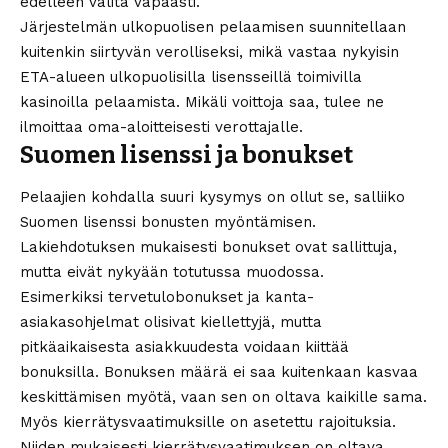
edelleen valita vapaasti.
Järjestelmän ulkopuolisen pelaamisen suunnitellaan
kuitenkin siirtyvän verolliseksi, mikä vastaa nykyisin
ETA-alueen ulkopuolisilla lisensseillä toimivilla
kasinoilla pelaamista. Mikäli voittoja saa, tulee ne
ilmoittaa oma-aloitteisesti verottajalle.
Suomen lisenssi ja bonukset
Pelaajien kohdalla suuri kysymys on ollut se, salliiko
Suomen lisenssi bonusten myöntämisen.
Lakiehdotuksen mukaisesti bonukset ovat sallittuja,
mutta eivät nykyään totutussa muodossa.
Esimerkiksi tervetulobonukset ja kanta-
asiakasohjelmat olisivat kiellettyjä, mutta
pitkäaikaisesta asiakkuudesta voidaan kiittää
bonuksilla. Bonuksen määrä ei saa kuitenkaan kasvaa
keskittämisen myötä, vaan sen on oltava kaikille sama.
Myös kierrätysvaatimuksille on asetettu rajoituksia.
Niiden mukaisesti kierrätysvaatimuksen on oltava