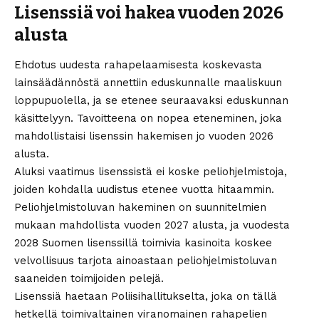
Lisenssiä voi hakea vuoden 2026
alusta
Ehdotus uudesta rahapelaamisesta koskevasta
lainsäädännöstä annettiin eduskunnalle maaliskuun
loppupuolella, ja se etenee seuraavaksi eduskunnan
käsittelyyn. Tavoitteena on nopea eteneminen, joka
mahdollistaisi lisenssin hakemisen jo vuoden 2026
alusta.
Aluksi vaatimus lisenssistä ei koske peliohjelmistoja,
joiden kohdalla uudistus etenee vuotta hitaammin.
Peliohjelmistoluvan hakeminen on suunnitelmien
mukaan mahdollista vuoden 2027 alusta, ja vuodesta
2028 Suomen lisenssillä toimivia kasinoita koskee
velvollisuus tarjota ainoastaan peliohjelmistoluvan
saaneiden toimijoiden pelejä.
Lisenssiä haetaan Poliisihallitukselta, joka on tällä
hetkellä toimivaltainen viranomainen rahapelien