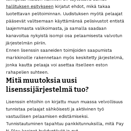
hallituksen esitykseen
kirjatut ehdot, mikä takaa
luotettavan pelitoiminnan. Uudistuksen myötä pelaajat
pääsevät valitsemaan käyttämänsä pelisivustot entistä
laajemmasta valikoimasta, ja samalla saadaan
kanavoitua nykyistä isompi osa pelaamisesta valvotun
järjestelmän piiriin.
Ennen lisenssin saaneiden toimijoiden saapumista
markkinoille rakennetaan myös keskitetty järjestelmä,
jonka kautta pelaaja voi asettaa itselleen eston
rahapelien suhteen.
Mitä muutoksia uusi
lisenssijärjestelmä tuo?
Lisenssin ehtoihin on kirjattu muun muassa velvollisuus
tunnistaa pelaajat sähköisesti ja aktiivinen työ
vastuullisen pelaamisen edistämiseksi.
Tunnistautuminen tapahtuu pankkitunnuksilla, mitä Pay