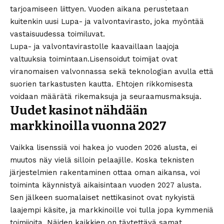
tarjoamiseen liittyen. Vuoden aikana perustetaan
kuitenkin uusi Lupa- ja valvontavirasto, joka myöntää
vastaisuudessa toimiluvat.
Lupa- ja valvontavirastolle kaavaillaan laajoja
valtuuksia toimintaan.Lisensoidut toimijat ovat
viranomaisen valvonnassa sekä teknologian avulla että
suorien tarkastusten kautta. Ehtojen rikkomisesta
voidaan määrätä rikemaksuja ja seuraamusmaksuja.
Uudet kasinot nähdään
markkinoilla vuonna 2027
Vaikka lisenssiä voi hakea jo vuoden 2026 alusta, ei
muutos näy vielä silloin pelaajille. Koska teknisten
järjestelmien rakentaminen ottaa oman aikansa, voi
toiminta käynnistyä aikaisintaan vuoden 2027 alusta.
Sen jälkeen suomalaiset nettikasinot ovat nykyistä
laajempi käsite, ja markkinoille voi tulla jopa kymmeniä
toimijoita. Näiden kaikkien on täytettävä samat