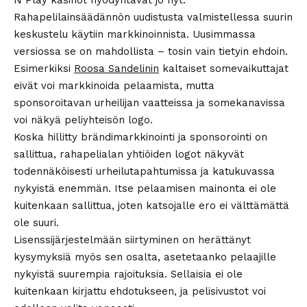
N Play kasinot hyödyntävät jo nyt.
Rahapelilainsäädännön uudistusta valmistellessa suurin
keskustelu käytiin markkinoinnista. Uusimmassa
versiossa se on mahdollista – tosin vain tietyin ehdoin.
Esimerkiksi
Roosa Sandelinin
kaltaiset somevaikuttajat
eivät voi markkinoida pelaamista, mutta
sponsoroitavan urheilijan vaatteissa ja somekanavissa
voi näkyä peliyhteisön logo.
Koska hillitty brändimarkkinointi ja sponsorointi on
sallittua, rahapelialan yhtiöiden logot näkyvät
todennäköisesti urheilutapahtumissa ja katukuvassa
nykyistä enemmän. Itse pelaamisen mainonta ei ole
kuitenkaan sallittua, joten katsojalle ero ei välttämättä
ole suuri.
Lisenssijärjestelmään siirtyminen on herättänyt
kysymyksiä myös sen osalta, asetetaanko pelaajille
nykyistä suurempia rajoituksia. Sellaisia ei ole
kuitenkaan kirjattu ehdotukseen, ja pelisivustot voi