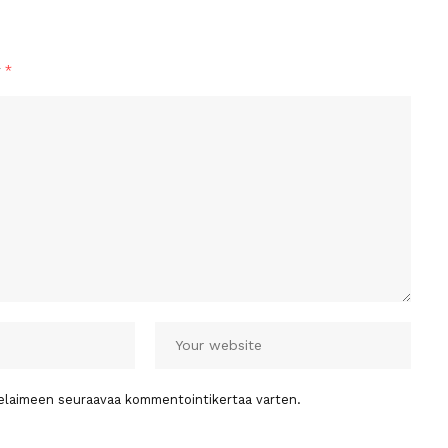
y
*
 selaimeen seuraavaa kommentointikertaa varten.