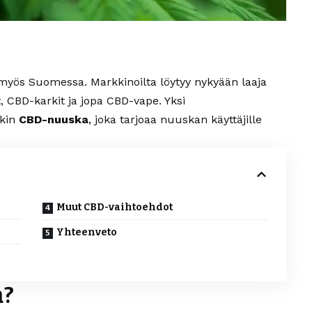
 myös Suomessa. Markkinoilta löytyy nykyään laaja
t, CBD-karkit ja jopa CBD-vape. Yksi
nkin
CBD-nuuska
, joka tarjoaa nuuskan käyttäjille
Muut CBD-vaihtoehdot
Yhteenveto
a?