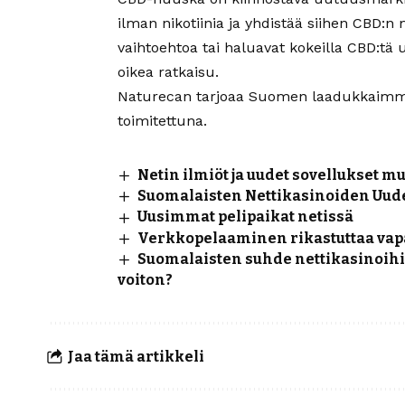
ilman nikotiinia ja yhdistää siihen CBD:n m
vaihtoehtoa tai haluavat kokeilla CBD:tä
oikea ratkaisu.
Naturecan tarjoaa Suomen laadukkaimma
toimitettuna.
Netin ilmiöt ja uudet sovellukset m
Suomalaisten Nettikasinoiden Uud
Uusimmat pelipaikat netissä
Verkkopelaaminen rikastuttaa vap
Suomalaisten suhde nettikasinoihi
voiton?
Jaa tämä artikkeli