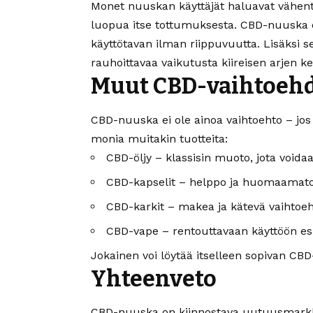
Monet nuuskan käyttäjät haluavat vähentä
luopua itse tottumuksesta. CBD-nuuska o
käyttötavan ilman riippuvuutta. Lisäksi s
rauhoittavaa vaikutusta kiireisen arjen ke
Muut CBD-vaihtoeh
CBD-nuuska ei ole ainoa vaihtoehto – jos 
monia muitakin tuotteita:
CBD-öljy – klassisin muoto, jota voida
CBD-kapselit – helppo ja huomaamaton
CBD-karkit – makea ja kätevä vaihtoeht
CBD-vape – rentouttavaan käyttöön esi
Jokainen voi löytää itselleen sopivan CB
Yhteenveto
CBD-nuuska on kiinnostava uutuusmarkk