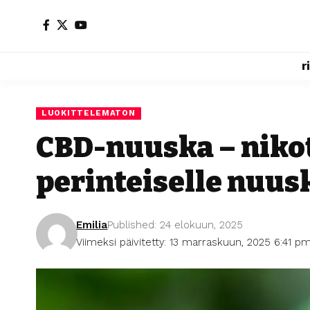
r
LUOKITTELEMATON
CBD-nuuska – nikot
perinteiselle nuus
Emilia
Published: 24 elokuun, 2025
Viimeksi päivitetty: 13 marraskuun, 2025 6:41 p