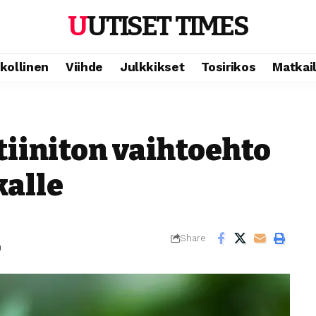
UUTISET TIMES
ikollinen
Viihde
Julkkikset
Tosirikos
Matkai
iiniton vaihtoehto
kalle
Share
m