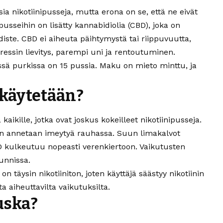
ia nikotiinipusseja, mutta erona on se, että ne eivät
 pusseihin on lisätty kannabidiolia (CBD), joka on
ste. CBD ei aiheuta päihtymystä tai riippuvuutta,
ressin lievitys, parempi uni ja rentoutuminen.
ssä purkissa on 15 pussia. Maku on mieto minttu, ja
käytetään?
ikille, jotka ovat joskus kokeilleet nikotiinipusseja.
sen annetaan imeytyä rauhassa. Suun limakalvot
BD kulkeutuu nopeasti verenkiertoon. Vaikutusten
unnissa.
 täysin nikotiiniton, joten käyttäjä säästyy nikotiinin
a aiheuttavilta vaikutuksilta.
uska?