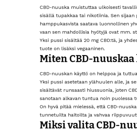
CBD-nuuska muistuttaa ulkoisesti tavallis
sisällä tupakkaa tai nikotiinia. Sen sijaan
hamppukasvista saatava luonnollinen yhdi
vaan sen mahdollisia hyötyjä ovat mm. st
Yksi pussi sisältää 20 mg CBD:tä, ja yhde
tuote on lisäksi vegaaninen.
Miten CBD-nuuskaa 
CBD-nuuskan käyttö on helppoa ja tuttua ka
Yksi pussi asetetaan ylähuulen alle, ja 
sisältävät runsaasti hiussuonia, joten C
sanotaan alkavan tuntua noin puolessa t
On hyvä pitää mielessä, että CBD-nuuska on
tunnetuilta haitoilta ja vahvaa riippuvuutt
Miksi valita CBD-nu