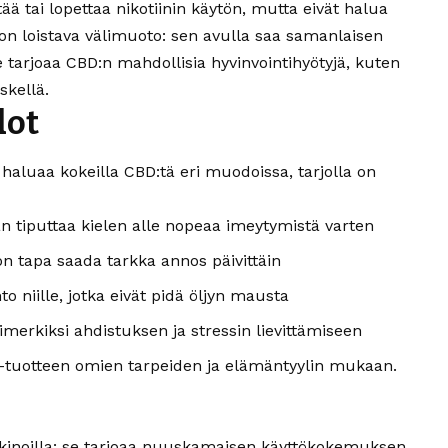
ä tai lopettaa nikotiinin käytön, mutta eivät halua
n loistava välimuoto: sen avulla saa samanlaisen
e tarjoaa CBD:n mahdollisia hyvinvointihyötyjä, kuten
skellä.
dot
haluaa kokeilla CBD:tä eri muodoissa, tarjolla on
an tiputtaa kielen alle nopeaa imeytymistä varten
 tapa saada tarkka annos päivittäin
o niille, jotka eivät pidä öljyn mausta
merkiksi ahdistuksen ja stressin lievittämiseen
D-tuotteen omien tarpeiden ja elämäntyylin mukaan.
inoilla: se tarjoaa nuuskamaisen käyttökokemuksen