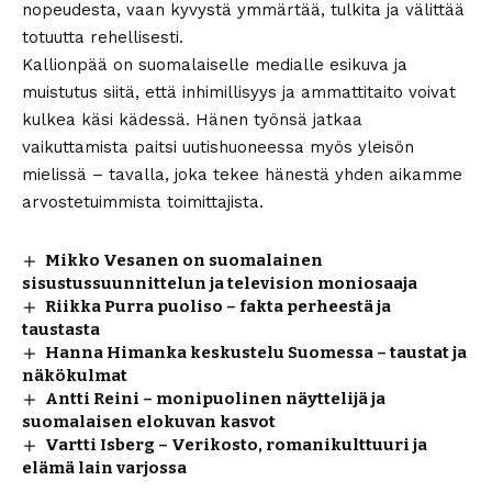
nopeudesta, vaan kyvystä ymmärtää, tulkita ja välittää
totuutta rehellisesti.
Kallionpää on suomalaiselle medialle esikuva ja
muistutus siitä, että inhimillisyys ja ammattitaito voivat
kulkea käsi kädessä. Hänen työnsä jatkaa
vaikuttamista paitsi uutishuoneessa myös yleisön
mielissä – tavalla, joka tekee hänestä yhden aikamme
arvostetuimmista toimittajista.
Mikko Vesanen on suomalainen
sisustussuunnittelun ja television moniosaaja
Riikka Purra puoliso – fakta perheestä ja
taustasta
Hanna Himanka keskustelu Suomessa – taustat ja
näkökulmat
Antti Reini – monipuolinen näyttelijä ja
suomalaisen elokuvan kasvot
Vartti Isberg – Verikosto, romanikulttuuri ja
elämä lain varjossa