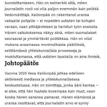
kunnioittamiseen. Hän on esimerkki siitä, miten
journalistin rooli voi olla paljon enemmän kuin pelkkä
tiedonvälittäjä. Kallionpää on rakentanut uransa
vakaalle pohjalle – ei nopeiden uutisten tai kohujen
varaan, vaan pitkäjänteisen ja harkitun työn ansiosta.
Hänen vaikutuksensa näkyy siinä, miten suomalaiset
seuraavat ja ymmärtävät politiikkaa. Hän on ollut
mukana avaamassa monimutkaisia päätöksiä,
selittämässä yhteiskunnallisia prosesseja ja
muistuttamassa, että uutisten taustalla on aina ihmisiä.
Johtopäätös
Vuonna 2025 Vesa Kallionpää jatkaa edelleen
aktiivisesti mediassa ja yhteiskunnallisessa
keskustelussa. Hän on toimittaja, jonka ääni kantaa –
ei siksi, että hän huutaisi kovempaa kuin muut, vaan
koska hänen sanansa painavat. Hänen elämänsä ja
uransa osoittavat, että journalistin arvo ei synny