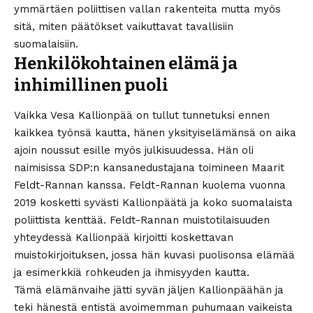
ymmärtäen poliittisen vallan rakenteita mutta myös
sitä, miten päätökset vaikuttavat tavallisiin
suomalaisiin.
Henkilökohtainen elämä ja
inhimillinen puoli
Vaikka Vesa Kallionpää on tullut tunnetuksi ennen
kaikkea työnsä kautta, hänen yksityiselämänsä on aika
ajoin noussut esille myös julkisuudessa. Hän oli
naimisissa SDP:n kansanedustajana toimineen Maarit
Feldt-Rannan kanssa. Feldt-Rannan kuolema vuonna
2019 kosketti syvästi Kallionpäätä ja koko suomalaista
poliittista kenttää. Feldt-Rannan muistotilaisuuden
yhteydessä Kallionpää kirjoitti koskettavan
muistokirjoituksen, jossa hän kuvasi puolisonsa elämää
ja esimerkkiä rohkeuden ja ihmisyyden kautta.
Tämä elämänvaihe jätti syvän jäljen Kallionpäähän ja
teki hänestä entistä avoimemman puhumaan vaikeista