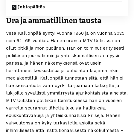
Johtopäätös
Ura ja ammatillinen tausta
Vesa Kallionpää syntyi vuonna 1960 ja on vuonna 2025
noin 64–65-vuotias. Hänen uransa MTV Uutisissa on
ollut pitkä ja monipuolinen. Hän on toiminut erityisesti
poliittisen journalismin ja yhteiskunnallisen analyysin
parissa, ja hänen näkemyksensä ovat usein
herättäneet keskustelua ja pohdintaa laajemminkin
mediakentällä. Kallionpää tunnetaan siitä, että hän ei
hae sensaatiota vaan pyrkii tarjoamaan katsojille ja
lukijoille syvällistä ymmärrystä ajankohtaisista aiheista.
MTV Uutisten politiikan toimituksessa hän on vuosien
varrella seurannut läheltä lukuisia hallituksia,
eduskuntavaaleja ja yhteiskunnallisia kriisejä. Hänen
vahvuutensa on kyky tarkastella asioita sekä
inhimillisestä että institutionaalisesta näkökulmasta –