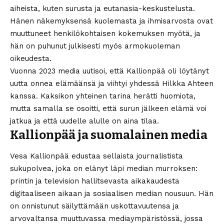
aiheista, kuten surusta ja eutanasia-keskustelusta.
Hänen näkemyksensä kuolemasta ja ihmisarvosta ovat
muuttuneet henkilökohtaisen kokemuksen myötä, ja
hän on puhunut julkisesti myös armokuoleman
oikeudesta.
Vuonna 2023 media uutisoi, että Kallionpää oli löytänyt
uutta onnea elämäänsä ja viihtyi yhdessä Hilkka Ahteen
kanssa. Kaksikon yhteinen tarina herätti huomiota,
mutta samalla se osoitti, että surun jälkeen elämä voi
jatkua ja että uudelle alulle on aina tilaa.
Kallionpää ja suomalainen media
Vesa Kallionpää edustaa sellaista journalistista
sukupolvea, joka on elänyt läpi median murroksen:
printin ja television hallitsevasta aikakaudesta
digitaaliseen aikaan ja sosiaalisen median nousuun. Hän
on onnistunut säilyttämään uskottavuutensa ja
arvovaltansa muuttuvassa mediaympäristössä, jossa