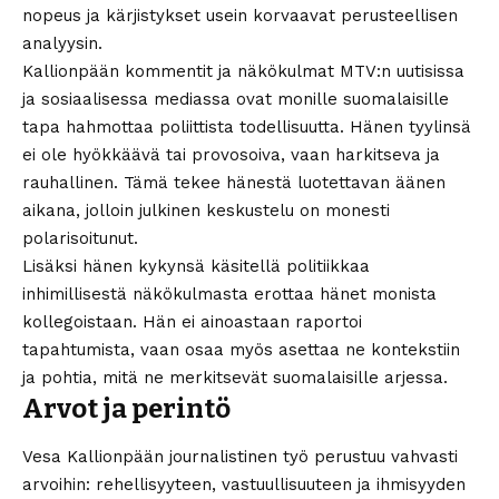
nopeus ja kärjistykset usein korvaavat perusteellisen
analyysin.
Kallionpään kommentit ja näkökulmat MTV:n uutisissa
ja sosiaalisessa mediassa ovat monille suomalaisille
tapa hahmottaa poliittista todellisuutta. Hänen tyylinsä
ei ole hyökkäävä tai provosoiva, vaan harkitseva ja
rauhallinen. Tämä tekee hänestä luotettavan äänen
aikana, jolloin julkinen keskustelu on monesti
polarisoitunut.
Lisäksi hänen kykynsä käsitellä politiikkaa
inhimillisestä näkökulmasta erottaa hänet monista
kollegoistaan. Hän ei ainoastaan raportoi
tapahtumista, vaan osaa myös asettaa ne kontekstiin
ja pohtia, mitä ne merkitsevät suomalaisille arjessa.
Arvot ja perintö
Vesa Kallionpään journalistinen työ perustuu vahvasti
arvoihin: rehellisyyteen, vastuullisuuteen ja ihmisyyden