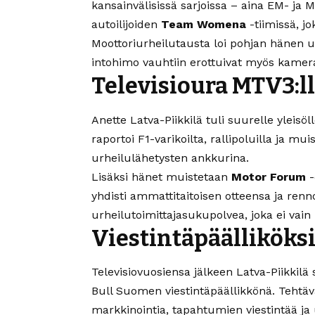
kansainvälisissä sarjoissa – aina EM- ja 
autoilijoiden
Team Womena
-tiimissä, j
Moottoriurheilutausta loi pohjan hänen ur
intohimo vauhtiin erottuivat myös kamer
Televisioura MTV3:l
Anette Latva-Piikkilä tuli suurelle ylei
raportoi F1-varikoilta, rallipoluilla ja m
urheilulähetysten ankkurina.
Lisäksi hänet muistetaan
Motor Forum
-
yhdisti ammattitaitoisen otteensa ja renno
urheilutoimittajasukupolvea, joka ei vai
Viestintäpäälliköksi
Televisiovuosiensa jälkeen Latva-Piikkilä 
Bull Suomen viestintäpäällikkönä. Tehtä
markkinointia, tapahtumien viestintää ja