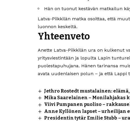
Hän on tuonut kestävän matkailun käytä
Latva-Piikkilän matka osoittaa, että muut
luonnon keskeltä.
Yhteenveto
Anette Latva-Piikkilän ura on kulkenut v
yritysviestintään ja lopulta Lapin tunture
puolestapuhujana. Hänen tarinansa muist
avata uudenlaisen polun – ja että Lappi t
Jethro Rostedt mustalainen: elämä,
Mika Saarelainen – Monilahjakas k
Viivi Pumpanen puoliso – rakkause
Anne Kyllönen lapset – urheilijan 
Presidentin tytär Emilie Stubb – ura