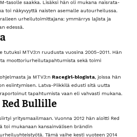
MM-tasolle saakka. Lisäksi hän oli mukana naisrata-
oka toi näkyvyyttä naisten asemalle autourheilussa.
alleen urheilutoimittajana: ymmärrys lajista ja
an edessä.
la
sölle tutuksi MTV3:n ruudusta vuosina 2005–2011. Hän
uista moottoriurheilutapahtumista sekä toimi
ohjelmasta ja MTV3:n
Racegirl-blogista
, joissa hän
n esiintymisen. Latva-Piikkilä edusti sitä uutta
n raportoinut tapahtumista vaan eli vahvasti mukana.
 Red Bullille
siirtyi yritysmaailmaan. Vuonna 2012 hän aloitti Red
vä toi mukanaan kansainvälisen brändin
 urheiluyhteistyötä. Tämä vaihe kesti vuoteen 2014