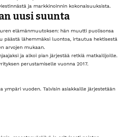
viestinnästä ja markkinoinnin kokonaisuuksista.
ran uusi suunta
 suuren elämänmuutoksen: hän muutti puolisonsa
alu päästä lähemmäksi luontoa, irtautua hektisestä
en arvojen mukaan.
jaksi ja alkoi pian järjestää retkiä matkailijoille.
rityksen perustamiselle vuonna 2017.
 ympäri vuoden. Talvisin asiakkaille järjestetään