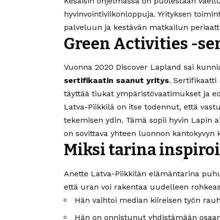
Kesäisin ohjelmassa on puolestaan vaelluk
hyvinvointiviikonloppuja. Yrityksen toim
palveluun ja kestävän matkailun periaatte
Green Activities -ser
Vuonna 2020 Discover Lapland sai kunni
sertifikaatin saanut yritys
. Sertifikaatt
täyttää tiukat ympäristövaatimukset ja e
Latva-Piikkilä on itse todennut, että vas
tekemisen ydin. Tämä sopii hyvin Lapin 
on sovittava yhteen luonnon kantokyvyn 
Miksi tarina inspiroi
Anette Latva-Piikkilän elämäntarina puhu
että uran voi rakentaa uudelleen rohkeas
Hän vaihtoi median kiireisen työn rau
Hän on onnistunut yhdistämään osaamis