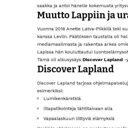
saakka ja antoi hänelle kokemusta yritys
Muutto Lappiin ja u
Vuonna 2016 Anette Latva-Piikkilä teki
kanssa Leviin. Päätöksen taustalla oli h
mediamaailmasta ja rakentaa arkea omi
Lapissa hän kouluttautui luontoelämysohjaa
Tämä oli alkusysäys
Discover Lapland
-y
Discover Lapland
Discover Lapland tarjoaa ohjelmapalveluja
esimerkiksi:
Lumikenkäretkiä
Iltapatikointeja tähtitaivaan alla
Vapaalaskuun liittyviä elämyksiä