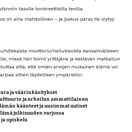
nnön tasolle konkreettisilla teoilla.
os on aina mahdollinen – ja joskus paras tie löytyy
auhdikkaista moottoriurheilukisoista kansainväliseen
ille, missä hän toimii yrittäjänä ja kestävän matkailun
uttaa siitä, että omien arvojen mukainen elämä voi
arjoaa siihen täydellisen ympäristön.
 ura ja väärinkäsitykset
ulttuurin ja urheilun ammattilainen
lämän käänteet ja uusimmat uutiset
elämä julkisuuden varjossa
 ja opiskelu