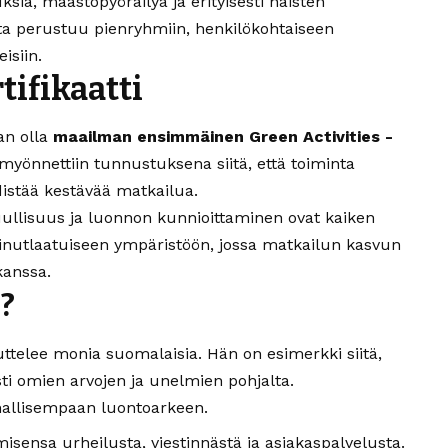
sia, maastopyöräilyä ja erityisesti naisten
inta perustuu pienryhmiin, henkilökohtaiseen
isiin.
tifikaatti
an olla
maailman ensimmäinen Green Activities -
i myönnettiin tunnustuksena siitä, että toiminta
distää kestävää matkailua.
tuullisuus ja luonnon kunnioittaminen ovat kaiken
ainutlaatuiseen ympäristöön, jossa matkailun kasvun
kanssa.
?
ttelee monia suomalaisia. Hän on esimerkki siitä,
ti omien arvojen ja unelmien pohjalta.
hallisempaan luontoarkeen.
ensa urheilusta, viestinnästä ja asiakaspalvelusta.