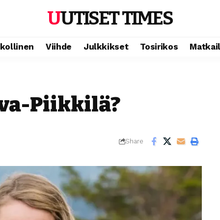
UUTISET TIMES
ikollinen
Viihde
Julkkikset
Tosirikos
Matkai
va-Piikkilä?
Share