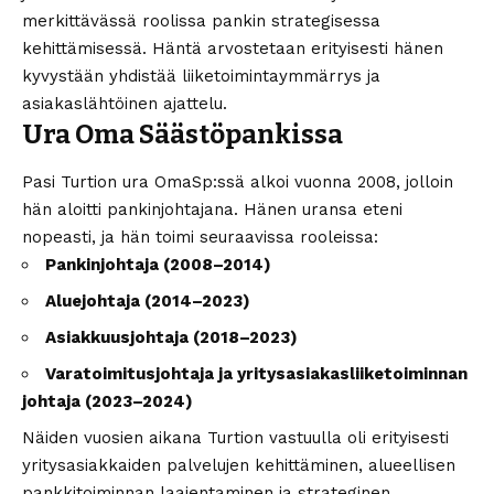
merkittävässä roolissa pankin strategisessa
kehittämisessä. Häntä arvostetaan erityisesti hänen
kyvystään yhdistää liiketoimintaymmärrys ja
asiakaslähtöinen ajattelu.
Ura Oma Säästöpankissa
Pasi Turtion ura OmaSp:ssä alkoi vuonna 2008, jolloin
hän aloitti pankinjohtajana. Hänen uransa eteni
nopeasti, ja hän toimi seuraavissa rooleissa:
Pankinjohtaja (2008–2014)
Aluejohtaja (2014–2023)
Asiakkuusjohtaja (2018–2023)
Varatoimitusjohtaja ja yritysasiakasliiketoiminnan
johtaja (2023–2024)
Näiden vuosien aikana Turtion vastuulla oli erityisesti
yritysasiakkaiden palvelujen kehittäminen, alueellisen
pankkitoiminnan laajentaminen ja strateginen