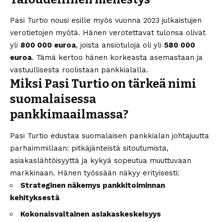
Pasi Turtio nousi esille myös vuonna 2023 julkaistujen
verotietojen myötä. Hänen verotettavat tulonsa olivat
yli
800 000 euroa
, joista ansiotuloja oli yli
580 000
euroa
. Tämä kertoo hänen korkeasta asemastaan ja
vastuullisesta roolistaan pankkialalla.
Miksi Pasi Turtio on tärkeä nimi
suomalaisessa
pankkimaailmassa?
Pasi Turtio edustaa suomalaisen pankkialan johtajuutta
parhaimmillaan: pitkäjänteistä sitoutumista,
asiakaslähtöisyyttä ja kykyä sopeutua muuttuvaan
markkinaan. Hänen työssään näkyy erityisesti:
Strateginen näkemys pankkitoiminnan
kehityksestä
Kokonaisvaltainen asiakaskeskeisyys