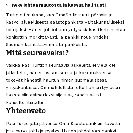
Kyky johtaa muutosta ja kasvua hallitusti
Turtio oli mukana, kun OmaSp listautui pörssiin ja
kasvoi alueellisesta säästöpankista valtakunnalliseksi
toimijaksi. Hänen johdollaan yritysasiakasliiketoimintaa
kehitettiin merkittävästi, ja pankki nousi yhdeksi
Suomen kannattavimmista pankeista.
Mitä seuraavaksi?
Vaikka Pasi Turtion seuraavia askeleita ei vielä ole
julkistettu, hänen osaamisensa ja kokemuksensa
tekevät hänestä halutun nimen suomalaisessa
yrityskentässä. On mahdollista, että hän siirtyy uusiin
haasteisiin esimerkiksi sijoitus-, rahoitus- tai
konsultointialalle.
Yhteenveto
Pasi Turtio jätti jälkensä Oma Säästöpankkiin tavalla,
jota harva johtaja pystyy. Hänen johdollaan pankki