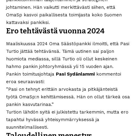
johtaminen. Hän vaikutti merkittävästi siihen, että
OmaSp kasvoi paikallisesta toimijasta koko Suomen
kattavaksi pankiksi.
Ero tehtävästä vuonna 2024
Maaliskuussa 2024 Oma Säästöpankki ilmoitti, että Pasi
Turtio jättää tehtävänsä. Tämä uutinen sai paljon
huomiota mediassa, sillä Turtio oli ollut keskeinen
hahmo pankin johtoryhmässä yli 15 vuoden ajan.
Pankin toimitusjohtaja
Pasi Sydänlammi
kommentoi
eroa seuraavasti:
”Pasi on tehnyt erittäin arvokasta ja pitkäjänteistä
työtä OmaSp:n kehittämisessä. Hän on ollut tärkeä osa
pankin kasvutarinaa.”
Turtion lähdön syitä ei julkistettu tarkemmin, mutta ero
tapahtui hyvässä yhteisymmärryksessä ja
suunnitelmallisesti.
Taloudellinen menestys