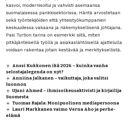
kasvoi, modernisoitui ja vahvisti asemaansa
suomalaisessa pankkisektorissa. Häntä arvostetaan
sekä työntekijöiden että yhteistyökumppanien
keskuudessa vakaana ja näkemyksellisenä johtajana.
Pasi Turtion tarina on esimerkki siitä, miten
pitkäjänteisellä työllä ja asiakaslähtöisellä ajattelulla
voidaan rakentaa jotain kestävää ja merkityksellistä.
Anssi Kukkonen ikä 2026 – kuinka vanha
selostajalegenda on nyt?
Anniina Jalkanen – vaikuttaja, joka valitsi
luonnon
Ujuni Ahmed – ihmisoikeusaktivisti ja kirjailija
Suomesta
Tuomas Rajala: Monipuolinen mediapersoona
Lauri Markkanen vaimo Verna Aho ja perhe-
elämä