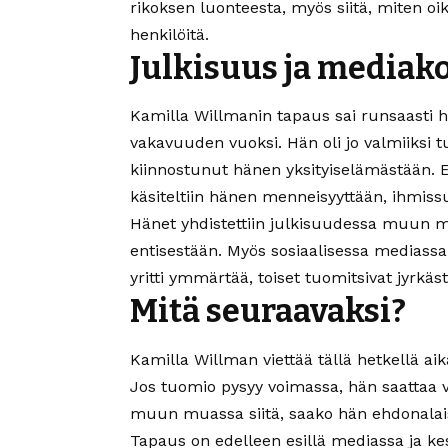
rikoksen luonteesta, myös siitä, miten oi
henkilöitä.
Julkisuus ja mediak
Kamilla Willmanin tapaus sai runsaasti 
vakavuuden vuoksi. Hän oli jo valmiiksi t
kiinnostunut hänen yksityiselämästään. Esi
käsiteltiin hänen menneisyyttään, ihmissu
Hänet yhdistettiin julkisuudessa muun m
entisestään. Myös sosiaalisessa mediassa W
yritti ymmärtää, toiset tuomitsivat jyrkäst
Mitä seuraavaksi?
Kamilla Willman viettää tällä hetkellä a
Jos tuomio pysyy voimassa, hän saattaa 
muun muassa siitä, saako hän ehdonalai
Tapaus on edelleen esillä mediassa ja ke