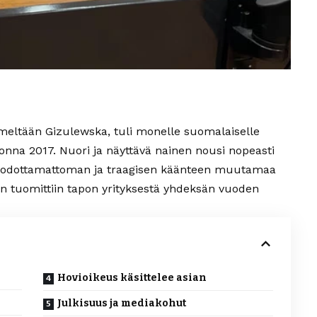
imeltään Gizulewska, tuli monelle suomalaiselle
uonna 2017. Nuori ja näyttävä nainen nousi nopeasti
i odottamattoman ja traagisen käänteen muutamaa
tuomittiin tapon yrityksestä yhdeksän vuoden
Hovioikeus käsittelee asian
Julkisuus ja mediakohut