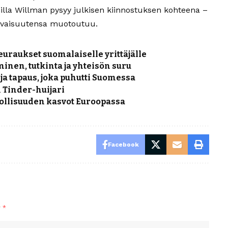
illa Willman pysyy julkisen kiinnostuksen kohteena –
evaisuutensa muotoutuu.
seuraukset suomalaiselle yrittäjälle
nen, tutkinta ja yhteisön suru
ja tapaus, joka puhutti Suomessa
 Tinder-huijari
kollisuuden kasvot Euroopassa
Facebook
y
*