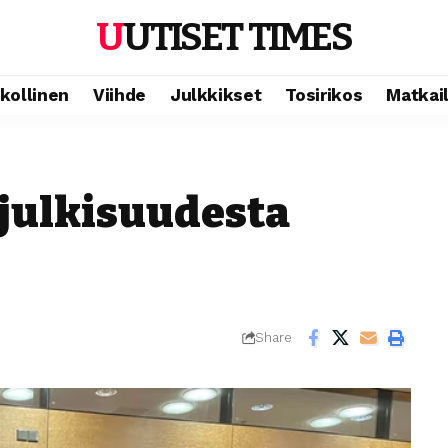
UUTISET TIMES
ikollinen
Viihde
Julkkikset
Tosirikos
Matkai
 julkisuudesta
Share