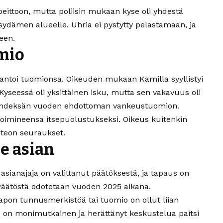
eittoon, mutta poliisin mukaan kyse oli yhdestä
sydämen alueelle. Uhria ei pystytty pelastamaan, ja
een.
mio
antoi tuomionsa. Oikeuden mukaan Kamilla syyllistyi
 Kyseessä oli yksittäinen isku, mutta sen vakavuus oli
e yhdeksän vuoden ehdottoman vankeustuomion.
oi toimineensa itsepuolustukseksi. Oikeus kuitenkin
 teon seuraukset.
e asian
 asianajaja on valittanut päätöksestä, ja tapaus on
. Päätöstä odotetaan vuoden 2025 aikana.
 tapon tunnusmerkistöä tai tuomio on ollut liian
s on monimutkainen ja herättänyt keskustelua paitsi