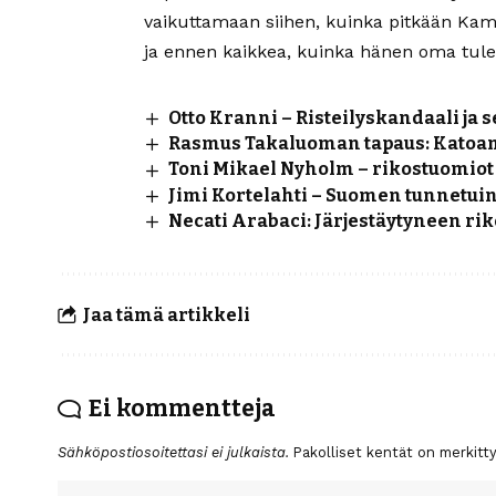
vaikuttamaan siihen, kuinka pitkään Kam
ja ennen kaikkea, kuinka hänen oma tul
Otto Kranni – Risteilyskandaali ja 
Rasmus Takaluoman tapaus: Katoami
Toni Mikael Nyholm – rikostuomiot 
Jimi Kortelahti – Suomen tunnetuin
Necati Arabaci: Järjestäytyneen ri
Jaa tämä artikkeli
Ei kommentteja
Sähköpostiosoitettasi ei julkaista.
Pakolliset kentät on merkitt