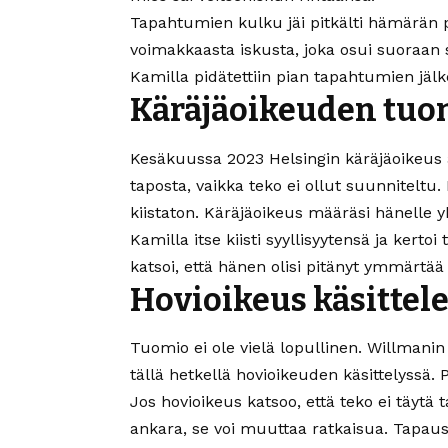
Tapahtumien kulku jäi pitkälti hämärän p
voimakkaasta iskusta, joka osui suoraan 
Kamilla pidätettiin pian tapahtumien jälk
Käräjäoikeuden tuo
Kesäkuussa 2023 Helsingin käräjäoikeus 
taposta, vaikka teko ei ollut suunniteltu.
kiistaton. Käräjäoikeus määräsi hänell
Kamilla itse kiisti syyllisyytensä ja kert
katsoi, että hänen olisi pitänyt ymmärtää
Hovioikeus käsittele
Tuomio ei ole vielä lopullinen. Willmanin
tällä hetkellä hovioikeuden käsittelyssä
Jos hovioikeus katsoo, että teko ei täytä
ankara, se voi muuttaa ratkaisua. Tapau