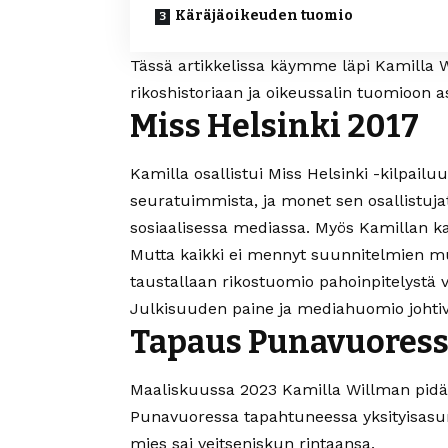
Käräjäoikeuden tuomio
Tässä artikkelissa käymme läpi Kamilla W
rikoshistoriaan ja oikeussalin tuomioon as
Miss Helsinki 2017
Kamilla osallistui Miss Helsinki -kilpailu
seuratuimmista, ja monet sen osallistujat 
sosiaalisessa mediassa. Myös Kamillan k
Mutta kaikki ei mennyt suunnitelmien muka
taustallaan rikostuomio pahoinpitelystä v
Julkisuuden paine ja mediahuomio johtivat
Tapaus Punavuores
Maaliskuussa 2023 Kamilla Willman pidäte
Punavuoressa tapahtuneessa yksityisasunnon
mies sai veitseniskun rintaansa.