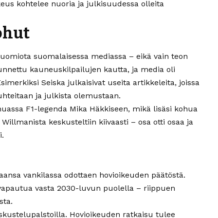
keus kohtelee nuoria ja julkisuudessa olleita
ohut
huomiota suomalaisessa mediassa – eikä vain teon
unnettu kauneuskilpailujen kautta, ja media oli
merkiksi Seiska julkaisivat useita artikkeleita, joissa
hteitaan ja julkista olemustaan.
uassa F1-legenda Mika Häkkiseen, mikä lisäsi kohua
illmanista keskusteltiin kiivaasti – osa otti osaa ja
i.
ikaansa vankilassa odottaen hovioikeuden päätöstä.
vapautua vasta 2030-luvun puolella – riippuen
sta.
skustelupalstoilla. Hovioikeuden ratkaisu tulee