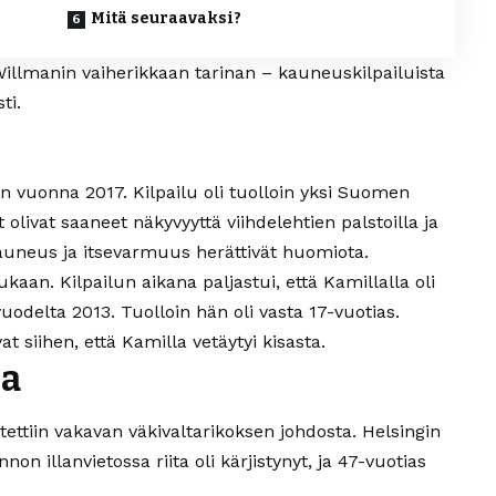
Mitä seuraavaksi?
illmanin vaiherikkaan tarinan – kauneuskilpailuista
ti.
un vuonna 2017. Kilpailu oli tuolloin yksi Suomen
olivat saaneet näkyvyyttä viihdelehtien palstoilla ja
auneus ja itsevarmuus herättivät huomiota.
an. Kilpailun aikana paljastui, että Kamillalla oli
uodelta 2013. Tuolloin hän oli vasta 17-vuotias.
 siihen, että Kamilla vetäytyi kisasta.
sa
ttiin vakavan väkivaltarikoksen johdosta. Helsingin
 illanvietossa riita oli kärjistynyt, ja 47-vuotias