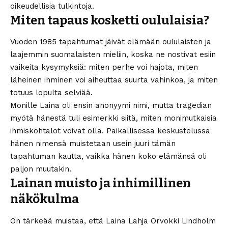
oikeudellisia tulkintoja.
Miten tapaus kosketti oululaisia?
Vuoden 1985 tapahtumat jäivät elämään oululaisten ja
laajemmin suomalaisten mieliin, koska ne nostivat esiin
vaikeita kysymyksiä: miten perhe voi hajota, miten
läheinen ihminen voi aiheuttaa suurta vahinkoa, ja miten
totuus lopulta selviää.
Monille Laina oli ensin anonyymi nimi, mutta tragedian
myötä hänestä tuli esimerkki siitä, miten monimutkaisia
ihmiskohtalot voivat olla. Paikallisessa keskustelussa
hänen nimensä muistetaan usein juuri tämän
tapahtuman kautta, vaikka hänen koko elämänsä oli
paljon muutakin.
Lainan muisto ja inhimillinen
näkökulma
On tärkeää muistaa, että Laina Lahja Orvokki Lindholm