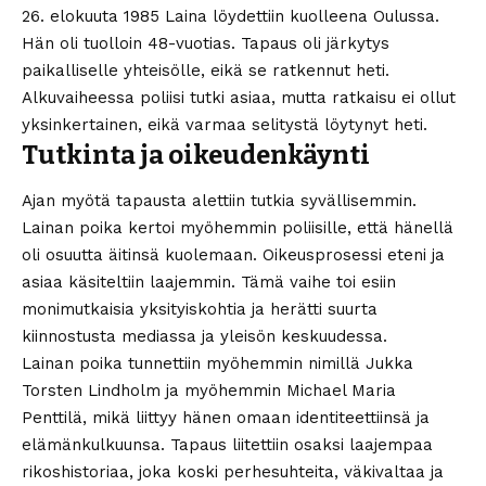
26. elokuuta 1985 Laina löydettiin kuolleena Oulussa.
Hän oli tuolloin 48-vuotias. Tapaus oli järkytys
paikalliselle yhteisölle, eikä se ratkennut heti.
Alkuvaiheessa poliisi tutki asiaa, mutta ratkaisu ei ollut
yksinkertainen, eikä varmaa selitystä löytynyt heti.
Tutkinta ja oikeudenkäynti
Ajan myötä tapausta alettiin tutkia syvällisemmin.
Lainan poika kertoi myöhemmin poliisille, että hänellä
oli osuutta äitinsä kuolemaan. Oikeusprosessi eteni ja
asiaa käsiteltiin laajemmin. Tämä vaihe toi esiin
monimutkaisia yksityiskohtia ja herätti suurta
kiinnostusta mediassa ja yleisön keskuudessa.
Lainan poika tunnettiin myöhemmin nimillä Jukka
Torsten Lindholm ja myöhemmin Michael Maria
Penttilä, mikä liittyy hänen omaan identiteettiinsä ja
elämänkulkuunsa. Tapaus liitettiin osaksi laajempaa
rikoshistoriaa, joka koski perhesuhteita, väkivaltaa ja