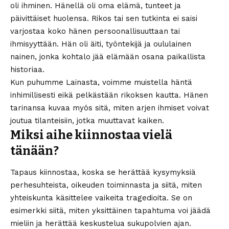
oli ihminen. Hänellä oli oma elämä, tunteet ja
päivittäiset huolensa. Rikos tai sen tutkinta ei saisi
varjostaa koko hänen persoonallisuuttaan tai
ihmisyyttään. Hän oli äiti, työntekijä ja oululainen
nainen, jonka kohtalo jää elämään osana paikallista
historiaa.
Kun puhumme Lainasta, voimme muistella häntä
inhimillisesti eikä pelkästään rikoksen kautta. Hänen
tarinansa kuvaa myös sitä, miten arjen ihmiset voivat
joutua tilanteisiin, jotka muuttavat kaiken.
Miksi aihe kiinnostaa vielä
tänään?
Tapaus kiinnostaa, koska se herättää kysymyksiä
perhesuhteista, oikeuden toiminnasta ja siitä, miten
yhteiskunta käsittelee vaikeita tragedioita. Se on
esimerkki siitä, miten yksittäinen tapahtuma voi jäädä
mieliin ja herättää keskustelua sukupolvien ajan.