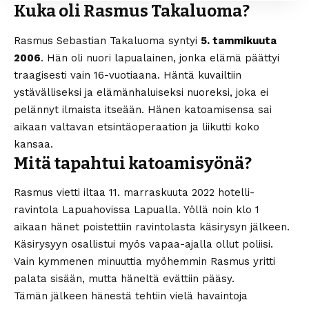
Kuka oli Rasmus Takaluoma?
Rasmus Sebastian Takaluoma syntyi
5. tammikuuta
2006
. Hän oli nuori lapualainen, jonka elämä päättyi
traagisesti vain 16-vuotiaana. Häntä kuvailtiin
ystävälliseksi ja elämänhaluiseksi nuoreksi, joka ei
pelännyt ilmaista itseään. Hänen katoamisensa sai
aikaan valtavan etsintäoperaation ja liikutti koko
kansaa.
Mitä tapahtui katoamisyönä?
Rasmus vietti iltaa 11. marraskuuta 2022 hotelli-
ravintola Lapuahovissa Lapualla. Yöllä noin klo 1
aikaan hänet poistettiin ravintolasta käsirysyn jälkeen.
Käsirysyyn osallistui myös vapaa-ajalla ollut poliisi.
Vain kymmenen minuuttia myöhemmin Rasmus yritti
palata sisään, mutta häneltä evättiin pääsy.
Tämän jälkeen hänestä tehtiin vielä havaintoja