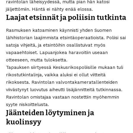
ravintolan läheisyydessä, mutta pian hän katosi
jäljettömiin. Häntä ei nähty enää elossa.
Laajat etsinnät ja poliisin tutkinta
Rasmuksen katoaminen käynnisti yhden Suomen
lähihistorian laajimmista etsintäoperaatioista. Poliisi sai
satoja vihjeitä, ja etsintöihin osallistuivat myös
vapaaehtoiset. Lapuanjokea haravoitiin useaan
otteeseen, mutta tuloksetta.
Tapauksen siirtyessä Keskusrikospoliisille mukaan tuli
rikostutkintalinja, vaikka aluksi ei ollut viitteitä
rikoksesta. Ravintolan valvontakameratallenteiden
viivästynyt luovutus aiheutti lisäjännitteitä tutkinnassa.
Ravintolan omistajaa vastaan nostettiin myöhemmin
syyte niskoittelusta.
Jäänteiden löytyminen ja
kuolinsyy