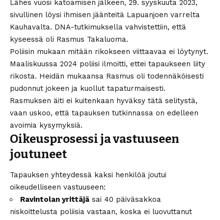
Lähes vuosi katoamisen jälkeen, 29. syyskuuta 2023,
sivullinen löysi ihmisen jäänteitä Lapuanjoen varrelta
Kauhavalta. DNA-tutkimuksella vahvistettiin, että
kyseessä oli Rasmus Takaluoma.
Poliisin mukaan mitään rikokseen viittaavaa ei löytynyt.
Maaliskuussa 2024 poliisi ilmoitti, ettei tapaukseen liity
rikosta. Heidän mukaansa Rasmus oli todennäköisesti
pudonnut jokeen ja kuollut tapaturmaisesti.
Rasmuksen äiti ei kuitenkaan hyväksy tätä selitystä,
vaan uskoo, että tapauksen tutkinnassa on edelleen
avoimia kysymyksiä.
Oikeusprosessi ja vastuuseen
joutuneet
Tapauksen yhteydessä kaksi henkilöä joutui
oikeudelliseen vastuuseen:
Ravintolan yrittäjä
sai 40 päiväsakkoa
niskoittelusta poliisia vastaan, koska ei luovuttanut