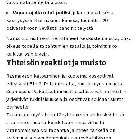
valvontatallenteita ajoissa.
Vapaa-ajalla ollut poliisi
, joka oli osallisena
käsirysyssä Rasmuksen kanssa, tuomittiin 20
päiväsakkoon lievästä pahoinpitelystä.
Nämä tuomiot ovat herättäneet keskustelua siitä, oliko
oikeus todella tapahtumien tasalla ja toimittiinko
kaikilta osin oikein.
Yhteisön reaktiot ja muisto
Rasmuksen katoaminen ja kuolema koskettivat
erityisesti Etelä-Pohjanmaalla, mutta myös muualla
Suomessa. Paikalliset ihmiset osallistuivat etsintöihin,
järjestivät tukitilaisuuksia ja osoittivat solidaarisuutta
perheelle.
Tapaus on myös herättänyt laajemman keskustelun
siitä, miten nuoria kohdellaan, mitä virheitä
viranomaisissa voi tapahtua ja miten tärkeää on
avoimuus ja oikeudenmukaisuus myös julkisten