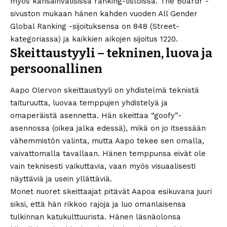
myös kansainvälisissä ranking-listoissa. The Boardr -
sivuston mukaan hänen kahden vuoden All Gender
Global Ranking -sijoituksensa on 848 (Street-
kategoriassa) ja kaikkien aikojen sijoitus 1220.
Skeittaustyyli – tekninen, luova ja
persoonallinen
Aapo Olervon skeittaustyyli on yhdistelmä teknistä
taituruutta, luovaa temppujen yhdistelyä ja
omaperäistä asennetta. Hän skeittaa “goofy”-
asennossa (oikea jalka edessä), mikä on jo itsessään
vähemmistön valinta, mutta Aapo tekee sen omalla,
vaivattomalla tavallaan. Hänen temppunsa eivät ole
vain teknisesti vaikuttavia, vaan myös visuaalisesti
näyttäviä ja usein yllättäviä.
Monet nuoret skeittaajat pitävät Aapoa esikuvana juuri
siksi, että hän rikkoo rajoja ja luo omanlaisensa
tulkinnan katukulttuurista. Hänen läsnäolonsa