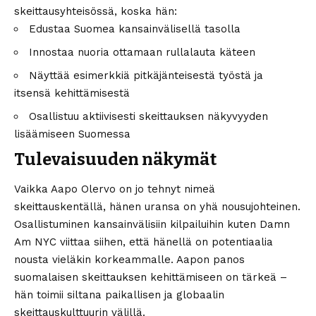
skeittausyhteisössä, koska hän:
Edustaa Suomea kansainvälisellä tasolla
Innostaa nuoria ottamaan rullalauta käteen
Näyttää esimerkkiä pitkäjänteisestä työstä ja
itsensä kehittämisestä
Osallistuu aktiivisesti skeittauksen näkyvyyden
lisäämiseen Suomessa
Tulevaisuuden näkymät
Vaikka Aapo Olervo on jo tehnyt nimeä
skeittauskentällä, hänen uransa on yhä nousujohteinen.
Osallistuminen kansainvälisiin kilpailuihin kuten Damn
Am NYC viittaa siihen, että hänellä on potentiaalia
nousta vieläkin korkeammalle. Aapon panos
suomalaisen skeittauksen kehittämiseen on tärkeä –
hän toimii siltana paikallisen ja globaalin
skeittauskulttuurin välillä.