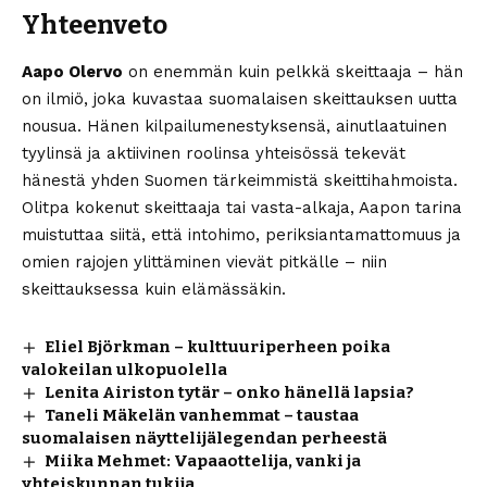
Yhteenveto
Aapo Olervo
on enemmän kuin pelkkä skeittaaja – hän
on ilmiö, joka kuvastaa suomalaisen skeittauksen uutta
nousua. Hänen kilpailumenestyksensä, ainutlaatuinen
tyylinsä ja aktiivinen roolinsa yhteisössä tekevät
hänestä yhden Suomen tärkeimmistä skeittihahmoista.
Olitpa kokenut skeittaaja tai vasta-alkaja, Aapon tarina
muistuttaa siitä, että intohimo, periksiantamattomuus ja
omien rajojen ylittäminen vievät pitkälle – niin
skeittauksessa kuin elämässäkin.
Eliel Björkman – kulttuuriperheen poika
valokeilan ulkopuolella
Lenita Airiston tytär – onko hänellä lapsia?
Taneli Mäkelän vanhemmat – taustaa
suomalaisen näyttelijälegendan perheestä
Miika Mehmet: Vapaaottelija, vanki ja
yhteiskunnan tukija