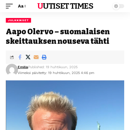
UUTISET TIMES
Aa
JULKKIKSET
Aapo Olervo – suomalaisen
skeittauksen nouseva tähti
Emilia
Published: 19 huhtikuun, 2025
Viimeksi päivitetty: 19 huhtikuun, 2025 4:46 pm