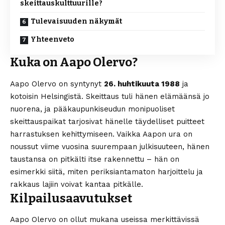
skeittauskulttuurille?
Tulevaisuuden näkymät
Yhteenveto
Kuka on Aapo Olervo?
Aapo Olervo on syntynyt
26. huhtikuuta 1988
ja
kotoisin Helsingistä. Skeittaus tuli hänen elämäänsä jo
nuorena, ja pääkaupunkiseudun monipuoliset
skeittauspaikat tarjosivat hänelle täydelliset puitteet
harrastuksen kehittymiseen. Vaikka Aapon ura on
noussut viime vuosina suurempaan julkisuuteen, hänen
taustansa on pitkälti itse rakennettu – hän on
esimerkki siitä, miten periksiantamaton harjoittelu ja
rakkaus lajiin voivat kantaa pitkälle.
Kilpailusaavutukset
Aapo Olervo on ollut mukana useissa merkittävissä