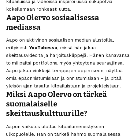
kilpailuissa ja videoissa inspiroi uusia sukupolvia
kokeilemaan rohkeasti uutta.
Aapo Olervo sosiaalisessa
mediassa
Aapo on aktiivinen sosiaalisen median alustoilla,
erityisesti
YouTubessa
, missä hän jakaa
skeittausvideoita ja harjoitusklippejä. Hänen kanavansa
toimii paitsi portfoliona myös yhteytenä seuraajiinsa.
Aapo jakaa vinkkejä temppujen oppimiseen, näyttää
omia epäonnistumisiaan ja onnistumisiaan – ja pitää
yleisön ajan tasalla kilpailuistaan ja projekteistaan.
Miksi Aapo Olervo on tärkeä
suomalaiselle
skeittauskulttuurille?
Aapon vaikutus ulottuu kilpailumenestyksen
ulkopuolelle. Hän on tärkeä hahmo suomalaisessa