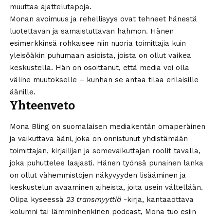
muuttaa ajattelutapoja.
Monan avoimuus ja rehellisyys ovat tehneet hänestä
luotettavan ja samaistuttavan hahmon. Hänen
esimerkkinsä rohkaisee niin nuoria toimittajia kuin
yleisöäkin puhumaan asioista, joista on ollut vaikea
keskustella. Hän on osoittanut, että media voi olla
väline muutokselle – kunhan se antaa tilaa erilaisille
äänille.
Yhteenveto
Mona Bling on suomalaisen mediakentän omaperäinen
ja vaikuttava ääni, joka on onnistunut yhdistämään
toimittajan, kirjailijan ja somevaikuttajan roolit tavalla,
joka puhuttelee laajasti. Hänen työnsä punainen lanka
on ollut vähemmistöjen näkyvyyden lisääminen ja
keskustelun avaaminen aiheista, joita usein vältellään.
Olipa kyseessä
23 transmyyttiä
-kirja, kantaaottava
kolumni tai lämminhenkinen podcast, Mona tuo esiin