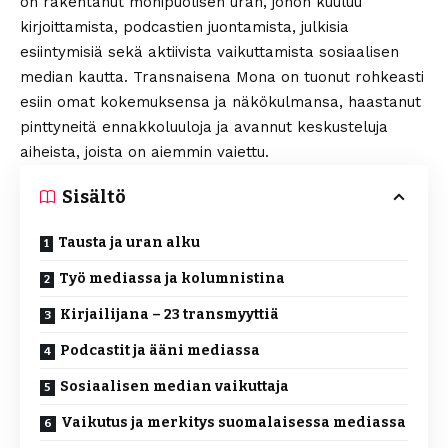
on rakentanut monipuolisen uran, johon kuuluu
kirjoittamista, podcastien juontamista, julkisia
esiintymisiä sekä aktiivista vaikuttamista sosiaalisen
median kautta. Transnaisena Mona on tuonut rohkeasti
esiin omat kokemuksensa ja näkökulmansa, haastanut
pinttyneitä ennakkoluuloja ja avannut keskusteluja
aiheista, joista on aiemmin vaiettu.
Sisältö
Tausta ja uran alku
Työ mediassa ja kolumnistina
Kirjailijana – 23 transmyyttiä
Podcastit ja ääni mediassa
Sosiaalisen median vaikuttaja
Vaikutus ja merkitys suomalaisessa mediassa