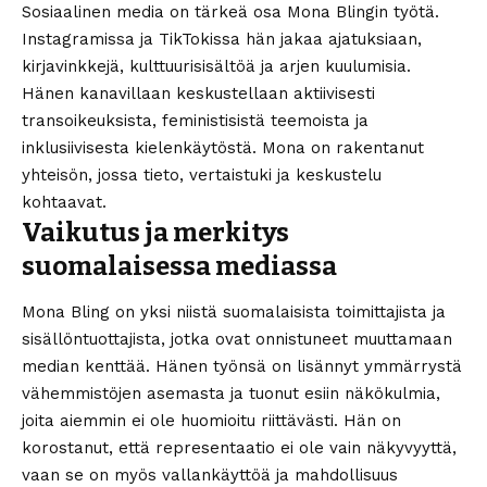
Sosiaalinen media on tärkeä osa Mona Blingin työtä.
Instagramissa ja TikTokissa hän jakaa ajatuksiaan,
kirjavinkkejä, kulttuurisisältöä ja arjen kuulumisia.
Hänen kanavillaan keskustellaan aktiivisesti
transoikeuksista, feministisistä teemoista ja
inklusiivisesta kielenkäytöstä. Mona on rakentanut
yhteisön, jossa tieto, vertaistuki ja keskustelu
kohtaavat.
Vaikutus ja merkitys
suomalaisessa mediassa
Mona Bling on yksi niistä suomalaisista toimittajista ja
sisällöntuottajista, jotka ovat onnistuneet muuttamaan
median kenttää. Hänen työnsä on lisännyt ymmärrystä
vähemmistöjen asemasta ja tuonut esiin näkökulmia,
joita aiemmin ei ole huomioitu riittävästi. Hän on
korostanut, että representaatio ei ole vain näkyvyyttä,
vaan se on myös vallankäyttöä ja mahdollisuus