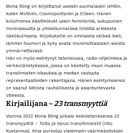
Mona Bling on kirjoittanut useisiin suomalaisiin lehtiin,
kuten Motiiviin, Cosmopolitaniin ja Elleen. Hänen
kolumninsa käsittelevät usein feminismiä, sukupuolen
moninaisuutta ja yhteiskunnallisia ilmiöitä arkisesta
näkökulmasta. Kirjoituksille on ominaista selkeä kieli,
lämmin huumori ja kyky avata monimutkaisiakin asioita
ymmärrettävästi.
Hän on myös esiintynyt televisiossa, radio-ohjelmissa ja
verkkolähetyksissä, joissa on käsitelty muun muassa
transihmisten oikeuksia ja median vastuuta
representaatioiden rakentajana. Hänen esiintymisensä
on saanut kiitosta rauhallisesta ja asiantuntevasta
otteesta.
Kirjailijana –
23 transmyyttiä
Vuonna 2022 Mona Bling julkaisi esikoisteoksensa
23
transmyyttiä – Totta ja tarua transihmisistä
(Into
Kustannus). Kirja pureutuu yleisimpiin väärinkäsityksiin