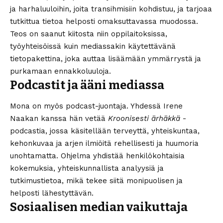
ja harhaluuloihin, joita transihmisiin kohdistuu, ja tarjoaa
tutkittua tietoa helposti omaksuttavassa muodossa.
Teos on saanut kiitosta niin oppilaitoksissa,
työyhteisöissä kuin mediassakin käytettävänä
tietopakettina, joka auttaa lisäämään ymmärrystä ja
purkamaan ennakkoluuloja.
Podcastit ja ääni mediassa
Mona on myös podcast-juontaja. Yhdessä Irene
Naakan kanssa hän vetää
Kroonisesti ärhäkkä
-
podcastia, jossa käsitellään terveyttä, yhteiskuntaa,
kehonkuvaa ja arjen ilmiöitä rehellisesti ja huumoria
unohtamatta. Ohjelma yhdistää henkilökohtaisia
kokemuksia, yhteiskunnallista analyysiä ja
tutkimustietoa, mikä tekee siitä monipuolisen ja
helposti lähestyttävän.
Sosiaalisen median vaikuttaja