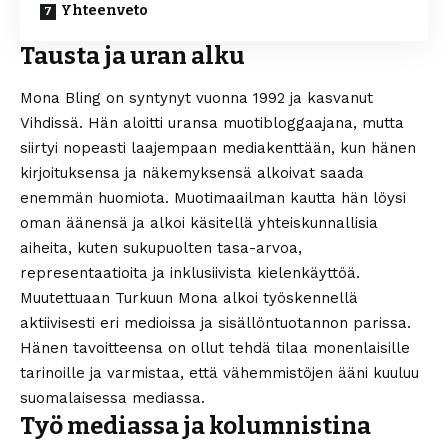
Yhteenveto
Tausta ja uran alku
Mona Bling on syntynyt vuonna 1992 ja kasvanut
Vihdissä. Hän aloitti uransa muotibloggaajana, mutta
siirtyi nopeasti laajempaan mediakenttään, kun hänen
kirjoituksensa ja näkemyksensä alkoivat saada
enemmän huomiota. Muotimaailman kautta hän löysi
oman äänensä ja alkoi käsitellä yhteiskunnallisia
aiheita, kuten sukupuolten tasa-arvoa,
representaatioita ja inklusiivista kielenkäyttöä.
Muutettuaan Turkuun Mona alkoi työskennellä
aktiivisesti eri medioissa ja sisällöntuotannon parissa.
Hänen tavoitteensa on ollut tehdä tilaa monenlaisille
tarinoille ja varmistaa, että vähemmistöjen ääni kuuluu
suomalaisessa mediassa.
Työ mediassa ja kolumnistina