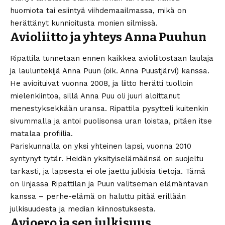
huomiota tai esiintyä viihdemaailmassa, mikä on
herättänyt kunnioitusta monien silmissä.
Avioliitto ja yhteys Anna Puuhun
Ripattila tunnetaan ennen kaikkea avioliitostaan laulaja
ja lauluntekijä Anna Puun (oik. Anna Puustjärvi) kanssa.
He avioituivat vuonna 2008, ja liitto herätti tuolloin
mielenkiintoa, sillä Anna Puu oli juuri aloittanut
menestyksekkään uransa. Ripattila pysytteli kuitenkin
sivummalla ja antoi puolisonsa uran loistaa, pitäen itse
matalaa profiilia.
Pariskunnalla on yksi yhteinen lapsi, vuonna 2010
syntynyt tytär. Heidän yksityiselämäänsä on suojeltu
tarkasti, ja lapsesta ei ole jaettu julkisia tietoja. Tämä
on linjassa Ripattilan ja Puun valitseman elämäntavan
kanssa – perhe-elämä on haluttu pitää erillään
julkisuudesta ja median kiinnostuksesta.
Avioero ja sen julkisuus