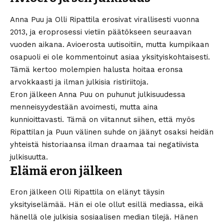
Anna Puu ja Olli Ripattila erosivat virallisesti vuonna
2013, ja eroprosessi vietiin päätökseen seuraavan
vuoden aikana. Avioerosta uutisoitiin, mutta kumpikaan
osapuoli ei ole kommentoinut asiaa yksityiskohtaisesti.
Tämä kertoo molempien halusta hoitaa eronsa
arvokkaasti ja ilman julkisia ristiriitoja.
Eron jälkeen Anna Puu on puhunut julkisuudessa
menneisyydestään avoimesti, mutta aina
kunnioittavasti. Tämä on viitannut siihen, että myös
Ripattilan ja Puun välinen suhde on jäänyt osaksi heidän
yhteistä historiaansa ilman draamaa tai negatiivista
julkisuutta.
Elämä eron jälkeen
Eron jälkeen Olli Ripattila on elänyt täysin
yksityiselämää. Hän ei ole ollut esillä mediassa, eikä
hänellä ole julkisia sosiaalisen median tilejä. Hänen