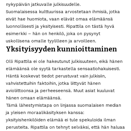
nykypäivän jatkuvalle julkisuudelle.
Suomalaisessa kulttuurissa arvostetaan ihmisiä, jotka
eivät hae huomiota, vaan elävät omaa elämäänsä
luonnollisesti ja yksityisesti. Ripattila on tästä hyvä
esimerkki – hän on henkilö, joka on pysynyt
uskollisena omalle tyylilleen ja arvoilleen.
Yksityisyyden kunnioittaminen
Olli Ripattila ei ole hakeutunut julkisuuteen, eikä hänen
elämäänsä ole syytä tarkastella sensaatiohakuisesti.
Häntä koskevat tiedot perustuvat vain julkisiin,
vahvistettuihin faktoihin, jotka liittyvät hänen
avioliittoonsa ja perheeseensä. Muut asiat kuuluvat
hänen omaan elämäänsä.
Tämä lähestymistapa on linjassa suomalaisen median
ja yleisen moraalikäsityksen kanssa:
yksityishenkilöiden elämää ei tule spekuloida ilman
perusteita. Ripattila on tehnyt selväksi, että hän haluaa