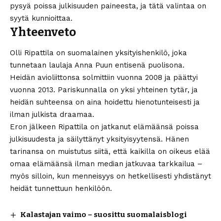
pysyä poissa julkisuuden paineesta, ja tätä valintaa on
syytä kunnioittaa.
Yhteenveto
Olli Ripattila on suomalainen yksityishenkilö, joka
tunnetaan laulaja Anna Puun entisenä puolisona.
Heidän avioliittonsa solmittiin vuonna 2008 ja päättyi
vuonna 2013. Pariskunnalla on yksi yhteinen tytär, ja
heidän suhteensa on aina hoidettu hienotunteisesti ja
ilman julkista draamaa.
Eron jälkeen Ripattila on jatkanut elämäänsä poissa
julkisuudesta ja säilyttänyt yksityisyytensä. Hänen
tarinansa on muistutus siitä, että kaikilla on oikeus elää
omaa elämäänsä ilman median jatkuvaa tarkkailua –
myös silloin, kun menneisyys on hetkellisesti yhdistänyt
heidät tunnettuun henkilöön.
Kalastajan vaimo – suosittu suomalaisblogi