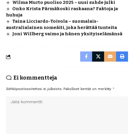
Wilma Murto puoliso 2025 – uusi suhde julki
Onko Krista Pärmäkoski raskaana? Faktoja ja
huhuja
Taina Licciardo-Toivola – suomalais-
australialainen someäiti, joka herättää tunteita
Joni Willberg vaimo ja hänen yksityiselämänsä
Ei kommentteja
Sähköpostiosoitettasi ei julkaista.
Pakolliset kentät on merkitty
*