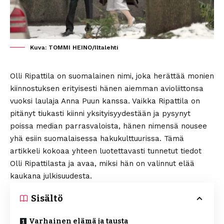
Kuva: TOMMI HEINO/Iltalehti
Olli Ripattila on suomalainen nimi, joka herättää monien
kiinnostuksen erityisesti hänen aiemman avioliittonsa
vuoksi laulaja Anna Puun kanssa. Vaikka Ripattila on
pitänyt tiukasti kiinni yksityisyydestään ja pysynyt
poissa median parrasvaloista, hänen nimensä nousee
yhä esiin suomalaisessa hakukulttuurissa. Tämä
artikkeli kokoaa yhteen luotettavasti tunnetut tiedot
Olli Ripattilasta ja avaa, miksi hän on valinnut elää
kaukana julkisuudesta.
Sisältö
Varhainen elämä ja tausta