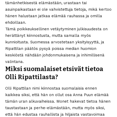
tämänhetkisestä elämästään, urastaan tai
asuinpaikastaan ei ole vahvistettuja tietoja, mikä kertoo
hänen halustaan jatkaa elämää rauhassa ja omilla
ehdoillaan.
Tämä poikkeuksellinen vetäytyminen julkisuudesta on
herättänyt kiinnostusta, mutta samalla myös
kunnioitusta. Suomessa arvostetaan yksityisyyttä, ja
Ripattilan päätös pysyä poissa median huomion
keskiöstä nähdään johdonmukaisena ja inhimillisenä
valintana.
Miksi suomalaiset etsivät tietoa
Olli Ripattilasta?
Olli Ripattilan nimi kiinnostaa suomalaisia ennen
kaikkea siksi, että hän on ollut osa Anna Puun elämää
tämän uran alkuvaiheissa. Monet hakevat tietoa hänen
taustastaan ja perhe-elämästään, mutta myös siksi,
että hän edustaa rauhallista ja hiljaista vastavoimaa