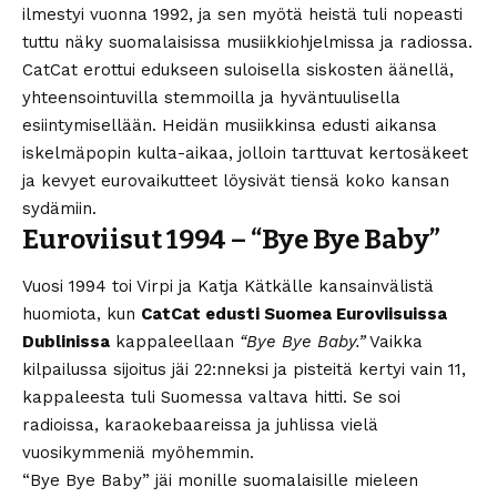
ilmestyi vuonna 1992, ja sen myötä heistä tuli nopeasti
tuttu näky suomalaisissa musiikkiohjelmissa ja radiossa.
CatCat erottui edukseen suloisella siskosten äänellä,
yhteensointuvilla stemmoilla ja hyväntuulisella
esiintymisellään. Heidän musiikkinsa edusti aikansa
iskelmäpopin kulta-aikaa, jolloin tarttuvat kertosäkeet
ja kevyet eurovaikutteet löysivät tiensä koko kansan
sydämiin.
Euroviisut 1994 – “Bye Bye Baby”
Vuosi 1994 toi Virpi ja Katja Kätkälle kansainvälistä
huomiota, kun
CatCat edusti Suomea Euroviisuissa
Dublinissa
kappaleellaan
“Bye Bye Baby.”
Vaikka
kilpailussa sijoitus jäi 22:nneksi ja pisteitä kertyi vain 11,
kappaleesta tuli Suomessa valtava hitti. Se soi
radioissa, karaokebaareissa ja juhlissa vielä
vuosikymmeniä myöhemmin.
“Bye Bye Baby” jäi monille suomalaisille mieleen