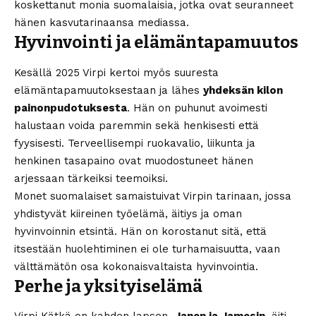
koskettanut monia suomalaisia, jotka ovat seuranneet
hänen kasvutarinaansa mediassa.
Hyvinvointi ja elämäntapamuutos
Kesällä 2025 Virpi kertoi myös suuresta
elämäntapamuutoksestaan ja lähes
yhdeksän kilon
painonpudotuksesta
. Hän on puhunut avoimesti
halustaan voida paremmin sekä henkisesti että
fyysisesti. Terveellisempi ruokavalio, liikunta ja
henkinen tasapaino ovat muodostuneet hänen
arjessaan tärkeiksi teemoiksi.
Monet suomalaiset samaistuivat Virpin tarinaan, jossa
yhdistyvät kiireinen työelämä, äitiys ja oman
hyvinvoinnin etsintä. Hän on korostanut sitä, että
itsestään huolehtiminen ei ole turhamaisuutta, vaan
välttämätön osa kokonaisvaltaista hyvinvointia.
Perhe ja yksityiselämä