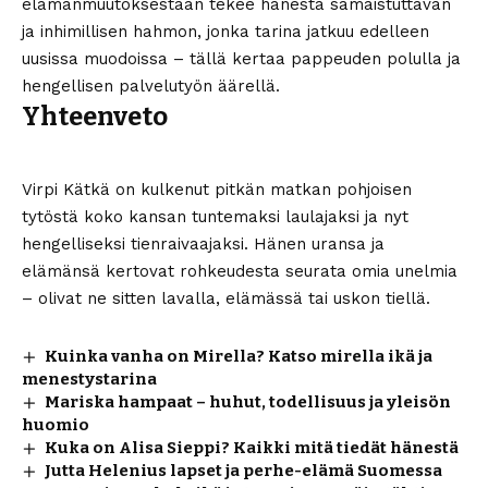
elämänmuutoksestaan tekee hänestä samaistuttavan
ja inhimillisen hahmon, jonka tarina jatkuu edelleen
uusissa muodoissa – tällä kertaa pappeuden polulla ja
hengellisen palvelutyön äärellä.
Yhteenveto
Virpi Kätkä on kulkenut pitkän matkan pohjoisen
tytöstä koko kansan tuntemaksi laulajaksi ja nyt
hengelliseksi tienraivaajaksi. Hänen uransa ja
elämänsä kertovat rohkeudesta seurata omia unelmia
– olivat ne sitten lavalla, elämässä tai uskon tiellä.
Kuinka vanha on Mirella? Katso mirella ikä ja
menestystarina
Mariska hampaat – huhut, todellisuus ja yleisön
huomio
Kuka on Alisa Sieppi? Kaikki mitä tiedät hänestä
Jutta Helenius lapset ja perhe-elämä Suomessa