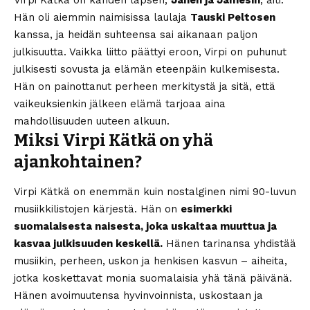
Virpi Kätkä on kahden lapsen,
Janen ja Jamesin
, äiti.
Hän oli aiemmin naimisissa laulaja
Tauski Peltosen
kanssa, ja heidän suhteensa sai aikanaan paljon
julkisuutta. Vaikka liitto päättyi eroon, Virpi on puhunut
julkisesti sovusta ja elämän eteenpäin kulkemisesta.
Hän on painottanut perheen merkitystä ja sitä, että
vaikeuksienkin jälkeen elämä tarjoaa aina
mahdollisuuden uuteen alkuun.
Miksi Virpi Kätkä on yhä
ajankohtainen?
Virpi Kätkä on enemmän kuin nostalginen nimi 90-luvun
musiikkilistojen kärjestä. Hän on
esimerkki
suomalaisesta naisesta, joka uskaltaa muuttua ja
kasvaa julkisuuden keskellä.
Hänen tarinansa yhdistää
musiikin, perheen, uskon ja henkisen kasvun – aiheita,
jotka koskettavat monia suomalaisia yhä tänä päivänä.
Hänen avoimuutensa hyvinvoinnista, uskostaan ja