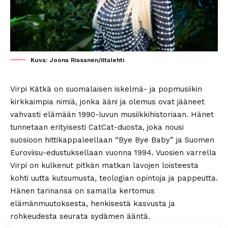
Kuva: Joona Rissanen/iltalehti
Virpi Kätkä on suomalaisen iskelmä- ja popmusiikin
kirkkaimpia nimiä, jonka ääni ja olemus ovat jääneet
vahvasti elämään 1990-luvun musiikkihistoriaan. Hänet
tunnetaan erityisesti CatCat-duosta, joka nousi
suosioon hittikappaleellaan “Bye Bye Baby” ja Suomen
Euroviisu-edustuksellaan vuonna 1994. Vuosien varrella
Virpi on kulkenut pitkän matkan lavojen loisteesta
kohti uutta kutsumusta, teologian opintoja ja pappeutta.
Hänen tarinansa on samalla kertomus
elämänmuutoksesta, henkisestä kasvusta ja
rohkeudesta seurata sydämen ääntä.