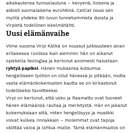
aikakautensa tunnuslauluna – kevyenä, iloisena ja
aidosti suomalaisena eurohitinä. CatCat nousi sen
myötä yhdeksi 90-luvun tunnetuimmista duosta ja
Virpistä todellinen iskelmätähti.
Uusi elämänvaihe
Viime vuosina Virpi Kätkä on noussut julkisuuteen aivan
erilaisessa roolissa kuin aiemmin: hän on alkanut
opiskella teologiaa ja kertonut avoimesti halustaan
ryhtyä papiksi
. Hänen mukaansa kutsumus
hengelliseen työhön on ollut hänessä jo pitkään, mutta
vasta elämänkokemusten kautta se on kirkastunut
todelliseksi tavoitteeksi.
Virpi on kertonut, että usko ja Raamattu ovat tuoneet
hänen elämäänsä rauhaa ja merkitystä. Hän on jakanut
kokemuksiaan siitä, miten hengellisyys ja musiikki
voivat kulkea rinnakkain – molemmat ovat tapoja
välittää valoa ja lohtua muille. Tämä elämänmuutos on