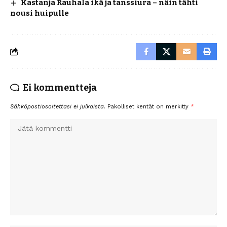
Kastanja Rauhala ikä ja tanssiura – näin tähti
nousi huipulle
Ei kommentteja
Sähköpostiosoitettasi ei julkaista.
Pakolliset kentät on merkitty
*