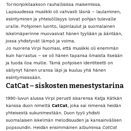
Tornionjokilaakson rauhallisissa maisemissa.
Lapsuudessa musiikki oli vahvasti läsnä – laulaminen,
esiintyminen ja yhteisöllisyys loivat pohjan tulevalle
uralle. Pohjoinen luonto, lapinlaulut ja suomalainen
iskelmäperinne muovasivat hänen tyyliään ja ääntään,
jossa yhdistyvät lämpö ja voima.
Jo nuorena Virpi huomasi, että musiikki oli enemmän
kuin harrastus – se oli hänen tapansa ilmaista itseään
ja tuoda iloa muille. Tämä pohjoisen identiteetti on
säilynyt hänen uransa läpi ja kuuluu yhä hänen
esiintymisissään.
CatCat – siskosten menestystarina
1990-luvun alussa Virpi perusti sisarensa Katja Kätkän
kanssa duon nimeltä
CatCat
, joka sai nimensä heidän
yhteisestä sukunimestään. Duon tyyli yhdisti
suomalaisen iskelmän melodisuuden ja kansainvälisen
popsoundin. Heidän ensimmäinen albuminsa
CatCat