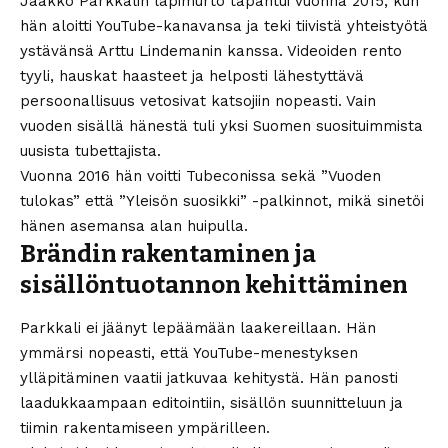
Jaakko Parkkalin läpimurto tapahtui vuonna 2015, kun
hän aloitti YouTube-kanavansa ja teki tiivistä yhteistyötä
ystävänsä Arttu Lindemanin kanssa. Videoiden rento
tyyli, hauskat haasteet ja helposti lähestyttävä
persoonallisuus vetosivat katsojiin nopeasti. Vain
vuoden sisällä hänestä tuli yksi Suomen suosituimmista
uusista tubettajista.
Vuonna 2016 hän voitti Tubeconissa sekä ”Vuoden
tulokas” että ”Yleisön suosikki” -palkinnot, mikä sinetöi
hänen asemansa alan huipulla.
Brändin rakentaminen ja
sisällöntuotannon kehittäminen
Parkkali ei jäänyt lepäämään laakereillaan. Hän
ymmärsi nopeasti, että YouTube-menestyksen
ylläpitäminen vaatii jatkuvaa kehitystä. Hän panosti
laadukkaampaan editointiin, sisällön suunnitteluun ja
tiimin rakentamiseen ympärilleen.