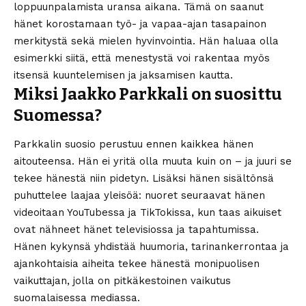
loppuunpalamista uransa aikana. Tämä on saanut
hänet korostamaan työ- ja vapaa-ajan tasapainon
merkitystä sekä mielen hyvinvointia. Hän haluaa olla
esimerkki siitä, että menestystä voi rakentaa myös
itsensä kuuntelemisen ja jaksamisen kautta.
Miksi Jaakko Parkkali on suosittu
Suomessa?
Parkkalin suosio perustuu ennen kaikkea hänen
aitouteensa. Hän ei yritä olla muuta kuin on – ja juuri se
tekee hänestä niin pidetyn. Lisäksi hänen sisältönsä
puhuttelee laajaa yleisöä: nuoret seuraavat hänen
videoitaan YouTubessa ja TikTokissa, kun taas aikuiset
ovat nähneet hänet televisiossa ja tapahtumissa.
Hänen kykynsä yhdistää huumoria, tarinankerrontaa ja
ajankohtaisia aiheita tekee hänestä monipuolisen
vaikuttajan, jolla on pitkäkestoinen vaikutus
suomalaisessa mediassa.