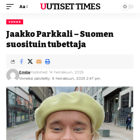
UUTISET TIMES
Aa
VIIHDE
Jaakko Parkkali – Suomen
suosituin tubettaja
Emilia
Published: 14 heinäkuun, 2025
Viimeksi päivitetty: 9 heinäkuun, 2025 2:47 pm