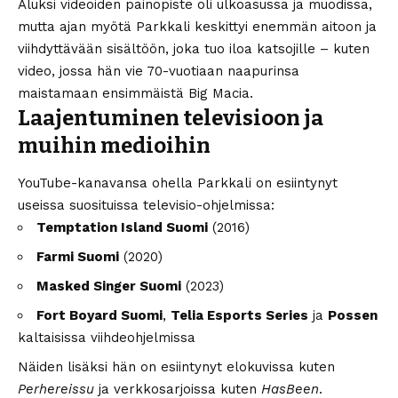
Aluksi videoiden painopiste oli ulkoasussa ja muodissa,
mutta ajan myötä Parkkali keskittyi enemmän aitoon ja
viihdyttävään sisältöön, joka tuo iloa katsojille – kuten
video, jossa hän vie 70-vuotiaan naapurinsa
maistamaan ensimmäistä Big Macia.
Laajentuminen televisioon ja
muihin medioihin
YouTube-kanavansa ohella Parkkali on esiintynyt
useissa suosituissa televisio-ohjelmissa:
Temptation Island Suomi
(2016)
Farmi Suomi
(2020)
Masked Singer Suomi
(2023)
Fort Boyard Suomi
,
Telia Esports Series
ja
Possen
kaltaisissa viihdeohjelmissa
Näiden lisäksi hän on esiintynyt elokuvissa kuten
Perhereissu
ja verkkosarjoissa kuten
HasBeen
.