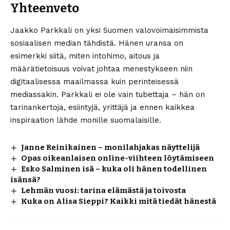
Yhteenveto
Jaakko Parkkali on yksi Suomen valovoimaisimmista
sosiaalisen median tähdistä. Hänen uransa on
esimerkki siitä, miten intohimo, aitous ja
määrätietoisuus voivat johtaa menestykseen niin
digitaalisessa maailmassa kuin perinteisessä
mediassakin. Parkkali ei ole vain tubettaja – hän on
tarinankertoja, esiintyjä, yrittäjä ja ennen kaikkea
inspiraation lähde monille suomalaisille.
Janne Reinikainen – monilahjakas näyttelijä
Opas oikeanlaisen online-viihteen löytämiseen
Esko Salminen isä – kuka oli hänen todellinen
isänsä?
Lehmän vuosi: tarina elämästä ja toivosta
Kuka on Alisa Sieppi? Kaikki mitä tiedät hänestä