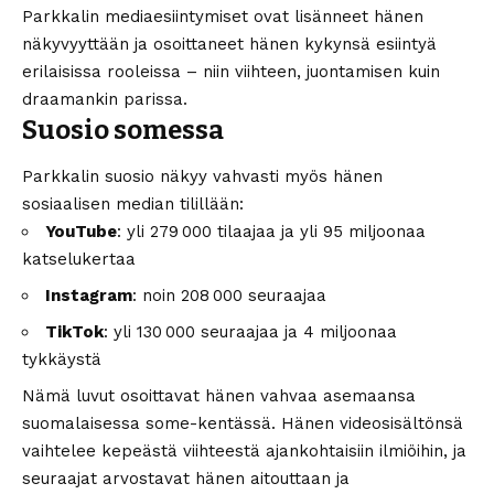
Parkkalin mediaesiintymiset ovat lisänneet hänen
näkyvyyttään ja osoittaneet hänen kykynsä esiintyä
erilaisissa rooleissa – niin viihteen, juontamisen kuin
draamankin parissa.
Suosio somessa
Parkkalin suosio näkyy vahvasti myös hänen
sosiaalisen median tilillään:
YouTube
: yli 279 000 tilaajaa ja yli 95 miljoonaa
katselukertaa
Instagram
: noin 208 000 seuraajaa
TikTok
: yli 130 000 seuraajaa ja 4 miljoonaa
tykkäystä
Nämä luvut osoittavat hänen vahvaa asemaansa
suomalaisessa some-kentässä. Hänen videosisältönsä
vaihtelee kepeästä viihteestä ajankohtaisiin ilmiöihin, ja
seuraajat arvostavat hänen aitouttaan ja