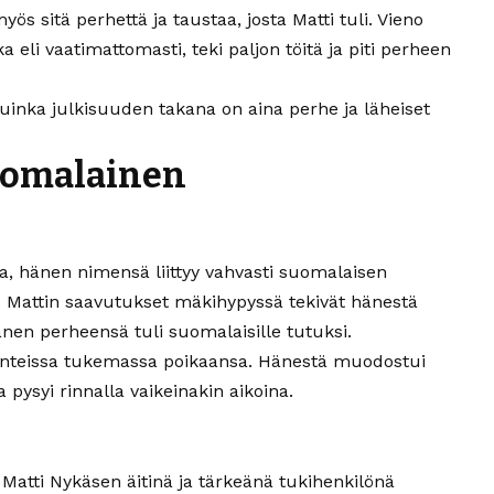
 sitä perhettä ja taustaa, josta Matti tuli. Vieno
eli vaatimattomasti, teki paljon töitä ja piti perheen
uinka julkisuuden takana on aina perhe ja läheiset
uomalainen
ija, hänen nimensä liittyy vahvasti suomalaisen
. Mattin saavutukset mäkihypyssä tekivät hänestä
nen perheensä tuli suomalaisille tutuksi.
lanteissa tukemassa poikaansa. Hänestä muodostui
 pysyi rinnalla vaikeinakin aikoina.
atti Nykäsen äitinä ja tärkeänä tukihenkilönä