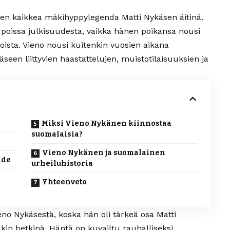
n kaikkea mäkihyppylegenda Matti Nykäsen äitinä.
oissa julkisuudesta, vaikka hänen poikansa nousi
ista. Vieno nousi kuitenkin vuosien aikana
äseen liittyvien haastattelujen, muistotilaisuuksien ja
Miksi Vieno Nykänen kiinnostaa
suomalaisia?
Vieno Nykänen ja suomalainen
hde
urheiluhistoria
Yhteenveto
no Nykäsestä, koska hän oli tärkeä osa Matti
in hetkinä. Häntä on kuvailtu rauhalliseksi,