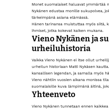
Monet suomalaiset haluavat ymmärtää myös
Nykänen edustaa monille sukupolvea, joka 
tärkeimpänä asiana elämässä.
Hänen tarinansa muistuttaa myös siitä, k
ihmiset, jotka kokevat kaiken mukana.
Vieno Nykänen ja s
urheiluhistoria
Vaikka Vieno Nykänen ei itse ollut urheil
urheilun historiaan Matti Nykäsen kautta
kansallisen legendan, ja samalla myös hä
Vieno nähtiin vuosien aikana monissa ti
suomalaisille kuva lämpimänä äitinä, joka
Yhteenveto
Vieno Nykänen tunnetaan ennen kaikkea M