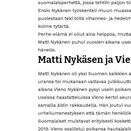
suomalaisperhettä, jossa tehtiin paljon t
Ensio Nykänen työskenteli muun muassa 
puolestaan teki töitä vihannes- ja hedel
kolme tytärtä.
Perhe-elämä ei ollut aina helppoa, mutta 
Matti Nykänen puhui vuosien aikana useast
hänelle.
Matti Nykäsen ja Vi
Matti Nykänen oli yksi Suomen kaikkien 
uransa toi mukanaan valtavaa julkisuutta
aikana Vieno Nykänen pysyi usein poikansa
Useissa haastatteluissa Vieno kertoi se
samalla äidin rakkaudella. Hän joutui v
urheilumenestyksen että tämän henkilöko
Suomalaiset muistavat erityisesti koske
2019. Vieno osallistui poikansa hautaja