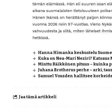
tämän elämässä. Hän eli suuren osan el
aikana suomalaisten tietoisuuteen poikan
Hänen ikänsä on herättänyt paljon kiinnost
vuonna 2026 noin 97-vuotias. Vieno Nykä
vahvuudesta ja siitä, miten läheiset ihm
hetkissä.
Hanna Himanka keskustelu Suomess
Kuka on Nea-Mari Neziri? Katsaus
Minttu Räikkönen pituus – kuinka 
Juhana Brotherus perhe – arki, tau
Samuel Vousden hallitsee korkeide
Jaa tämä artikkeli