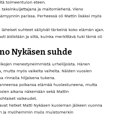
öitä toimeentulon eteen.
taksinkuljettajana ja maitomiehenä. Vieno
mämyynnin parissa. Perheessä oli Mattin lisäksi myös
läheiset suhteet säilyivät tärkeinä koko elämän ajan.
i äidistään ja siitä, kuinka merkittävä tuki tämä oli
eno Nykäsen suhde
aikojen menestyneimmistä urheilijoista. Hänen
, mutta myös vaikeita vaiheita. Näiden vuosien
 rinnalla hiljaisena tukena.
uranneensa poikansa elämää huolestuneena, mutta
uosien aikana näkemään sekä Mattin
htaiset vaikeudet.
ttavat hetket Matti Nykäsen kuoleman jälkeen vuonna
isiin ja myöhemmin myös muistomerkin