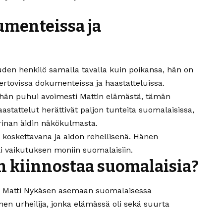
menteissa ja
uuden henkilö samalla tavalla kuin poikansa, hän on
rtovissa dokumenteissa ja haastatteluissa.
hän puhui avoimesti Mattin elämästä, tämän
stattelut herättivät paljon tunteita suomalaisissa,
arinan äidin näkökulmasta.
ä koskettavana ja aidon rehellisenä. Hänen
i vaikutuksen moniin suomalaisiin.
 kiinnostaa suomalaisia?
sti Matti Nykäsen asemaan suomalaisessa
inen urheilija, jonka elämässä oli sekä suurta