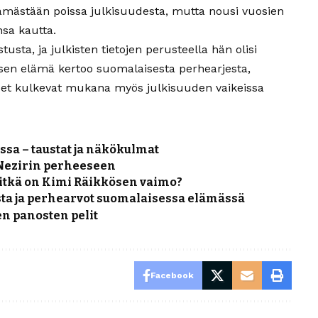
ämästään poissa julkisuudesta, mutta nousi vuosien
sa kautta.
usta, ja julkisten tietojen perusteella hän olisi
sen elämä kertoo suomalaisesta perhearjesta,
iset kulkevat mukana myös julkisuuden vaikeissa
a – taustat ja näkökulmat
 Nezirin perheeseen
pitkä on Kimi Räikkösen vaimo?
sta ja perhearvot suomalaisessa elämässä
n panosten pelit
Facebook