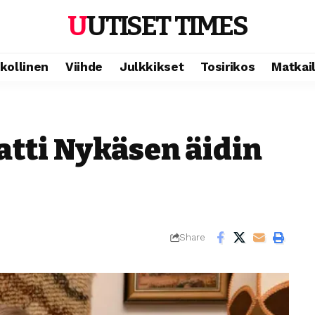
UUTISET TIMES
ikollinen
Viihde
Julkkikset
Tosirikos
Matkai
tti Nykäsen äidin
Share
m