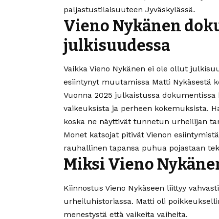
paljastustilaisuuteen Jyväskylässä.
Vieno Nykänen doku
julkisuudessa
Vaikka Vieno Nykänen ei ole ollut julkis
esiintynyt muutamissa Matti Nykäsestä ke
Vuonna 2025 julkaistussa dokumentissa 
vaikeuksista ja perheen kokemuksista. Haa
koska ne näyttivät tunnetun urheilijan t
Monet katsojat pitivät Vienon esiintymist
rauhallinen tapansa puhua pojastaan tek
Miksi Vieno Nykänen
Kiinnostus Vieno Nykäseen liittyy vahva
urheiluhistoriassa. Matti oli poikkeuksell
menestystä että vaikeita vaiheita.