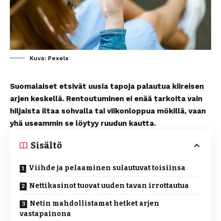
Kuva: Pexels
Suomalaiset etsivät uusia tapoja palautua kiireisen
arjen keskellä. Rentoutuminen ei enää tarkoita vain
hiljaista iltaa sohvalla tai viikonloppua mökillä, vaan
yhä useammin se löytyy ruudun kautta.
Sisältö
Viihde ja pelaaminen sulautuvat toisiinsa
Nettikasinot tuovat uuden tavan irrottautua
Netin mahdollistamat hetket arjen
vastapainona