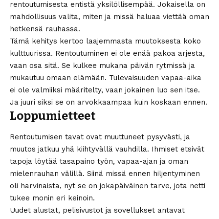
rentoutumisesta entistä yksilöllisempää. Jokaisella on
mahdollisuus valita, miten ja missä haluaa viettää oman
hetkensä rauhassa.
Tämä kehitys kertoo laajemmasta muutoksesta koko
kulttuurissa. Rentoutuminen ei ole enää pakoa arjesta,
vaan osa sitä. Se kulkee mukana päivän rytmissä ja
mukautuu omaan elämään. Tulevaisuuden vapaa-aika
ei ole valmiiksi määritelty, vaan jokainen luo sen itse.
Ja juuri siksi se on arvokkaampaa kuin koskaan ennen.
Loppumietteet
Rentoutumisen tavat ovat muuttuneet pysyvästi, ja
muutos jatkuu yhä kiihtyvällä vauhdilla. Ihmiset etsivät
tapoja löytää tasapaino työn, vapaa-ajan ja oman
mielenrauhan välillä. Siinä missä ennen hiljentyminen
oli harvinaista, nyt se on jokapäiväinen tarve, jota netti
tukee monin eri keinoin.
Uudet alustat, pelisivustot ja sovellukset antavat