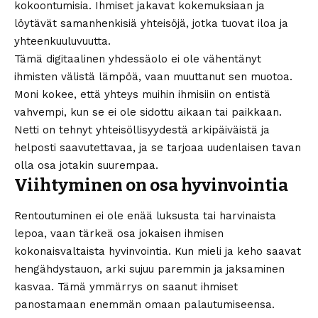
kokoontumisia. Ihmiset jakavat kokemuksiaan ja
löytävät samanhenkisiä yhteisöjä, jotka tuovat iloa ja
yhteenkuuluvuutta.
Tämä digitaalinen yhdessäolo ei ole vähentänyt
ihmisten välistä lämpöä, vaan muuttanut sen muotoa.
Moni kokee, että yhteys muihin ihmisiin on entistä
vahvempi, kun se ei ole sidottu aikaan tai paikkaan.
Netti on tehnyt yhteisöllisyydestä arkipäiväistä ja
helposti saavutettavaa, ja se tarjoaa uudenlaisen tavan
olla osa jotakin suurempaa.
Viihtyminen on osa hyvinvointia
Rentoutuminen ei ole enää luksusta tai harvinaista
lepoa, vaan tärkeä osa jokaisen ihmisen
kokonaisvaltaista hyvinvointia. Kun mieli ja keho saavat
hengähdystauon, arki sujuu paremmin ja jaksaminen
kasvaa. Tämä ymmärrys on saanut ihmiset
panostamaan enemmän omaan palautumiseensa.