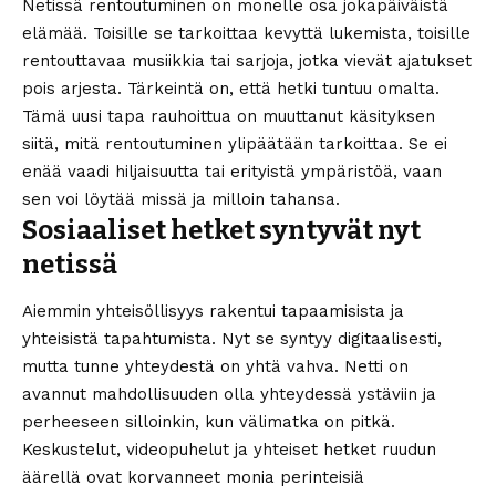
Netissä rentoutuminen on monelle osa jokapäiväistä
elämää. Toisille se tarkoittaa kevyttä lukemista, toisille
rentouttavaa musiikkia tai sarjoja, jotka vievät ajatukset
pois arjesta. Tärkeintä on, että hetki tuntuu omalta.
Tämä uusi tapa rauhoittua on muuttanut käsityksen
siitä, mitä rentoutuminen ylipäätään tarkoittaa. Se ei
enää vaadi hiljaisuutta tai erityistä ympäristöä, vaan
sen voi löytää missä ja milloin tahansa.
Sosiaaliset hetket syntyvät nyt
netissä
Aiemmin yhteisöllisyys rakentui tapaamisista ja
yhteisistä tapahtumista. Nyt se syntyy digitaalisesti,
mutta tunne yhteydestä on yhtä vahva. Netti on
avannut mahdollisuuden olla yhteydessä ystäviin ja
perheeseen silloinkin, kun välimatka on pitkä.
Keskustelut, videopuhelut ja yhteiset hetket ruudun
äärellä ovat korvanneet monia perinteisiä