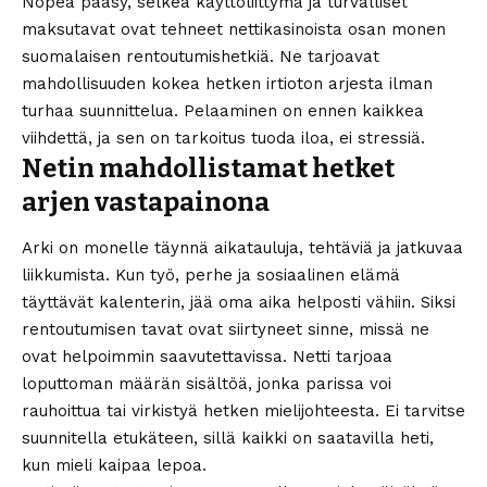
Nopea pääsy, selkeä käyttöliittymä ja turvalliset
maksutavat ovat tehneet nettikasinoista osan monen
suomalaisen rentoutumishetkiä. Ne tarjoavat
mahdollisuuden kokea hetken irtioton arjesta ilman
turhaa suunnittelua. Pelaaminen on ennen kaikkea
viihdettä, ja sen on tarkoitus tuoda iloa, ei stressiä.
Netin mahdollistamat hetket
arjen vastapainona
Arki on monelle täynnä aikatauluja, tehtäviä ja jatkuvaa
liikkumista. Kun työ, perhe ja sosiaalinen elämä
täyttävät kalenterin, jää oma aika helposti vähiin. Siksi
rentoutumisen tavat ovat siirtyneet sinne, missä ne
ovat helpoimmin saavutettavissa. Netti tarjoaa
loputtoman määrän sisältöä, jonka parissa voi
rauhoittua tai virkistyä hetken mielijohteesta. Ei tarvitse
suunnitella etukäteen, sillä kaikki on saatavilla heti,
kun mieli kaipaa lepoa.