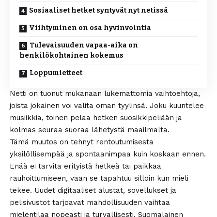
Sosiaaliset hetket syntyvät nyt netissä
Viihtyminen on osa hyvinvointia
Tulevaisuuden vapaa-aika on
henkilökohtainen kokemus
Loppumietteet
Netti on tuonut mukanaan lukemattomia vaihtoehtoja,
joista jokainen voi valita oman tyylinsä. Joku kuuntelee
musiikkia, toinen pelaa hetken suosikkipeliään ja
kolmas seuraa suoraa lähetystä maailmalta.
Tämä muutos on tehnyt rentoutumisesta
yksilöllisempää ja spontaanimpaa kuin koskaan ennen.
Enää ei tarvita erityistä hetkeä tai paikkaa
rauhoittumiseen, vaan se tapahtuu silloin kun mieli
tekee. Uudet digitaaliset alustat, sovellukset ja
pelisivustot tarjoavat mahdollisuuden vaihtaa
mielentilaa nopeasti ja turvallisesti. Suomalainen