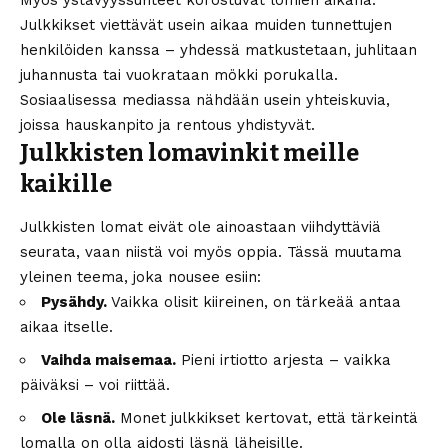
Myös ystävyyssuhteet korostuvat lomien aikana.
Julkkikset
viettävät usein aikaa muiden tunnettujen
henkilöiden kanssa – yhdessä matkustetaan, juhlitaan
juhannusta tai vuokrataan mökki porukalla.
Sosiaalisessa mediassa nähdään usein yhteiskuvia,
joissa hauskanpito ja rentous yhdistyvät.
Julkkisten lomavinkit meille
kaikille
Julkkisten lomat eivät ole ainoastaan viihdyttäviä
seurata, vaan niistä voi myös oppia. Tässä muutama
yleinen teema, joka nousee esiin:
Pysähdy.
Vaikka olisit kiireinen, on tärkeää antaa
aikaa itselle.
Vaihda maisemaa.
Pieni irtiotto arjesta – vaikka
päiväksi – voi riittää.
Ole läsnä.
Monet julkkikset kertovat, että tärkeintä
lomalla on olla aidosti läsnä läheisille.