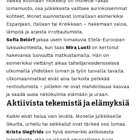
Vaikka kotimaan mökkeily on monelle rakas
lomamuoto, osa julkkiksista valitsee aurinkoisemmat
kohteet. Monet suunnistavat lomallaan esimerkiksi
Espanjaan, Italiaan tai Kreikkaan – hakemaan valoa,
lämpöä ja arjesta irrottautumista.
Sofia Belórf
jakaa usein lomakuvia Etelä-Euroopan
luksuskohteista, kun taas
Mira Luoti
on kertonut
hakevansa luovuutta matkustamalla. Hän on
esimerkiksi viettänyt aikaa taiteilijaresidensseissä
ulkomailla yhdistäen loman ja työn luovalla tavalla.
Ulkomaanmatkat eivät aina tarkoita pelkkää
rentoutumista – joillekin ne ovat mahdollisuus kasvaa
ja saada uusia näkökulmia elämään ja uraan.
Aktiivista tekemistä ja elämyksiä
Kaikki eivät halua vain levätä. Monelle julkkikselle
liikunta, urheilu tai seikkailut ovat tärkeä osa lomaa.
Krista Siegfrids
on hyvä esimerkki aktiivisesta
lomailijasta. Hän on jakanut seuraajilleen kuvia