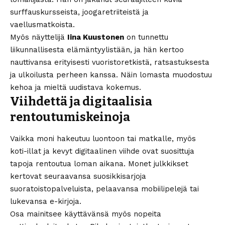
surffauskursseista, joogaretriiteistä ja
vaellusmatkoista.
Myös näyttelijä
Iina Kuustonen
on tunnettu
liikunnallisesta elämäntyylistään, ja hän kertoo
nauttivansa erityisesti vuoristoretkistä, ratsastuksesta
ja ulkoilusta perheen kanssa. Näin lomasta muodostuu
kehoa ja mieltä uudistava kokemus.
Viihdettä ja digitaalisia
rentoutumiskeinoja
Vaikka moni hakeutuu luontoon tai matkalle, myös
koti-illat ja kevyt digitaalinen viihde ovat suosittuja
tapoja rentoutua loman aikana. Monet julkkikset
kertovat seuraavansa suosikkisarjoja
suoratoistopalveluista, pelaavansa mobiilipelejä tai
lukevansa e-kirjoja.
Osa mainitsee käyttävänsä myös nopeita