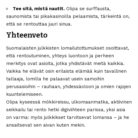
Tee sitä, mistä nautit.
Olipa se surffausta,
saunomista tai pikakasinoilla pelaamista, tärkeintä on,
että se rentouttaa juuri sinua.
Yhteenveto
Suomalaisten julkkisten lomailutottumukset osoittavat,
että rentoutuminen, yhteys luontoon ja perheen
merkitys ovat asioita, jotka yhdistävät meitä kaikkia.
Vaikka he elävät osin erilaista elämää kuin tavallinen
tallaaja, lomilla he palaavat usein samoihin
perusasioihin – rauhaan, yhdessäoloon ja omien rajojen
kuuntelemiseen.
Olipa kyseessä mökkireissu, ulkomaanmatka, aktiivinen
seikkailu tai rento hetki digiviihteen parissa, yksi asia
on varma: myös julkkikset tarvitsevat lomansa – ja he
ansaitsevat sen aivan kuten mekin.