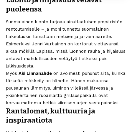
Luonto ja hiljaisuus vetävät
puoleensa
Suomalainen luonto tarjoaa ainutlaatuisen ympäristön
rentoutumiselle – ja moni tunnettu suomalainen
hakeutuukin lomallaan metsien ja järvien äärelle.
Esimerkiksi
Jenni Vartiainen
on kertonut viettävänsä
aikaa mökillä Lapissa, missä luonnon rauha ja hiljaisuus
antavat mahdollisuuden vetäytyä hetkeksi pois
julkisuudesta.
Myös
Aki Linnanahde
on avoimesti puhunut siitä, kuinka
tärkeää mökkeily on hänelle. Hänen mukaansa
puusaunan lämmitys, uiminen viileässä järvessä ja
yksinkertainen ruoanlaitto grillauspaikalla ovat
korvaamattomia hetkiä kiireisen arjen vastapainoksi.
Rantalomat, kulttuuria ja
inspiraatiota