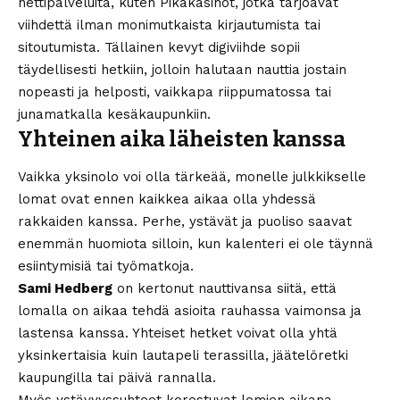
nettipalveluita, kuten
Pikakasinot
, jotka tarjoavat
viihdettä ilman monimutkaista kirjautumista tai
sitoutumista. Tällainen kevyt digiviihde sopii
täydellisesti hetkiin, jolloin halutaan nauttia jostain
nopeasti ja helposti, vaikkapa riippumatossa tai
junamatkalla kesäkaupunkiin.
Yhteinen aika läheisten kanssa
Vaikka yksinolo voi olla tärkeää, monelle julkkikselle
lomat ovat ennen kaikkea aikaa olla yhdessä
rakkaiden kanssa. Perhe, ystävät ja puoliso saavat
enemmän huomiota silloin, kun kalenteri ei ole täynnä
esiintymisiä tai työmatkoja.
Sami Hedberg
on kertonut nauttivansa siitä, että
lomalla on aikaa tehdä asioita rauhassa vaimonsa ja
lastensa kanssa. Yhteiset hetket voivat olla yhtä
yksinkertaisia kuin lautapeli terassilla, jäätelöretki
kaupungilla tai päivä rannalla.