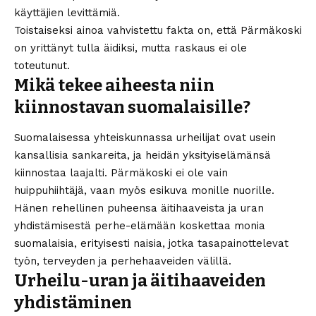
käyttäjien levittämiä.
Toistaiseksi ainoa vahvistettu fakta on, että Pärmäkoski
on yrittänyt tulla äidiksi, mutta raskaus ei ole
toteutunut.
Mikä tekee aiheesta niin
kiinnostavan suomalaisille?
Suomalaisessa yhteiskunnassa urheilijat ovat usein
kansallisia sankareita, ja heidän yksityiselämänsä
kiinnostaa laajalti. Pärmäkoski ei ole vain
huippuhiihtäjä, vaan myös esikuva monille nuorille.
Hänen rehellinen puheensa äitihaaveista ja uran
yhdistämisestä perhe-elämään koskettaa monia
suomalaisia, erityisesti naisia, jotka tasapainottelevat
työn, terveyden ja perhehaaveiden välillä.
Urheilu-uran ja äitihaaveiden
yhdistäminen