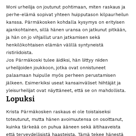
Moni urheilija on joutunut pohtimaan, miten raskaus ja
perhe-elämä sopivat yhteen huipputason kilpaurheilun
kanssa. Pärmäkosken kohdalla kysymys on erityisen
ajankohtainen, sillä hänen uransa on jatkunut pitkään,
ja hän on jo vihjaillut uran jatkamisen sekä
henkilökohtaisen elämän välillä syntyneistä
ristiriidoista.
Jos Pärmäkoski tulee äidiksi, hän liittyy niiden
urheilijoiden joukkoon, jotka ovat onnistuneet
palaamaan huipulle myös perheen perustamisen
jälkeen. Esimerkiksi useat kansainväliset hiihtäjät ja
yleisurheilijat ovat näyttäneet, että se on mahdollista.
Lopuksi
Krista Pärmäkosken raskaus ei ole toistaiseksi
toteutunut, mutta hänen avoimuutensa on osoittanut,
kuinka tärkeää on puhua ääneen sekä äitihaaveista
että terveydellisistä haasteista. Tämä tekee hänestä