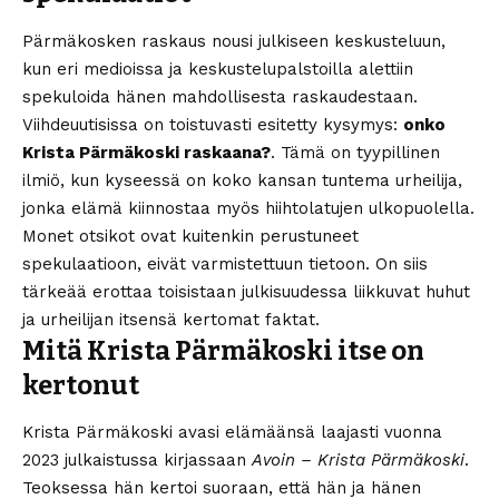
Pärmäkosken raskaus nousi julkiseen keskusteluun,
kun eri medioissa ja keskustelupalstoilla alettiin
spekuloida hänen mahdollisesta raskaudestaan.
Viihdeuutisissa on toistuvasti esitetty kysymys:
onko
Krista Pärmäkoski raskaana?
. Tämä on tyypillinen
ilmiö, kun kyseessä on koko kansan tuntema urheilija,
jonka elämä kiinnostaa myös hiihtolatujen ulkopuolella.
Monet otsikot ovat kuitenkin perustuneet
spekulaatioon, eivät varmistettuun tietoon. On siis
tärkeää erottaa toisistaan julkisuudessa liikkuvat huhut
ja urheilijan itsensä kertomat faktat.
Mitä Krista Pärmäkoski itse on
kertonut
Krista Pärmäkoski avasi elämäänsä laajasti vuonna
2023 julkaistussa kirjassaan
Avoin – Krista Pärmäkoski
.
Teoksessa hän kertoi suoraan, että hän ja hänen