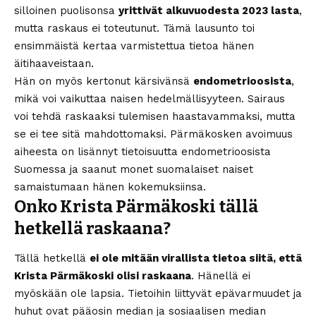
silloinen puolisonsa
yrittivät alkuvuodesta 2023 lasta
,
mutta raskaus ei toteutunut. Tämä lausunto toi
ensimmäistä kertaa varmistettua tietoa hänen
äitihaaveistaan.
Hän on myös kertonut kärsivänsä
endometrioosista
,
mikä voi vaikuttaa naisen hedelmällisyyteen. Sairaus
voi tehdä raskaaksi tulemisen haastavammaksi, mutta
se ei tee sitä mahdottomaksi. Pärmäkosken avoimuus
aiheesta on lisännyt tietoisuutta endometrioosista
Suomessa ja saanut monet suomalaiset naiset
samaistumaan hänen kokemuksiinsa.
Onko Krista Pärmäkoski tällä
hetkellä raskaana?
Tällä hetkellä
ei ole mitään virallista tietoa siitä, että
Krista Pärmäkoski olisi raskaana
. Hänellä ei
myöskään ole lapsia. Tietoihin liittyvät epävarmuudet ja
huhut ovat pääosin median ja sosiaalisen median