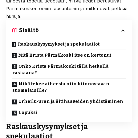
aiheesta todella tiedetään, mitkä tiedot perustuvat
Pärmäkosken omiin lausuntoihin ja mitkä ovat pelkkiä
huhuja.
Sisältö
Raskauskysymykset ja spekulaatiot
Mitä Krista Pärmäkoski itse on kertonut
Onko Krista Pärmäkoski tällä hetkellä
raskaana?
Mikä tekee aiheesta niin kiinnostavan
suomalaisille?
Urheilu-uran ja äitihaaveiden yhdistäminen
Lopuksi
Raskauskysymykset ja
spekulaatiot