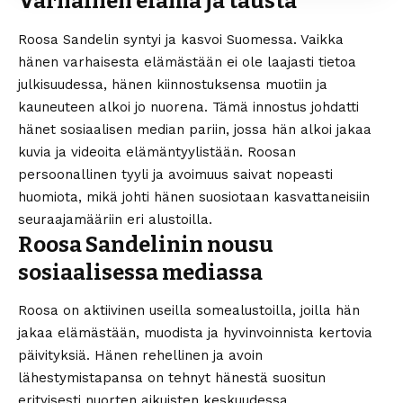
Varhainen elämä ja tausta
Roosa Sandelin syntyi ja kasvoi Suomessa. Vaikka
hänen varhaisesta elämästään ei ole laajasti tietoa
julkisuudessa, hänen kiinnostuksensa muotiin ja
kauneuteen alkoi jo nuorena. Tämä innostus johdatti
hänet sosiaalisen median pariin, jossa hän alkoi jakaa
kuvia ja videoita elämäntyylistään. Roosan
persoonallinen tyyli ja avoimuus saivat nopeasti
huomiota, mikä johti hänen suosiotaan kasvattaneisiin
seuraajamääriin eri alustoilla.
Roosa Sandelinin nousu
sosiaalisessa mediassa
Roosa on aktiivinen useilla somealustoilla, joilla hän
jakaa elämästään, muodista ja hyvinvoinnista kertovia
päivityksiä. Hänen rehellinen ja avoin
lähestymistapansa on tehnyt hänestä suositun
erityisesti nuorten aikuisten keskuudessa.