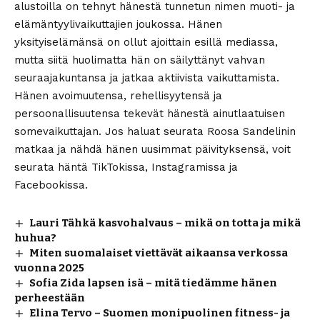
alustoilla on tehnyt hänestä tunnetun nimen muoti- ja
elämäntyylivaikuttajien joukossa. Hänen
yksityiselämänsä on ollut ajoittain esillä mediassa,
mutta siitä huolimatta hän on säilyttänyt vahvan
seuraajakuntansa ja jatkaa aktiivista vaikuttamista.
Hänen avoimuutensa, rehellisyytensä ja
persoonallisuutensa tekevät hänestä ainutlaatuisen
somevaikuttajan. Jos haluat seurata Roosa Sandelinin
matkaa ja nähdä hänen uusimmat päivityksensä, voit
seurata häntä TikTokissa, Instagramissa ja
Facebookissa.
Lauri Tähkä kasvohalvaus – mikä on totta ja mikä
huhua?
Miten suomalaiset viettävät aikaansa verkossa
vuonna 2025
Sofia Zida lapsen isä – mitä tiedämme hänen
perheestään
Elina Tervo – Suomen monipuolinen fitness- ja