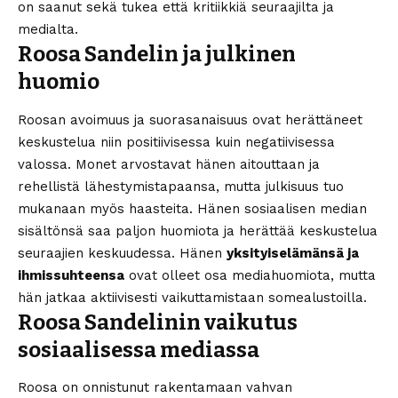
on saanut sekä tukea että kritiikkiä seuraajilta ja
medialta.
Roosa Sandelin ja julkinen
huomio
Roosan avoimuus ja suorasanaisuus ovat herättäneet
keskustelua niin positiivisessa kuin negatiivisessa
valossa. Monet arvostavat hänen aitouttaan ja
rehellistä lähestymistapaansa, mutta julkisuus tuo
mukanaan myös haasteita. Hänen sosiaalisen median
sisältönsä saa paljon huomiota ja herättää keskustelua
seuraajien keskuudessa. Hänen
yksityiselämänsä ja
ihmissuhteensa
ovat olleet osa mediahuomiota, mutta
hän jatkaa aktiivisesti vaikuttamistaan somealustoilla.
Roosa Sandelinin vaikutus
sosiaalisessa mediassa
Roosa on onnistunut rakentamaan vahvan