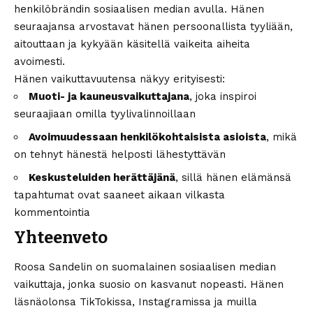
henkilöbrändin sosiaalisen median avulla. Hänen
seuraajansa arvostavat hänen persoonallista tyyliään,
aitouttaan ja kykyään käsitellä vaikeita aiheita
avoimesti.
Hänen vaikuttavuutensa näkyy erityisesti:
Muoti- ja kauneusvaikuttajana
, joka inspiroi
seuraajiaan omilla tyylivalinnoillaan
Avoimuudessaan henkilökohtaisista asioista
, mikä
on tehnyt hänestä helposti lähestyttävän
Keskusteluiden herättäjänä
, sillä hänen elämänsä
tapahtumat ovat saaneet aikaan vilkasta
kommentointia
Yhteenveto
Roosa Sandelin on suomalainen sosiaalisen median
vaikuttaja, jonka suosio on kasvanut nopeasti. Hänen
läsnäolonsa TikTokissa, Instagramissa ja muilla