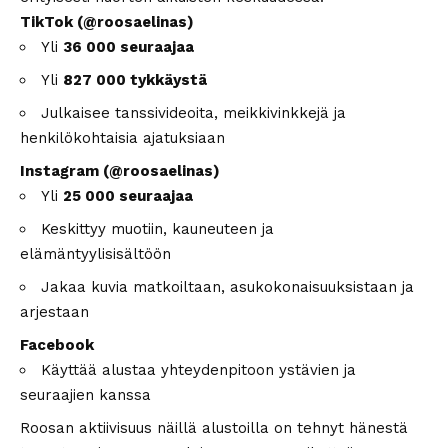
TikTok (@roosaelinas)
Yli
36 000 seuraajaa
Yli
827 000 tykkäystä
Julkaisee tanssivideoita, meikkivinkkejä ja
henkilökohtaisia ajatuksiaan
Instagram (
@roosaelinas
)
Yli
25 000 seuraajaa
Keskittyy muotiin, kauneuteen ja
elämäntyylisisältöön
Jakaa kuvia matkoiltaan, asukokonaisuuksistaan ja
arjestaan
Facebook
Käyttää alustaa yhteydenpitoon ystävien ja
seuraajien kanssa
Roosan aktiivisuus näillä alustoilla on tehnyt hänestä