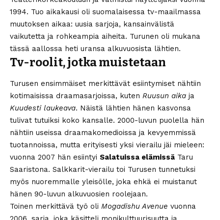
1994. Tuo aikakausi oli suomalaisessa tv-maailmassa
muutoksen aikaa: uusia sarjoja, kansainvälistä
vaikutetta ja rohkeampia aiheita. Turunen oli mukana
tässä aallossa heti uransa alkuvuosista lähtien.
Tv-roolit, jotka muistetaan
Turusen ensimmäiset merkittävät esiintymiset nähtiin
kotimaisissa draamasarjoissa, kuten
Ruusun aika
ja
Kuudesti laukeava
. Näistä lähtien hänen kasvonsa
tulivat tutuiksi koko kansalle. 2000-luvun puolella hän
nähtiin useissa draamakomedioissa ja kevyemmissä
tuotannoissa, mutta erityisesti yksi vierailu jäi mieleen:
vuonna 2007 hän esiintyi
Salatuissa elämissä
Taru
Saaristona. Salkkarit-vierailu toi Turusen tunnetuksi
myös nuoremmalle yleisölle, joka ehkä ei muistanut
hänen 90-luvun alkuvuosien roolejaan.
Toinen merkittävä työ oli
Mogadishu Avenue
vuonna
2006, sarja, joka käsitteli monikulttuurisuutta ja