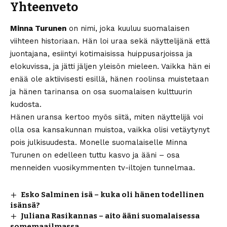
Yhteenveto
Minna Turunen
on nimi, joka kuuluu suomalaisen
viihteen historiaan. Hän loi uraa sekä näyttelijänä että
juontajana, esiintyi kotimaisissa huippusarjoissa ja
elokuvissa, ja jätti jäljen yleisön mieleen. Vaikka hän ei
enää ole aktiivisesti esillä, hänen roolinsa muistetaan
ja hänen tarinansa on osa suomalaisen kulttuurin
kudosta.
Hänen uransa kertoo myös siitä, miten näyttelijä voi
olla osa kansakunnan muistoa, vaikka olisi vetäytynyt
pois julkisuudesta. Monelle suomalaiselle Minna
Turunen on edelleen tuttu kasvo ja ääni – osa
menneiden vuosikymmenten tv-iltojen tunnelmaa.
Esko Salminen isä – kuka oli hänen todellinen
isänsä?
Juliana Rasikannas – aito ääni suomalaisessa
somemaailmassa