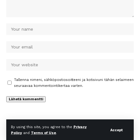
Tallenna nimeni, sähköpostiosoitteeni ja kotisivuni tähän selaimeen
seuraavaa kommentointikertaa varten.
By using this site, you agree to the
Privacy
Accept
Policy
and
Terms of Use
.
© Uutiset Times. All Rights Reserved.