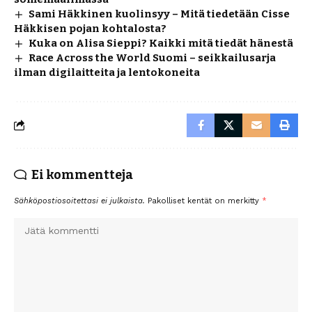
Sami Häkkinen kuolinsyy – Mitä tiedetään Cisse
Häkkisen pojan kohtalosta?
Kuka on Alisa Sieppi? Kaikki mitä tiedät hänestä
Race Across the World Suomi – seikkailusarja
ilman digilaitteita ja lentokoneita
Ei kommentteja
Sähköpostiosoitettasi ei julkaista.
Pakolliset kentät on merkitty
*