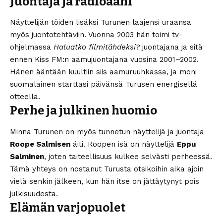
Juontaja ja radioääni
Näyttelijän töiden lisäksi Turunen laajensi uraansa
myös juontotehtäviin. Vuonna 2003 hän toimi tv-
ohjelmassa
Haluatko filmitähdeksi?
juontajana ja sitä
ennen Kiss FM:n aamujuontajana vuosina 2001–2002.
Hänen ääntään kuultiin siis aamuruuhkassa, ja moni
suomalainen starttasi päivänsä Turusen energisellä
otteella.
Perhe ja julkinen huomio
Minna Turunen on myös tunnetun näyttelijä ja juontaja
Roope Salmisen
äiti. Roopen isä on näyttelijä
Eppu
Salminen
, joten taiteellisuus kulkee selvästi perheessä.
Tämä yhteys on nostanut Turusta otsikoihin aika ajoin
vielä senkin jälkeen, kun hän itse on jättäytynyt pois
julkisuudesta.
Elämän varjopuolet