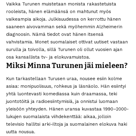
Vaikka Turunen muistetaan monista rakastetuista
rooleista, hänen elämäänsä on mahtunut myös
vaikeampia aikoja. Julkisuudessa on kerrottu hänen
saaneen aivovamman sekä myöhemmin Alzheimerin
diagnoosin. Nämä tiedot ovat hänen itsensä
vahvistamia. Monet suomalaiset ottivat uutiset vastaan
surulla ja toivolla, sillä Turunen oli ollut vuosien ajan
osa kansallista tv- ja elokuvamuistoa.
Miksi Minna Turunen jäi mieleen?
Kun tarkastellaan Turusen uraa, nousee esiin kolme
asiaa: monipuolisuus, rohkeus ja läsnäolo. Hän esiintyi
yhtä luontevasti komediassa kuin draamassa, teki
juontotöitä ja radioesiintymisiä, ja onnistui luomaan
yleisöön yhteyden. Hänen uransa kuvastaa 1990–2000-
lukujen suomalaista viihdekenttää: aikaa, jolloin
televisio hallitsi arki-iltoja ja suomalainen elokuva haki
uutta nousua.