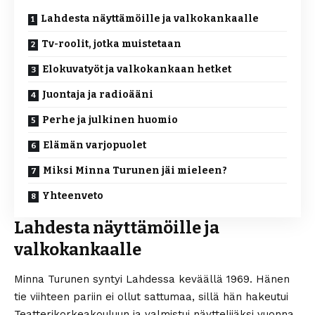
Lahdesta näyttämöille ja valkokankaalle
Tv-roolit, jotka muistetaan
Elokuvatyöt ja valkokankaan hetket
Juontaja ja radioääni
Perhe ja julkinen huomio
Elämän varjopuolet
Miksi Minna Turunen jäi mieleen?
Yhteenveto
Lahdesta näyttämöille ja
valkokankaalle
Minna Turunen syntyi Lahdessa keväällä 1969. Hänen
tie viihteen pariin ei ollut sattumaa, sillä hän hakeutui
Teatterikorkeakouluun ja valmistui näyttelijäksi vuonna