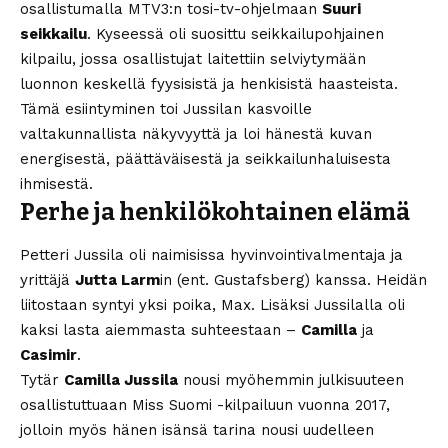
osallistumalla MTV3:n tosi-tv-ohjelmaan
Suuri
seikkailu
. Kyseessä oli suosittu seikkailupohjainen
kilpailu, jossa osallistujat laitettiin selviytymään
luonnon keskellä fyysisistä ja henkisistä haasteista.
Tämä esiintyminen toi Jussilan kasvoille
valtakunnallista näkyvyyttä ja loi hänestä kuvan
energisestä, päättäväisestä ja seikkailunhaluisesta
ihmisestä.
Perhe ja henkilökohtainen elämä
Petteri Jussila oli naimisissa hyvinvointivalmentaja ja
yrittäjä
Jutta Larm
in (ent. Gustafsberg) kanssa. Heidän
liitostaan syntyi yksi poika, Max. Lisäksi Jussilalla oli
kaksi lasta aiemmasta suhteestaan –
Camilla
ja
Casimir
.
Tytär
Camilla Jussila
nousi myöhemmin julkisuuteen
osallistuttuaan Miss Suomi -kilpailuun vuonna 2017,
jolloin myös hänen isänsä tarina nousi uudelleen