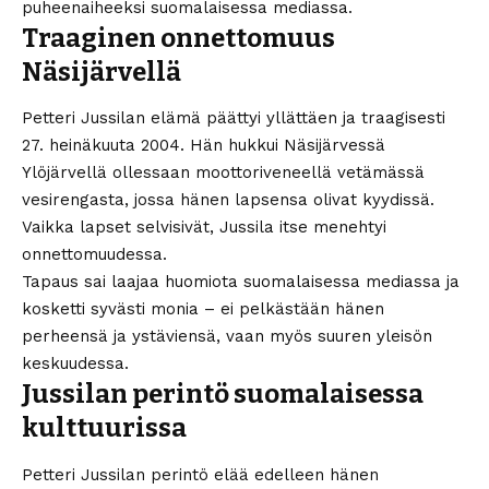
puheenaiheeksi suomalaisessa mediassa.
Traaginen onnettomuus
Näsijärvellä
Petteri Jussilan elämä päättyi yllättäen ja traagisesti
27. heinäkuuta 2004. Hän hukkui Näsijärvessä
Ylöjärvellä ollessaan moottoriveneellä vetämässä
vesirengasta, jossa hänen lapsensa olivat kyydissä.
Vaikka lapset selvisivät, Jussila itse menehtyi
onnettomuudessa.
Tapaus sai laajaa huomiota suomalaisessa mediassa ja
kosketti syvästi monia – ei pelkästään hänen
perheensä ja ystäviensä, vaan myös suuren yleisön
keskuudessa.
Jussilan perintö suomalaisessa
kulttuurissa
Petteri Jussilan perintö elää edelleen hänen