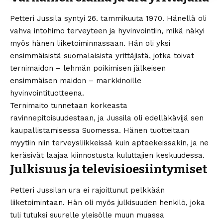
Petteri Jussila syntyi 26. tammikuuta 1970. Hänellä oli
vahva intohimo terveyteen ja hyvinvointiin, mikä näkyi
myös hänen liiketoiminnassaan. Hän oli yksi
ensimmäisistä suomalaisista yrittäjistä, jotka toivat
ternimaidon – lehmän poikimisen jälkeisen
ensimmäisen maidon – markkinoille
hyvinvointituotteena.
Ternimaito tunnetaan korkeasta
ravinnepitoisuudestaan, ja Jussila oli edelläkävijä sen
kaupallistamisessa Suomessa. Hänen tuotteitaan
myytiin niin terveysliikkeissä kuin apteekeissakin, ja ne
keräsivät laajaa kiinnostusta kuluttajien keskuudessa.
Julkisuus ja televisioesiintymiset
Petteri Jussilan ura ei rajoittunut pelkkään
liiketoimintaan. Hän oli myös julkisuuden henkilö, joka
tuli tutuksi suurelle yleisölle muun muassa