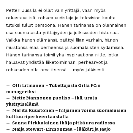
Petteri Jussila ei ollut vain yrittäjä, vaan myös
rakastava isä, rohkea uudistaja ja television kautta
tutuksi tullut persoona. Hänen tarinansa on olennainen
osa suomalaista yrittäjyyden ja julkisuuden historiaa.
Vaikka hänen elämänsä päättyi liian varhain, hänen
muistonsa elää perheensä ja suomalaisten sydämissä.
Hänen tarinansa toimii yhä inspiraationa niille, jotka
haluavat yhdistää liiketoiminnan, perhearvot ja
rohkeuden olla oma itsensä – myös julkisesti.
Olli Litmanen – Tubettajasta Gilla FC:n
manageriksi
Mette Mannonen puoliso – ikä, ura ja
yksityiselämä
Marita Kuustonen – hiljainen voima suomalaisen
kulttuuriperheen taustalla
Sanna Pirkkalainen ikä ja pitkä ura radiossa
Maija Stewart-Linnonmaa – lääkäri ja Jaajo