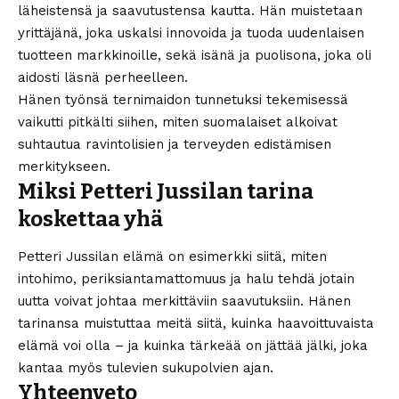
läheistensä ja saavutustensa kautta. Hän muistetaan
yrittäjänä, joka uskalsi innovoida ja tuoda uudenlaisen
tuotteen markkinoille, sekä isänä ja puolisona, joka oli
aidosti läsnä perheelleen.
Hänen työnsä ternimaidon tunnetuksi tekemisessä
vaikutti pitkälti siihen, miten suomalaiset alkoivat
suhtautua ravintolisien ja terveyden edistämisen
merkitykseen.
Miksi Petteri Jussilan tarina
koskettaa yhä
Petteri Jussilan elämä on esimerkki siitä, miten
intohimo, periksiantamattomuus ja halu tehdä jotain
uutta voivat johtaa merkittäviin saavutuksiin. Hänen
tarinansa muistuttaa meitä siitä, kuinka haavoittuvaista
elämä voi olla – ja kuinka tärkeää on jättää jälki, joka
kantaa myös tulevien sukupolvien ajan.
Yhteenveto