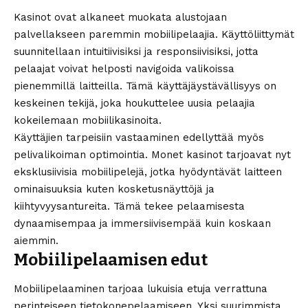
Kasinot ovat alkaneet muokata alustojaan
palvellakseen paremmin mobiilipelaajia. Käyttöliittymät
suunnitellaan intuitiivisiksi ja responsiivisiksi, jotta
pelaajat voivat helposti navigoida valikoissa
pienemmillä laitteilla. Tämä käyttäjäystävällisyys on
keskeinen tekijä, joka houkuttelee uusia pelaajia
kokeilemaan mobiilikasinoita.
Käyttäjien tarpeisiin vastaaminen edellyttää myös
pelivalikoiman optimointia. Monet kasinot tarjoavat nyt
eksklusiivisia mobiilipelejä, jotka hyödyntävät laitteen
ominaisuuksia kuten kosketusnäyttöjä ja
kiihtyvyysantureita. Tämä tekee pelaamisesta
dynaamisempaa ja immersiivisempää kuin koskaan
aiemmin.
Mobiilipelaamisen edut
Mobiilipelaaminen tarjoaa lukuisia etuja verrattuna
perinteiseen tietokonepelaamiseen. Yksi suurimmista