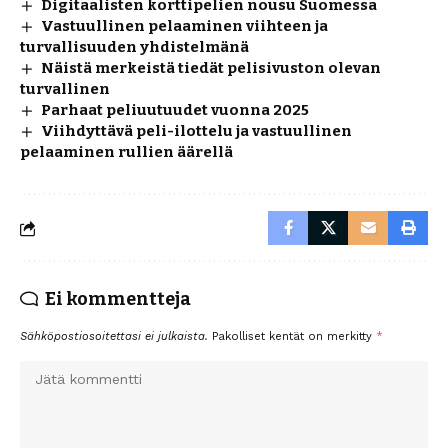
Digitaalisten korttipelien nousu Suomessa
Vastuullinen pelaaminen viihteen ja
turvallisuuden yhdistelmänä
Näistä merkeistä tiedät pelisivuston olevan
turvallinen
Parhaat peliuutuudet vuonna 2025
Viihdyttävä peli-ilottelu ja vastuullinen
pelaaminen rullien äärellä
Ei kommentteja
Sähköpostiosoitettasi ei julkaista.
Pakolliset kentät on merkitty
*