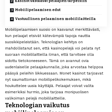
Kasinot vastaavat pelaajien tarpeisiin
Mobiilipelaamisen edut
Vastuullinen pelaaminen mobiililaitteilla
Mobiilipelaamisen suosio on kasvanut merkittävästi,
kun pelaajat etsivät kätevämpiä tapoja nauttia
suosikkipeleistään. Teknologian kehitys on
mahdollistanut sen, että kasinopelejä voi pelata nyt
suoraan mobiililaitteilla ilman, että tarvitsee olla
sidottu tietokoneeseen. Tämä on avannut ovia
uudenlaiselle pelaajakunnalle, joka arvostaa helppoa
pääsyä peleihin liikkuessaan. Monet kasinot tarjoavat
nyt saumattoman mobiilipelikokemuksen, mikä
houkuttelee uusia käyttäjiä. Pelaajat voivat valita
esimerkiksi
hurmio
, joka tarjoaa monipuolisen
valikoiman pelejä mobiililaitteille.
Teknologian vaikutus