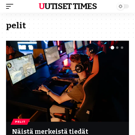
UUTISET TIMES
pelit
PELIT
Näistä merkeistä tiedät