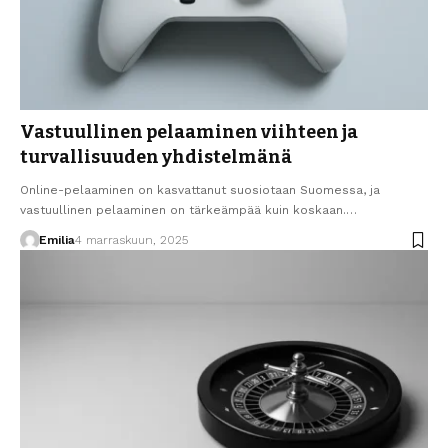
Vastuullinen pelaaminen viihteen ja
turvallisuuden yhdistelmänä
Online-pelaaminen on kasvattanut suosiotaan Suomessa, ja
vastuullinen pelaaminen on tärkeämpää kuin koskaan.…
Emilia
4 marraskuun, 2025