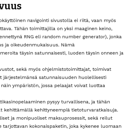
avuus
käyttöinen navigointi sivustolla ei riitä, vaan myös
tava. Tähän toimittajilla on yksi maaginen keino,
yhennettynä RNG eli random number generator), jonka
uus ja oikeudenmukaisuus. Nämä
meroita täysin satunnaisesti, luoden täysin onneen ja
ivustot, sekä myös ohjelmistotoimittajat, toimivat
avat järjestelmänsä satunnaisuuden huolellisesti
äin ympäristön, jossa pelaajat voivat luottaa
ttikasinopelaaminen pysyy turvallisena, ja tähän
t kehittämällä kehittyneempiä tietoturvaratkaisuja.
et ja monipuoliset maksuprosessit, sekä reilut
le tarjottavan kokonaispaketin, joka kykenee luomaan