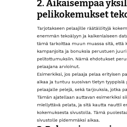
2. Aikaisempaa yks
pelikokemukset teko
Tarjotakseen pelaajille räätälöityjä kok
enemmän tekoälyyn ja kaikenlaiseen data
tämä tarkoittaa muun muassa sitä, että k
kampanjoita ja bonuksia perustuen juuri s
pelitottumuksiin. Nämä ehdotukset perust
pelaajana arvioinut.
Esimerkiksi, jos pelaaja pelaa erityisen pa
aikaa ja tuntuu suosivan tietyn tyyppisiä
pelaajalle pelejä, sekä tarjouksia, jotka
Tämän ajatellaan auttavan esimerkiksi siinä
miellyttävä pelata, ja sitä kautta naut
kokemuksesta sivustolla. Tämä puolestaa
sivustolle pidemmäksi aikaa.