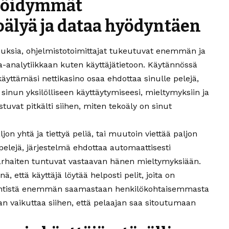
ilöidymmät
älyä ja dataa hyödyntäen
emuksia, ohjelmistotoimittajat tukeutuvat enemmän ja
-analytiikkaan kuten käyttäjätietoon. Käytännössä
äyttämäsi nettikasino osaa ehdottaa sinulle pelejä,
inun yksilölliseen käyttäytymiseesi, mieltymyksiin ja
uvat pitkälti siihen, miten tekoäly on sinut
ljon yhtä ja tiettyä peliä, tai muutoin viettää paljon
 pelejä, järjestelmä ehdottaa automaattisesti
 parhaiten tuntuvat vastaavan hänen mieltymyksiään.
, että käyttäjä löytää helposti pelit, joita on
tii entistä enemmän saamastaan henkilökohtaisemmasta
n vaikuttaa siihen, että pelaajan saa sitoutumaan