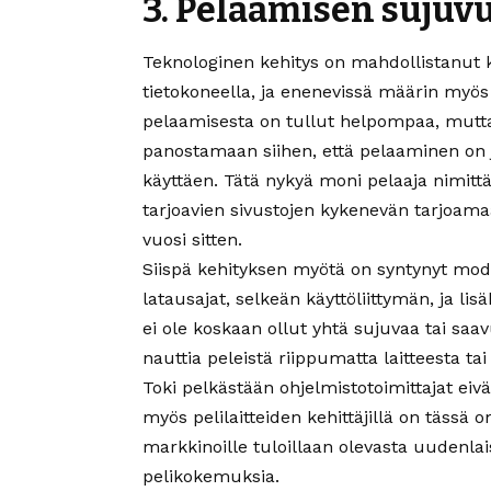
3. Pelaamisen sujuvu
Teknologinen kehitys on mahdollistanut 
tietokoneella, ja enenevissä määrin myös 
pelaamisesta on tullut helpompaa, mutta
panostamaan siihen, että pelaaminen on j
käyttäen. Tätä nykyä moni pelaaja nimittä
tarjoavien sivustojen kykenevän tarjoa
vuosi sitten.
Siispä kehityksen myötä on syntynyt mod
latausajat, selkeän käyttöliittymän, ja l
ei ole koskaan ollut yhtä sujuvaa tai saa
nauttia peleistä riippumatta laitteesta tai
Toki pelkästään ohjelmistotoimittajat ei
myös pelilaitteiden kehittäjillä on tässä 
markkinoille tuloillaan olevasta uudenla
pelikokemuksia.