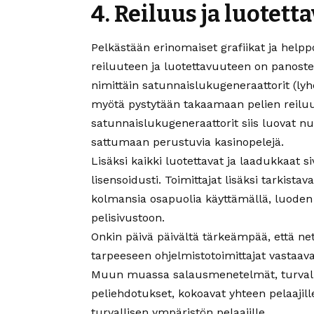
4. Reiluus ja luotett
Pelkästään erinomaiset grafiikat ja helppo
reiluuteen ja luotettavuuteen on panostet
nimittäin satunnaislukugeneraattorit (l
myötä pystytään takaamaan pelien reil
satunnaislukugeneraattorit siis luovat nu
sattumaan perustuvia kasinopelejä.
Lisäksi kaikki luotettavat ja laadukkaat s
lisensoidusti. Toimittajat lisäksi tarkist
kolmansia osapuolia käyttämällä, luoden n
pelisivustoon.
Onkin päivä päivältä tärkeämpää, että ne
tarpeeseen ohjelmistotoimittajat vastaava
Muun muassa salausmenetelmät, turvallis
peliehdotukset, kokoavat yhteen pelaajil
turvallisen ympäristön pelaajille.