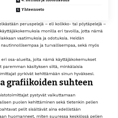
4. Reiluus ja luotettavuus
Yhteenveto
elkästään peruspelejä – eli kolikko- tai pöytäpelejä –
käyttäjäkokemuksia monilla eri tavoilla, jotta nämä
siakkaan vaatimuksia ja odotuksia. Heidän
i nautinnollisempaa ja turvallisempaa, sekä myös
eri osa-alueita, joita nämä käyttäjäkokemukset
at paremman käsityksen siitä, minkälaisia
imittajat pyrkivät kehittämään sinun hyväksesi.
 ja grafiikoiden suhteen
mistotoimittajat pystyvät vaikuttamaan
lisen puolen kehittäminen sekä tietenkin pelien
ahtavat pelit sisältävät aina edellistään
rmaan huomanneet, miten suuressa keskiössä pelien