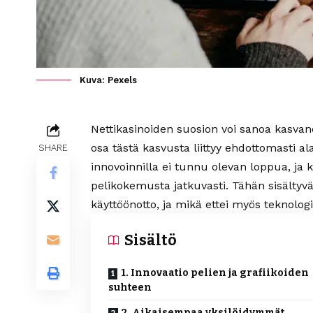
Kuva: Pexels
Nettikasinoiden suosion voi sanoa kasvan
osa tästä kasvusta liittyy ehdottomasti alat
SHARE
innovoinnilla ei tunnu olevan loppua, ja 
pelikokemusta jatkuvasti. Tähän sisälty
käyttöönotto, ja mikä ettei myös teknolog
Sisältö
1. Innovaatio pelien ja grafiikoiden
suhteen
2. Aikaisempaa yksilöidymmät