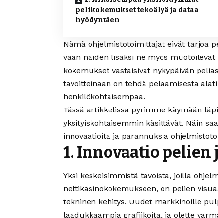
pelikokemukset tekoälyä ja dataa
hyödyntäen
Nämä ohjelmistotoimittajat eivät tarjoa p
vaan näiden lisäksi ne myös muotoilevat 
kokemukset vastaisivat nykypäivän pelia
tavoitteinaan on tehdä pelaamisesta alat
henkilökohtaisempaa.
Tässä artikkelissa pyrimme käymään läpi 
yksityiskohtaisemmin käsittävät. Näin sa
innovaatioita ja parannuksia ohjelmistoto
1. Innovaatio pelien
Yksi keskeisimmistä tavoista, joilla ohjel
nettikasinokokemukseen, on pelien visuaa
tekninen kehitys. Uudet markkinoille pulp
laadukkaampia grafiikoita, ja olette va