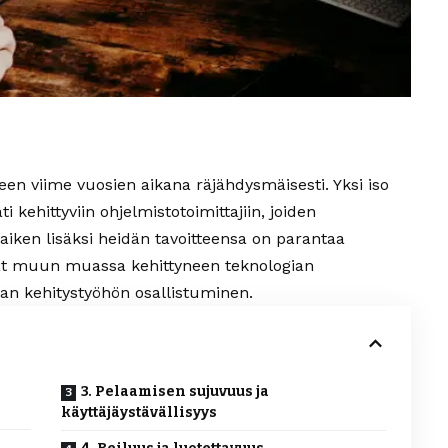
een viime vuosien aikana räjähdysmäisesti. Yksi iso
i kehittyviin ohjelmistotoimittajiin, joiden
kaiken lisäksi heidän tavoitteensa on parantaa
vät muun muassa kehittyneen teknologian
ian kehitystyöhön osallistuminen.
3. Pelaamisen sujuvuus ja
käyttäjäystävällisyys