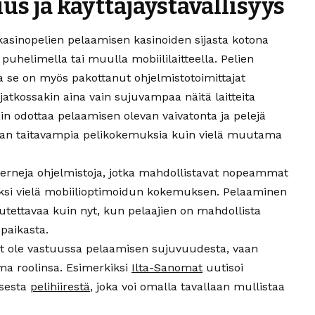
us ja käyttäjäystävällisyys
kasinopelien pelaamisen kasinoiden sijasta kotona
puhelimella tai muulla mobiililaitteella. Pelien
 se on myös pakottanut ohjelmistotoimittajat
atkossakin aina vain sujuvampaa näitä laitteita
in odottaa pelaamisen olevan vaivatonta ja pelejä
maan taitavampia pelikokemuksia kuin vielä muutama
erneja ohjelmistoja, jotka mahdollistavat nopeammat
isäksi vielä mobiilioptimoidun kokemuksen. Pelaaminen
vutettavaa kuin nyt, kun pelaajien on mahdollista
 paikasta.
vät ole vastuussa pelaamisen sujuvuudesta, vaan
oma roolinsa. Esimerkiksi
Ilta-Sanomat
uutisoi
isesta
pelihiirestä
, joka voi omalla tavallaan mullistaa