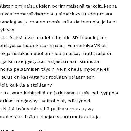
sualisten ominaisuuksien perimmäisenä tarkoituksena
a, myös immersiivisempiä. Esimerkiksi uudemmista
eknologiaa ja monen monia erilaisia teemoja, joita et
ytäväsi.
llä lisäksi aivan uudelle tasolle 3D-teknologian
 kehittyessä laadukkaammaksi. Esimerkiksi VR eli
tekijä nettikasinopelien maailmassa, mutta siitä on
 ja kun se pystytään valjastamaan kunnolla
noilla pelaamisen täysin. VR:n ohella myös AR eli
lisuus on kasvattanut rooliaan pelaamisen
jä kaikilla aisteillaan?
riitä, vaan kehitteillä on jatkuvasti uusia pelityyppejä
rkiksi megaways-voittolinjat, edistyneet
. Näitä hyödyntämällä pelikokemus pysyy
uolestaan lisää pelaajan sitoutuneisuutta ja