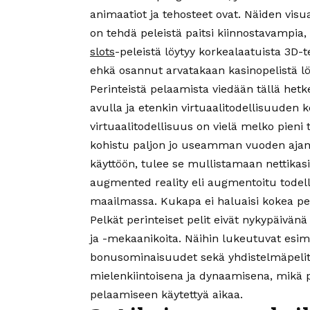
animaatiot ja tehosteet ovat. Näiden vi
on tehdä peleistä paitsi kiinnostavampi
slots
-peleistä löytyy korkealaatuista 3D-t
ehkä osannut arvatakaan kasinopelistä lö
Perinteistä pelaamista viedään tällä hetke
avulla ja etenkin virtuaalitodellisuuden
virtuaalitodellisuus on vielä melko pieni 
kohistu paljon jo useamman vuoden ajan,
käyttöön, tulee se mullistamaan nettikasi
augmented reality eli augmentoitu todel
maailmassa. Kukapa ei haluaisi kokea pele
Pelkät perinteiset pelit eivät nykypäivänä 
ja -mekaanikoita. Näihin lukeutuvat esime
bonusominaisuudet sekä yhdistelmäpelit
mielenkiintoisena ja dynaamisena, mikä p
pelaamiseen käytettyä aikaa.