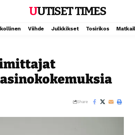
UUTISET TIMES
ikollinen
Viihde
Julkkikset
Tosirikos
Matkai
imittajat
kasinokokemuksia
Share