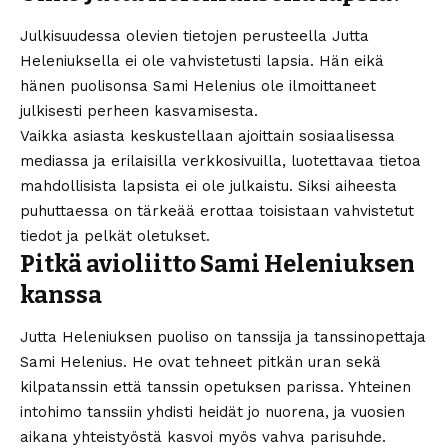
Julkisuudessa olevien tietojen perusteella Jutta
Heleniuksella ei ole vahvistetusti lapsia. Hän eikä
hänen puolisonsa Sami Helenius ole ilmoittaneet
julkisesti perheen kasvamisesta.
Vaikka asiasta keskustellaan ajoittain sosiaalisessa
mediassa ja erilaisilla verkkosivuilla, luotettavaa tietoa
mahdollisista lapsista ei ole julkaistu. Siksi aiheesta
puhuttaessa on tärkeää erottaa toisistaan vahvistetut
tiedot ja pelkät oletukset.
Pitkä avioliitto Sami Heleniuksen
kanssa
Jutta Heleniuksen puoliso on tanssija ja tanssinopettaja
Sami Helenius. He ovat tehneet pitkän uran sekä
kilpatanssin että tanssin opetuksen parissa. Yhteinen
intohimo tanssiin yhdisti heidät jo nuorena, ja vuosien
aikana yhteistyöstä kasvoi myös vahva parisuhde.