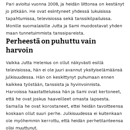
Pari avioitui vuonna 2008, ja heidän liittonsa on kestänyt
jo pitkään. He ovat esiintyneet yhdessä lukuisissa
tapahtumissa, televisiossa sekä tanssikilpailuissa.
Monille suomalaisille Jutta ja Sami muodostavat yhden
maan tunnetuimmista tanssipareista.
Perheestä on puhuttu vain
harvoin
Vaikka Jutta Helenius on ollut näkyvästi esillä
televisiossa, hän ei ole juuri avannut yksityiselämäänsä
julkisuudessa. Hän on keskittynyt puhumaan ennen
kaikkea työstään, tanssista ja hyvinvoinnista.
Harvoissa haastatteluissa hän ja Sami ovat kertoneet,
että he ovat joskus haaveilleet omasta lapsesta.
Samalla he ovat korostaneet, ettei heidän tavoitteensa
koskaan ollut suuri perhe. Julkisuudessa ei kuitenkaan
ole myöhemmin kerrottu, että heidän perhetilanteensa
olisi muuttunut.