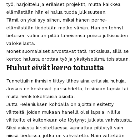
työ, harjoittelu ja erilaiset projektit, mutta kaikkea
elämästään hän ei halua tuoda julkisuuteen.
Tämä on yksi syy siihen, miksi hänen perhe-
elämästään tiedetään melko vähän. Hän on tehnyt
tietoisen valinnan pitää läheisensä poissa julkisuuden
valokeilasta.
Monet suomalaiset arvostavat tätä ratkaisua, sillä se
kertoo halusta erottaa työ ja yksityiselämä toisistaan.
Huhut eivät kerro totuutta
Tunnettuihin ihmisiin liittyy lähes aina erilaisia huhuja.
Joskus ne koskevat parisuhdetta, toisinaan lapsia tai
muita henkilökohtaisia asioita.
Jutta Heleniuksen kohdalla on ajoittain esitetty
väitteitä, joiden mukaan hänellä olisi lapsia. Näille
väitteille ei kuitenkaan ole löytynyt julkista vahvistusta.
Siksi asiasta kirjoitettaessa kannattaa pitäytyä vain
niissä tiedoissa, jotka on vahvistettu. Näin vältetään