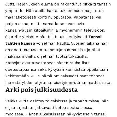
Jutta Heleniuksen elämä on rakentunut pitkälti tanssin
ympärille. Hän aloitti harrastuksen nuorena ja eteni
määrätietoisesti kohti huipputasoa. Kilpatanssi vei
paljon aikaa, mutta samalla se avasi ovia
kansainvälisiin kilpailuihin ja myöhemmin televisioon.
Suurelle yleisölle hän tuli tutuksi erityisesti
Tanssii
tähtien kanssa
-ohjelman kautta. Vuosien aikana hän
on opettanut useita tunnettuja suomalaisia ja ollut
mukana monilla ohjelman tuotantokausilla.
Katsojat ovat arvostaneet hänen rauhallista
opetustapaansa sekä kykyään kannustaa oppilaitaan
kehittymään. Juuri nämä ominaisuudet ovat tehneet
hänestä yhden ohjelman pidetyimmistä ammattilaisista.
Arki pois julkisuudesta
Vaikka Jutta esiintyy televisiossa ja tapahtumissa, hän
ei jaa arjestaan jatkuvasti tietoa sosiaalisessa
mediassa. Hänen julkaisuissaan näkyvät usein tanssi,