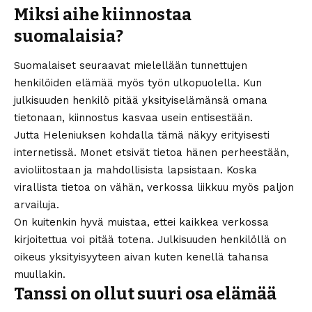
Miksi aihe kiinnostaa
suomalaisia?
Suomalaiset seuraavat mielellään tunnettujen
henkilöiden elämää myös työn ulkopuolella. Kun
julkisuuden henkilö pitää yksityiselämänsä omana
tietonaan, kiinnostus kasvaa usein entisestään.
Jutta Heleniuksen kohdalla tämä näkyy erityisesti
internetissä. Monet etsivät tietoa hänen perheestään,
avioliitostaan ja mahdollisista lapsistaan. Koska
virallista tietoa on vähän, verkossa liikkuu myös paljon
arvailuja.
On kuitenkin hyvä muistaa, ettei kaikkea verkossa
kirjoitettua voi pitää totena. Julkisuuden henkilöllä on
oikeus yksityisyyteen aivan kuten kenellä tahansa
muullakin.
Tanssi on ollut suuri osa elämää