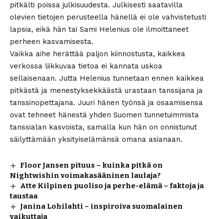
pitkälti poissa julkisuudesta. Julkisesti saatavilla
olevien tietojen perusteella hänellä ei ole vahvistetusti
lapsia, eikä hän tai Sami Helenius ole ilmoittaneet
perheen kasvamisesta.
Vaikka aihe herättää paljon kiinnostusta, kaikkea
verkossa liikkuvaa tietoa ei kannata uskoa
sellaisenaan. Jutta Helenius tunnetaan ennen kaikkea
pitkästä ja menestyksekkäästä urastaan tanssijana ja
tanssinopettajana. Juuri hänen työnsä ja osaamisensa
ovat tehneet hänestä yhden Suomen tunnetuimmista
tanssialan kasvoista, samalla kun hän on onnistunut
säilyttämään yksityiselämänsä omana asianaan.
Floor Jansen pituus – kuinka pitkä on
Nightwishin voimakasääninen laulaja?
Atte Kilpinen puoliso ja perhe-elämä – faktoja ja
taustaa
Janina Lohilahti – inspiroiva suomalainen
vaikuttaja