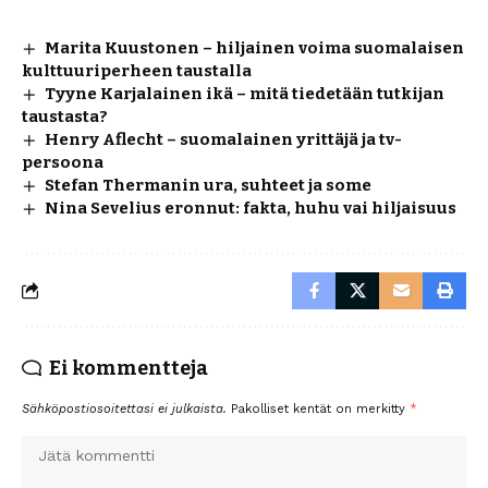
Marita Kuustonen – hiljainen voima suomalaisen
kulttuuriperheen taustalla
Tyyne Karjalainen ikä – mitä tiedetään tutkijan
taustasta?
Henry Aflecht – suomalainen yrittäjä ja tv-
persoona
Stefan Thermanin ura, suhteet ja some
Nina Sevelius eronnut: fakta, huhu vai hiljaisuus
Ei kommentteja
Sähköpostiosoitettasi ei julkaista.
Pakolliset kentät on merkitty
*