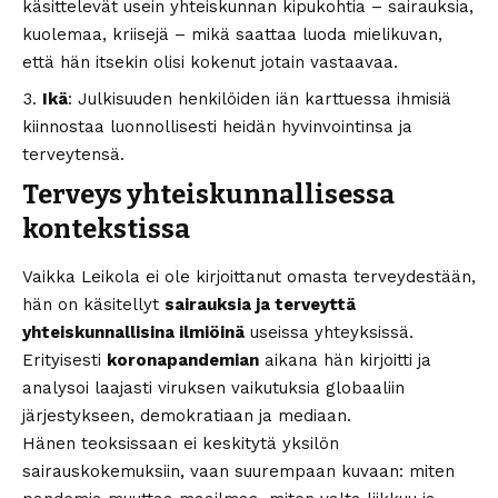
käsittelevät usein yhteiskunnan kipukohtia – sairauksia,
kuolemaa, kriisejä – mikä saattaa luoda mielikuvan,
että hän itsekin olisi kokenut jotain vastaavaa.
Ikä
: Julkisuuden henkilöiden iän karttuessa ihmisiä
kiinnostaa luonnollisesti heidän hyvinvointinsa ja
terveytensä.
Terveys yhteiskunnallisessa
kontekstissa
Vaikka Leikola ei ole kirjoittanut omasta terveydestään,
hän on käsitellyt
sairauksia ja terveyttä
yhteiskunnallisina ilmiöinä
useissa yhteyksissä.
Erityisesti
koronapandemian
aikana hän kirjoitti ja
analysoi laajasti viruksen vaikutuksia globaaliin
järjestykseen, demokratiaan ja mediaan.
Hänen teoksissaan ei keskitytä yksilön
sairauskokemuksiin, vaan suurempaan kuvaan: miten