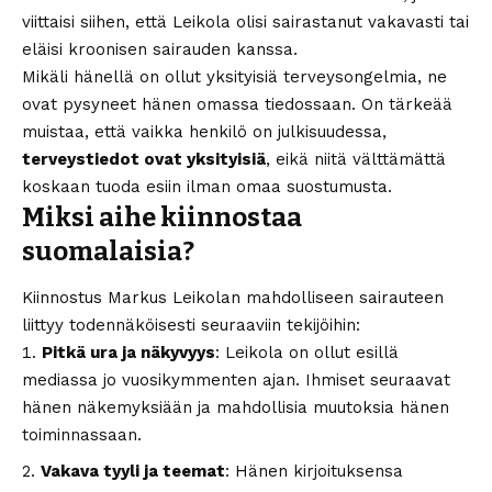
viittaisi siihen, että Leikola olisi sairastanut vakavasti tai
eläisi kroonisen sairauden kanssa.
Mikäli hänellä on ollut yksityisiä terveysongelmia, ne
ovat pysyneet hänen omassa tiedossaan. On tärkeää
muistaa, että vaikka henkilö on julkisuudessa,
terveystiedot ovat yksityisiä
, eikä niitä välttämättä
koskaan tuoda esiin ilman omaa suostumusta.
Miksi aihe kiinnostaa
suomalaisia?
Kiinnostus Markus Leikolan mahdolliseen sairauteen
liittyy todennäköisesti seuraaviin tekijöihin:
Pitkä ura ja näkyvyys
: Leikola on ollut esillä
mediassa jo vuosikymmenten ajan. Ihmiset seuraavat
hänen näkemyksiään ja mahdollisia muutoksia hänen
toiminnassaan.
Vakava tyyli ja teemat
: Hänen kirjoituksensa