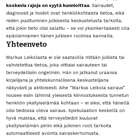
koskevia rajoja on syytä kunnioittaa
. Sairaudet,
diagnoosit ja hoidot ovat henkilökohtaista tietoa, eikä
niiden puuttuminen julkisesta keskustelusta tarkoita,
että jokin tieto olisi salattu – se voi yksinkertaisesti olla
epäolennainen hänen julkisen roolinsa kannalta.
Yhteenveto
Markus Leikolasta ei ole saatavilla mitään julkista tai
vahvistettua tietoa, joka viittaisi sairauteen tai
terveydellisiin ongelmiin. Hän on jatkanut uraansa
kirjailijana ja yhteiskunnallisena keskustelijana
näkyvästi ja aktiivisesti. Aihe ”Markus Leikola sairaus”
nousee esiin lähinnä yleisestä kiinnostuksesta tunnetun
henkilön yksityiselämää kohtaan – ei siksi, että hänellä
olisi tiedossa oleva sairaus. Spekulaation keskellä on
hyvä muistaa, että terveystiedot kuuluvat
yksityiselämän piiriin eikä julkinen rooli tarkoita
automaattisesti avointa sairaskertomusta.