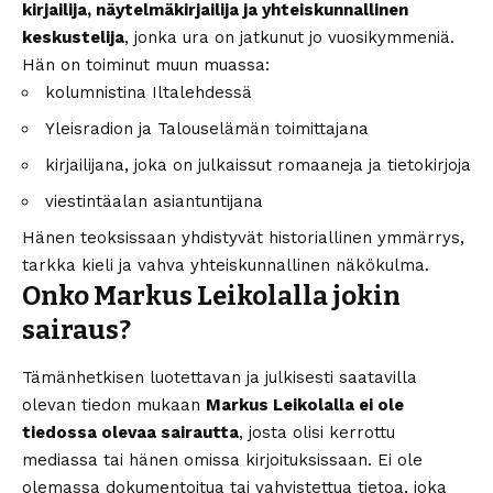
kirjailija, näytelmäkirjailija ja yhteiskunnallinen
keskustelija
, jonka ura on jatkunut jo vuosikymmeniä.
Hän on toiminut muun muassa:
kolumnistina Iltalehdessä
Yleisradion ja Talouselämän toimittajana
kirjailijana, joka on julkaissut romaaneja ja tietokirjoja
viestintäalan asiantuntijana
Hänen teoksissaan yhdistyvät historiallinen ymmärrys,
tarkka kieli ja vahva yhteiskunnallinen näkökulma.
Onko Markus Leikolalla jokin
sairaus?
Tämänhetkisen luotettavan ja julkisesti saatavilla
olevan tiedon mukaan
Markus Leikolalla ei ole
tiedossa olevaa sairautta
, josta olisi kerrottu
mediassa tai hänen omissa kirjoituksissaan. Ei ole
olemassa dokumentoitua tai vahvistettua tietoa, joka