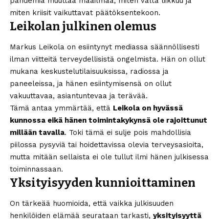
pandemia muuttaa maailmaa, miten valta liikkuu ja
miten kriisit vaikuttavat päätöksentekoon.
Leikolan julkinen olemus
Markus Leikola on esiintynyt mediassa säännöllisesti
ilman viitteitä terveydellisistä ongelmista. Hän on ollut
mukana keskustelutilaisuuksissa, radiossa ja
paneeleissa, ja hänen esiintymisensä on ollut
vakuuttavaa, asiantuntevaa ja terävää.
Tämä antaa ymmärtää, että
Leikola on hyvässä
kunnossa eikä hänen toimintakykynsä ole rajoittunut
millään tavalla
. Toki tämä ei sulje pois mahdollisia
piilossa pysyviä tai hoidettavissa olevia terveysasioita,
mutta mitään sellaista ei ole tullut ilmi hänen julkisessa
toiminnassaan.
Yksityisyyden kunnioittaminen
On tärkeää huomioida, että vaikka julkisuuden
henkilöiden elämää seurataan tarkasti,
yksityisyyttä