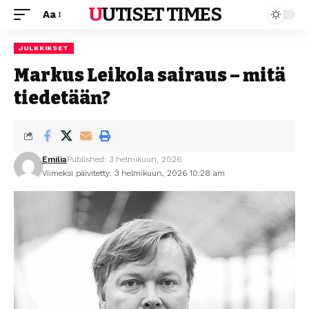
UUTISET TIMES
Aa
JULKKIKSET
Markus Leikola sairaus – mitä
tiedetään?
Emilia
Published: 3 helmikuun, 2026
Viimeksi päivitetty: 3 helmikuun, 2026 10:28 am