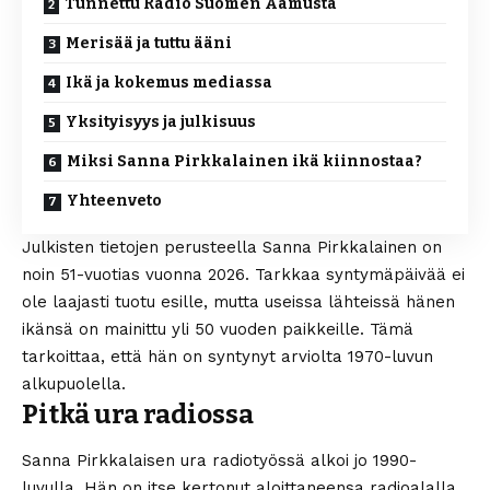
Tunnettu Radio Suomen Aamusta
Merisää ja tuttu ääni
Ikä ja kokemus mediassa
Yksityisyys ja julkisuus
Miksi Sanna Pirkkalainen ikä kiinnostaa?
Yhteenveto
Julkisten tietojen perusteella Sanna Pirkkalainen on
noin 51-vuotias vuonna 2026. Tarkkaa syntymäpäivää ei
ole laajasti tuotu esille, mutta useissa lähteissä hänen
ikänsä on mainittu yli 50 vuoden paikkeille. Tämä
tarkoittaa, että hän on syntynyt arviolta 1970-luvun
alkupuolella.
Pitkä ura radiossa
Sanna Pirkkalaisen ura radiotyössä alkoi jo 1990-
luvulla. Hän on itse kertonut aloittaneensa radioalalla