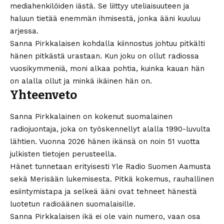
mediahenkilöiden iästä. Se liittyy uteliaisuuteen ja
haluun tietää enemmän ihmisestä, jonka ääni kuuluu
arjessa.
Sanna Pirkkalaisen kohdalla kiinnostus johtuu pitkälti
hänen pitkästä urastaan. Kun joku on ollut radiossa
vuosikymmeniä, moni alkaa pohtia, kuinka kauan hän
on alalla ollut ja minkä ikäinen hän on.
Yhteenveto
Sanna Pirkkalainen on kokenut suomalainen
radiojuontaja, joka on työskennellyt alalla 1990-luvulta
lähtien. Vuonna 2026 hänen ikänsä on noin 51 vuotta
julkisten tietojen perusteella.
Hänet tunnetaan erityisesti Yle Radio Suomen Aamusta
sekä Merisään lukemisesta. Pitkä kokemus, rauhallinen
esiintymistapa ja selkeä ääni ovat tehneet hänestä
luotetun radioäänen suomalaisille.
Sanna Pirkkalaisen ikä ei ole vain numero, vaan osa