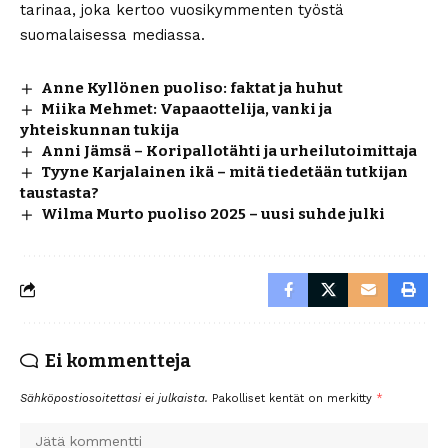
tarinaa, joka kertoo vuosikymmenten työstä
suomalaisessa mediassa.
Anne Kyllönen puoliso: faktat ja huhut
Miika Mehmet: Vapaaottelija, vanki ja
yhteiskunnan tukija
Anni Jämsä – Koripallotähti ja urheilutoimittaja
Tyyne Karjalainen ikä – mitä tiedetään tutkijan
taustasta?
Wilma Murto puoliso 2025 – uusi suhde julki
Ei kommentteja
Sähköpostiosoitettasi ei julkaista.
Pakolliset kentät on merkitty
*