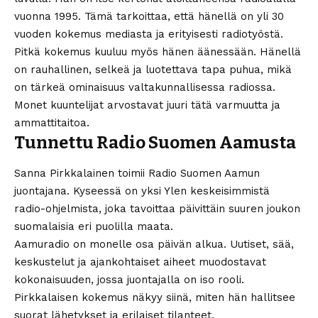
vuonna 1995. Tämä tarkoittaa, että hänellä on yli 30
vuoden kokemus mediasta ja erityisesti radiotyöstä.
Pitkä kokemus kuuluu myös hänen äänessään. Hänellä
on rauhallinen, selkeä ja luotettava tapa puhua, mikä
on tärkeä ominaisuus valtakunnallisessa radiossa.
Monet kuuntelijat arvostavat juuri tätä varmuutta ja
ammattitaitoa.
Tunnettu Radio Suomen Aamusta
Sanna Pirkkalainen toimii Radio Suomen Aamun
juontajana. Kyseessä on yksi Ylen keskeisimmistä
radio-ohjelmista, joka tavoittaa päivittäin suuren joukon
suomalaisia eri puolilla maata.
Aamuradio on monelle osa päivän alkua. Uutiset, sää,
keskustelut ja ajankohtaiset aiheet muodostavat
kokonaisuuden, jossa juontajalla on iso rooli.
Pirkkalaisen kokemus näkyy siinä, miten hän hallitsee
suorat lähetykset ja erilaiset tilanteet.