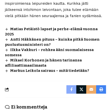
inspiroimiensa leipureiden kautta. Kurikka jätti
jälkeensä intohimon leivontaan, joka tulee elämään
vielä pitkään hänen seuraajiensa ja fanien sydämissä.
Matias Petäistö lapset ja perhe-elämä vuonna
2025
Antti Häkkänen pituus – kuinka pitkä Suomen
puolustusministeri on?
Ilkka Vakkuri – rohkea ääni suomalaisessa
somessa
Mikael Korhonen ja hänen tarinansa
affiliaattimaailmasta
Markus Leikola sairaus – mitä tiedetään?
Ei kommentteja