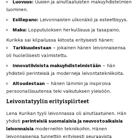
Luovuus:
Uusien ja ainutlaatuisten makuyhdistelmien
luominen.
Esillepano:
Leivonnaisten ulkonäkö ja esteettisyys.
Maku:
Lopputuloksen herkullisuus ja tasapaino.
Kurikka sai kilpailussa kiitosta erityisesti hänen:
Tarkkuudestaan
– jokainen hänen leivonnaisensa
oli huolellisesti valmistettu.
Innovatiivisista makuyhdistelmistään
– hän
yhdisteli perinteisiä ja moderneja leivontatekniikoita.
Aitoudestaan
– hänen lämmin ja inspiroiva
persoonallisuutensa teki vaikutuksen yleisöön.
Leivontatyylin erityispiirteet
Lena Kurikan tyyli leivonnassa oli ainutlaatuinen. Hän
yhdisti
perinteisiä suomalaisia ja neuvostoaikaisia
leivonnaisia
moderneihin tekniikoihin. Hänen
leivonnaisensa tunnettiin erityisesti seuraavista