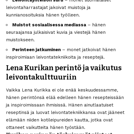
Leivontayhteisön suru
– monet suomalaiset
leivontaharrastajat jakoivat muistoja ja
kunnianosoituksia hänen työlleen.
Muistot sosiaalisessa mediassa
– hänen
seuraajansa julkaisivat kuvia ja viestejä hänen
muistokseen.
Perinteen jatkuminen
– monet jatkoivat hänen
inspiroimiaan leivontatekniikoita ja reseptejä.
Lena Kurikan perintö ja vaikutus
leivontakulttuuriin
Vaikka Lena Kurikka ei ole enää keskuudessamme,
hänen perintönsä elää edelleen hänen resepteissään
ja inspiroimissaan ihmisissä. Hänen ainutlaatuiset
reseptinsä ja luovat leivontatekniikkansa ovat jääneet
elämään niiden kotileipureiden kautta, jotka ovat
ottaneet vaikutteita hänen työstään.