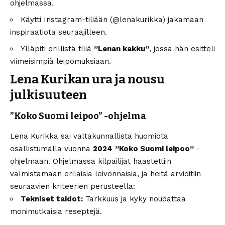
ohjelmassa.
Käytti Instagram-tiliään (@lenakurikka) jakamaan
inspiraatiota seuraajilleen.
Ylläpiti erillistä tiliä
”Lenan kakku”
, jossa hän esitteli
viimeisimpiä leipomuksiaan.
Lena Kurikan ura ja nousu
julkisuuteen
”Koko Suomi leipoo” -ohjelma
Lena Kurikka sai valtakunnallista huomiota
osallistumalla vuonna
2024
”Koko Suomi leipoo”
-
ohjelmaan. Ohjelmassa kilpailijat haastettiin
valmistamaan erilaisia leivonnaisia, ja heitä arvioitiin
seuraavien kriteerien perusteella:
Tekniset taidot:
Tarkkuus ja kyky noudattaa
monimutkaisia reseptejä.