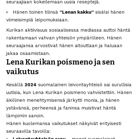
seuraajiaan kokeilemaan uusia reseptejä.
Hänen toinen tilinsä
”Lenan kakku”
sisälsi hänen
viimeisimpiä leipomuksiaan.
Kurikan aktiivisuus sosiaalisessa mediassa auttoi häntä
rakentamaan vahvan yhteisön ympärilleen. Hänen
seuraajansa arvostivat hänen aitouttaan ja haluaan
jakaa osaamistaan.
Lena Kurikan poismeno ja sen
vaikutus
Kesällä
2024
suomalainen leivontayhteisö sai surullisia
uutisia, kun Lena Kurikan poismeno vahvistettiin. Hänen
äkillinen menehtymisensä järkytti monia, ja hänen
ystävänsä, perheensä ja faninsa muistivat häntä
lämpimin sanoin.
Hänen kuolemansa vaikutukset näkyivät erityisesti
seuraavilla tavoilla: