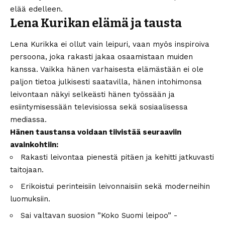
elää edelleen.
Lena Kurikan elämä ja tausta
Lena Kurikka ei ollut vain leipuri, vaan myös inspiroiva
persoona, joka rakasti jakaa osaamistaan muiden
kanssa. Vaikka hänen varhaisesta elämästään ei ole
paljon tietoa julkisesti saatavilla, hänen intohimonsa
leivontaan näkyi selkeästi hänen työssään ja
esiintymisessään televisiossa sekä sosiaalisessa
mediassa.
Hänen taustansa voidaan tiivistää seuraaviin
avainkohtiin:
Rakasti leivontaa pienestä pitäen ja kehitti jatkuvasti
taitojaan.
Erikoistui perinteisiin leivonnaisiin sekä moderneihin
luomuksiin.
Sai valtavan suosion ”Koko Suomi leipoo” -