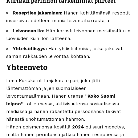
Kurikan perinnön tärkeimmät piirteet
Reseptien jakaminen:
Hänen kehittämänsä reseptit
inspiroivat edelleen monia leivontaharrastajia.
Leivonnan ilo:
Hän korosti leivonnan merkitystä niin
luovuuden kuin ilon lähteenä.
Yhteisöllisyys:
Hän yhdisti ihmisiä, jotka jakoivat
saman rakkauden leivontaa kohtaan.
Yhteenveto
Lena Kurikka oli lahjakas leipuri, joka jätti
lähtemättömän jäljen suomalaiseen
leivontamaailmaan. Hänen uransa
”Koko Suomi
leipoo”
-ohjelmassa, aktiivisuutensa sosiaalisessa
mediassa ja hänen rakastettu persoonansa tekivät
hänestä unohtumattoman hahmon.
Hänen poismenonsa kesällä
2024
oli suuri menetys,
mutta hänen perintönsä jatkuu hänen reseptiensä ja