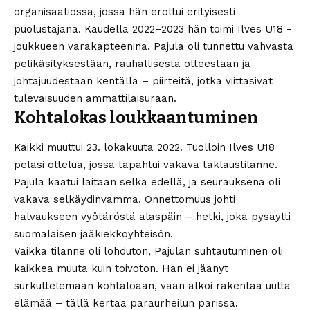
organisaatiossa, jossa hän erottui erityisesti
puolustajana. Kaudella 2022–2023 hän toimi Ilves U18 -
joukkueen varakapteenina. Pajula oli tunnettu vahvasta
pelikäsityksestään, rauhallisesta otteestaan ja
johtajuudestaan kentällä – piirteitä, jotka viittasivat
tulevaisuuden ammattilaisuraan.
Kohtalokas loukkaantuminen
Kaikki muuttui 23. lokakuuta 2022. Tuolloin Ilves U18
pelasi ottelua, jossa tapahtui vakava taklaustilanne.
Pajula kaatui laitaan selkä edellä, ja seurauksena oli
vakava selkäydinvamma. Onnettomuus johti
halvaukseen vyötäröstä alaspäin – hetki, joka pysäytti
suomalaisen jääkiekkoyhteisön.
Vaikka tilanne oli lohduton, Pajulan suhtautuminen oli
kaikkea muuta kuin toivoton. Hän ei jäänyt
surkuttelemaan kohtaloaan, vaan alkoi rakentaa uutta
elämää – tällä kertaa paraurheilun parissa.