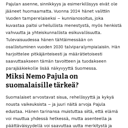
Pajulan asenne, sinnikkyys ja esimerkillisyys eivät ole
jääneet huomaamatta. Vuonna 2024 hänet valittiin
Vuoden tamperelaiseksi – kunnianosoitus, joka
kuvastaa paitsi urheilullista menestystä, myös henkistä
vahvuutta ja yhteiskunnallista esikuvallisuutta.
Tulevaisuudessa hänen tähtäimessään on
osallistuminen vuoden 2030 talviparalympialaisiin. Hän
harjoittelee pitkäjänteisesti ja määrätietoisesti
saavuttaakseen tämän tavoitteen ja tuodakseen
parajääkiekolle lisää näkyvyyttä Suomessa.
Miksi Nemo Pajula on
suomalaisille tärkeä?
Suomalaiset arvostavat sisua, rehellisyyttä ja kykyä
nousta vaikeuksista – ja juuri näitä arvoja Pajula
edustaa. Hänen tarinansa muistuttaa siitä, että elämä
voi muuttua yhdessä hetkessä, mutta asenteella ja
päättäväisyydellä voi saavuttaa uutta merkitystä ja