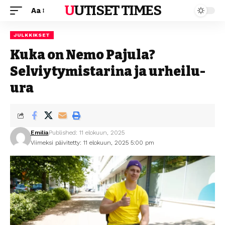
UUTISET TIMES
Aa
JULKKIKSET
Kuka on Nemo Pajula?
Selviytymistarina ja urheilu-
ura
Emilia
Published: 11 elokuun, 2025
Viimeksi päivitetty: 11 elokuun, 2025 5:00 pm