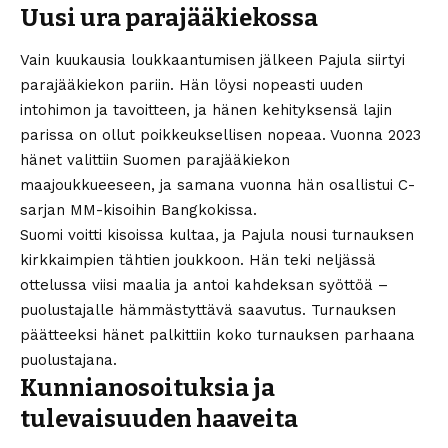
Uusi ura parajääkiekossa
Vain kuukausia loukkaantumisen jälkeen Pajula siirtyi
parajääkiekon pariin. Hän löysi nopeasti uuden
intohimon ja tavoitteen, ja hänen kehityksensä lajin
parissa on ollut poikkeuksellisen nopeaa. Vuonna 2023
hänet valittiin Suomen parajääkiekon
maajoukkueeseen, ja samana vuonna hän osallistui C-
sarjan MM-kisoihin Bangkokissa.
Suomi voitti kisoissa kultaa, ja Pajula nousi turnauksen
kirkkaimpien tähtien joukkoon. Hän teki neljässä
ottelussa viisi maalia ja antoi kahdeksan syöttöä –
puolustajalle hämmästyttävä saavutus. Turnauksen
päätteeksi hänet palkittiin koko turnauksen parhaana
puolustajana.
Kunnianosoituksia ja
tulevaisuuden haaveita