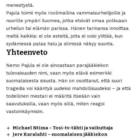
menestystä.
Pajula toimii myös roolimallina vammaisurheilijoille ja
nuorille ympäri Suomea, jotka etsivät omaa polkuaan
urheilun tai elämän parissa. Hänen tarinansa innoittaa
meitä kaikkia: ei ole esteitä, joita ei voisi ylittää, kun
sydämessä palaa halu ja silmissä näkyy suunta.
Yhteenveto
Nemo Pajula ei ole ainoastaan parajääkiekon
tulevaisuuden nimi, vaan myös elävä esimerkki
suomalaisesta sisusta. Hän on osoittanut, että suuri
tragedia voi kääntyä uudeksi mahdollisuudeksi – ja että
todellinen mestari ei määritä itseään vain
saavutuksilla, vaan myös sillä, miten reagoi
vastoinkäymisiin.
Michael Ntima – Tosi-tv-tähti ja vaikuttaja
Jere Karalahti – suomalaisen jääkiekon