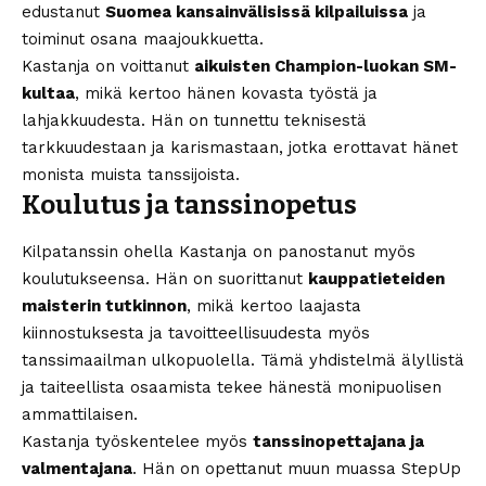
edustanut
Suomea kansainvälisissä kilpailuissa
ja
toiminut osana maajoukkuetta.
Kastanja on voittanut
aikuisten Champion-luokan SM-
kultaa
, mikä kertoo hänen kovasta työstä ja
lahjakkuudesta. Hän on tunnettu teknisestä
tarkkuudestaan ja karismastaan, jotka erottavat hänet
monista muista tanssijoista.
Koulutus ja tanssinopetus
Kilpatanssin ohella Kastanja on panostanut myös
koulutukseensa. Hän on suorittanut
kauppatieteiden
maisterin tutkinnon
, mikä kertoo laajasta
kiinnostuksesta ja tavoitteellisuudesta myös
tanssimaailman ulkopuolella. Tämä yhdistelmä älyllistä
ja taiteellista osaamista tekee hänestä monipuolisen
ammattilaisen.
Kastanja työskentelee myös
tanssinopettajana ja
valmentajana
. Hän on opettanut muun muassa StepUp