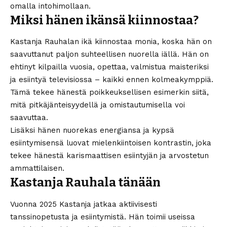
omalla intohimollaan.
Miksi hänen ikänsä kiinnostaa?
Kastanja Rauhalan ikä kiinnostaa monia, koska hän on
saavuttanut paljon suhteellisen nuorella iällä. Hän on
ehtinyt kilpailla vuosia, opettaa, valmistua maisteriksi
ja esiintyä televisiossa – kaikki ennen kolmeakymppiä.
Tämä tekee hänestä poikkeuksellisen esimerkin siitä,
mitä pitkäjänteisyydellä ja omistautumisella voi
saavuttaa.
Lisäksi hänen nuorekas energiansa ja kypsä
esiintymisensä luovat mielenkiintoisen kontrastin, joka
tekee hänestä karismaattisen esiintyjän ja arvostetun
ammattilaisen.
Kastanja Rauhala tänään
Vuonna 2025 Kastanja jatkaa aktiivisesti
tanssinopetusta ja esiintymistä. Hän toimii useissa