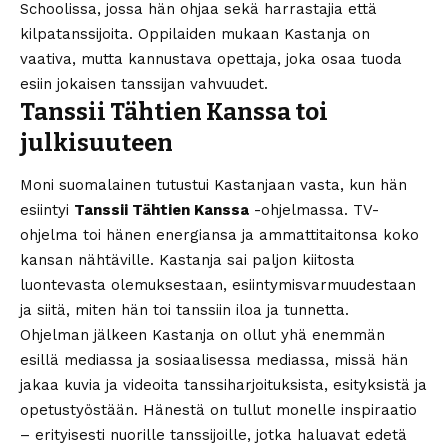
Schoolissa, jossa hän ohjaa sekä harrastajia että
kilpatanssijoita. Oppilaiden mukaan Kastanja on
vaativa, mutta kannustava opettaja, joka osaa tuoda
esiin jokaisen tanssijan vahvuudet.
Tanssii Tähtien Kanssa toi
julkisuuteen
Moni suomalainen tutustui Kastanjaan vasta, kun hän
esiintyi
Tanssii Tähtien Kanssa
-ohjelmassa. TV-
ohjelma toi hänen energiansa ja ammattitaitonsa koko
kansan nähtäville. Kastanja sai paljon kiitosta
luontevasta olemuksestaan, esiintymisvarmuudestaan
ja siitä, miten hän toi tanssiin iloa ja tunnetta.
Ohjelman jälkeen Kastanja on ollut yhä enemmän
esillä mediassa ja sosiaalisessa mediassa, missä hän
jakaa kuvia ja videoita tanssiharjoituksista, esityksistä ja
opetustyöstään. Hänestä on tullut monelle inspiraatio
– erityisesti nuorille tanssijoille, jotka haluavat edetä