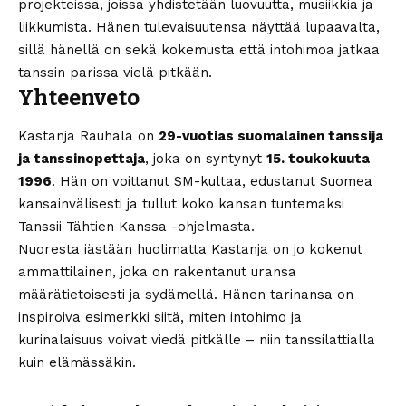
projekteissa, joissa yhdistetään luovuutta, musiikkia ja
liikkumista. Hänen tulevaisuutensa näyttää lupaavalta,
sillä hänellä on sekä kokemusta että intohimoa jatkaa
tanssin parissa vielä pitkään.
Yhteenveto
Kastanja Rauhala on
29-vuotias suomalainen tanssija
ja tanssinopettaja
, joka on syntynyt
15. toukokuuta
1996
. Hän on voittanut SM-kultaa, edustanut Suomea
kansainvälisesti ja tullut koko kansan tuntemaksi
Tanssii Tähtien Kanssa -ohjelmasta.
Nuoresta iästään huolimatta Kastanja on jo kokenut
ammattilainen, joka on rakentanut uransa
määrätietoisesti ja sydämellä. Hänen tarinansa on
inspiroiva esimerkki siitä, miten intohimo ja
kurinalaisuus voivat viedä pitkälle – niin tanssilattialla
kuin elämässäkin.