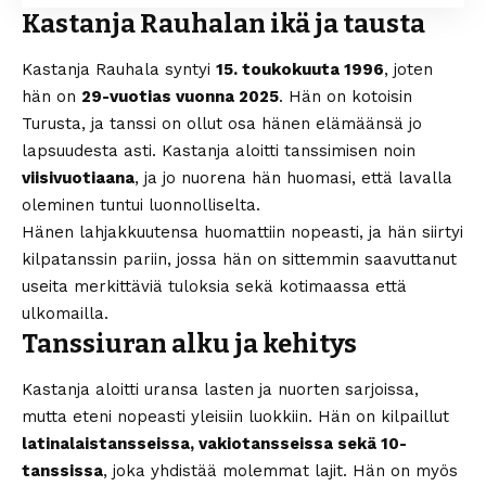
Kastanja Rauhalan ikä ja tausta
Kastanja Rauhala syntyi
15. toukokuuta 1996
, joten
hän on
29-vuotias vuonna 2025
. Hän on kotoisin
Turusta, ja tanssi on ollut osa hänen elämäänsä jo
lapsuudesta asti. Kastanja aloitti tanssimisen noin
viisivuotiaana
, ja jo nuorena hän huomasi, että lavalla
oleminen tuntui luonnolliselta.
Hänen lahjakkuutensa huomattiin nopeasti, ja hän siirtyi
kilpatanssin pariin, jossa hän on sittemmin saavuttanut
useita merkittäviä tuloksia sekä kotimaassa että
ulkomailla.
Tanssiuran alku ja kehitys
Kastanja aloitti uransa lasten ja nuorten sarjoissa,
mutta eteni nopeasti yleisiin luokkiin. Hän on kilpaillut
latinalaistansseissa, vakiotansseissa sekä 10-
tanssissa
, joka yhdistää molemmat lajit. Hän on myös