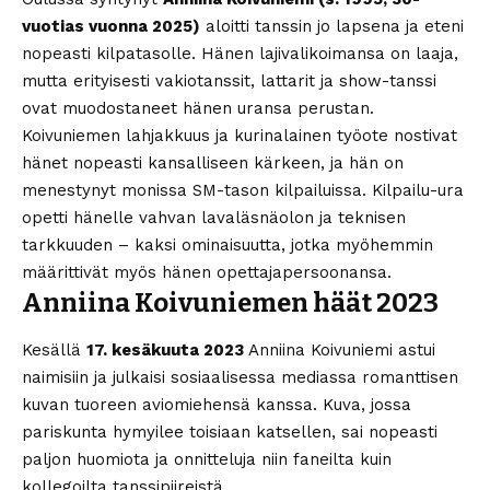
vuotias vuonna 2025)
aloitti tanssin jo lapsena ja eteni
nopeasti kilpatasolle. Hänen lajivalikoimansa on laaja,
mutta erityisesti vakiotanssit, lattarit ja show-tanssi
ovat muodostaneet hänen uransa perustan.
Koivuniemen lahjakkuus ja kurinalainen työote nostivat
hänet nopeasti kansalliseen kärkeen, ja hän on
menestynyt monissa SM-tason kilpailuissa. Kilpailu-ura
opetti hänelle vahvan lavaläsnäolon ja teknisen
tarkkuuden – kaksi ominaisuutta, jotka myöhemmin
määrittivät myös hänen opettajapersoonansa.
Anniina Koivuniemen häät 2023
Kesällä
17. kesäkuuta 2023
Anniina Koivuniemi astui
naimisiin ja julkaisi sosiaalisessa mediassa romanttisen
kuvan tuoreen aviomiehensä kanssa. Kuva, jossa
pariskunta hymyilee toisiaan katsellen, sai nopeasti
paljon huomiota ja onnitteluja niin faneilta kuin
kollegoilta tanssipiireistä.