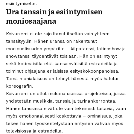
esiintymiselle.
Ura tanssin ja esiintymisen
moniosaajana
Koivuniemi ei ole rajoittanut itseään vain yhteen
tanssityyliin. Hänen uransa on rakentunut
monipuolisuuden ympärille – kilpatanssi, latinoshow ja
showtanssi täydentävät toisiaan. Hän on esiintynyt
sekä kotimaisilla että kansainvälisillä estradeilla ja
toiminut ohjaajana erilaisissa esityskokoonpanoissa.
Tämä monialaisuus on tehnyt hänestä myös halutun
koreografin.
Koivuniemi on ollut mukana useissa projekteissa, joissa
yhdistetään musiikkia, tanssia ja tarinankerrontaa.
Hänen tanssinsa eivät ole vain teknisesti taitavia, vaan
myös emotionaalisesti koskettavia – ominaisuus, joka
tekee hänen työskentelystään erityisen vahvaa myös
televisiossa ja estradeilla.