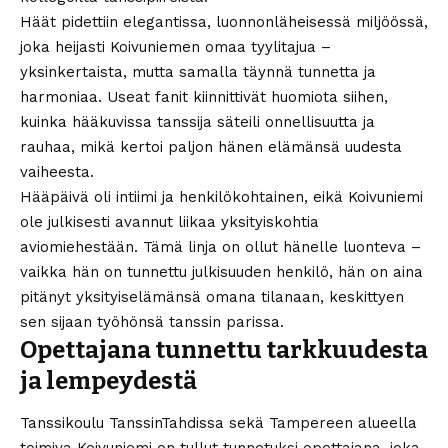
Häät pidettiin elegantissa, luonnonläheisessä miljöössä,
joka heijasti Koivuniemen omaa tyylitajua –
yksinkertaista, mutta samalla täynnä tunnetta ja
harmoniaa. Useat fanit kiinnittivät huomiota siihen,
kuinka hääkuvissa tanssija säteili onnellisuutta ja
rauhaa, mikä kertoi paljon hänen elämänsä uudesta
vaiheesta.
Hääpäivä oli intiimi ja henkilökohtainen, eikä Koivuniemi
ole julkisesti avannut liikaa yksityiskohtia
aviomiehestään. Tämä linja on ollut hänelle luonteva –
vaikka hän on tunnettu julkisuuden henkilö, hän on aina
pitänyt yksityiselämänsä omana tilanaan, keskittyen
sen sijaan työhönsä tanssin parissa.
Opettajana tunnettu tarkkuudesta
ja lempeydestä
Tanssikoulu TanssinTahdissa sekä Tampereen alueella