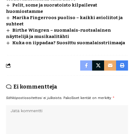
Pelit, some ja suoratoisto kilpailevat
huomiostamme
Marika Fingerroos puoliso – kaikki avioliitot ja
suhteet
Birthe Wingren – suomalais-ruotsalainen
näyttelijä ja musikaalitähti
Kuka on iippadaa? Suosittu suomalaisstriimaaja
Ei kommentteja
Sähköpostiosoitettasi ei julkaista.
Pakolliset kentät on merkitty
*