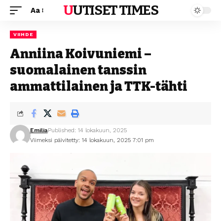
UUTISET TIMES
Aa
VIIHDE
Anniina Koivuniemi –
suomalainen tanssin
ammattilainen ja TTK-tähti
Emilia
Published: 14 lokakuun, 2025
Viimeksi päivitetty: 14 lokakuun, 2025 7:01 pm