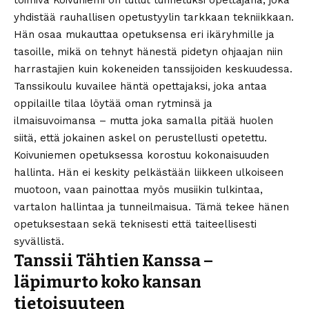
toimiva Koivuniemi on tullut tunnetuksi opettajana, joka
yhdistää rauhallisen opetustyylin tarkkaan tekniikkaan.
Hän osaa mukauttaa opetuksensa eri ikäryhmille ja
tasoille, mikä on tehnyt hänestä pidetyn ohjaajan niin
harrastajien kuin kokeneiden tanssijoiden keskuudessa.
Tanssikoulu kuvailee häntä opettajaksi, joka antaa
oppilaille tilaa löytää oman rytminsä ja
ilmaisuvoimansa – mutta joka samalla pitää huolen
siitä, että jokainen askel on perustellusti opetettu.
Koivuniemen opetuksessa korostuu kokonaisuuden
hallinta. Hän ei keskity pelkästään liikkeen ulkoiseen
muotoon, vaan painottaa myös musiikin tulkintaa,
vartalon hallintaa ja tunneilmaisua. Tämä tekee hänen
opetuksestaan sekä teknisesti että taiteellisesti
syvällistä.
Tanssii Tähtien Kanssa –
läpimurto koko kansan
tietoisuuteen