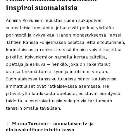
inspiroi suomalaisia
Anniina Koivuniemi edustaa uuden sukupolven
suomalaisia tanssijoita, jotka eivät pelkää yhdistää
perinteitä ja nykyaikaa. Hänen menestyksensä Tanssii
Tähtien Kanssa -ohjelmassa osoittaa, että sitoutuminen,
kurinalaisuus ja rohkea itsensä ilmaisu voivat kuljettaa
pitkälle. Koivuniemi on samalla kertaa taiteilija,
opettaja ja esikuva – henkilö, joka on rakentanut
uransa tinkimättömän työn ja intohimon varaan.
Suomalaisessa tanssikulttuurissa hänen kaltaisensa
ammattilaiset ovat ratkaisevassa asemassa. He
pitävät yllä laadukasta opetusta, edistävät esiintyvää
taidetta ja inspiroivat uusia sukupolvia tarttumaan
tanssiin omalla tavallaan.
Minna Turunen – suomalaisen tv- ja
elokuvakulttuurin tuttu kasvo