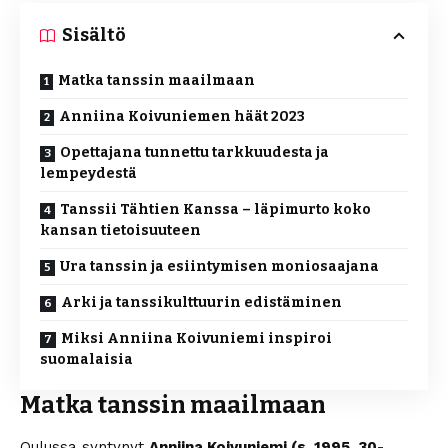
Sisältö
Matka tanssin maailmaan
Anniina Koivuniemen häät 2023
Opettajana tunnettu tarkkuudesta ja
lempeydestä
Tanssii Tähtien Kanssa – läpimurto koko
kansan tietoisuuteen
Ura tanssin ja esiintymisen moniosaajana
Arki ja tanssikulttuurin edistäminen
Miksi Anniina Koivuniemi inspiroi
suomalaisia
Matka tanssin maailmaan
Oulussa syntynyt
Anniina Koivuniemi (s. 1995, 30-