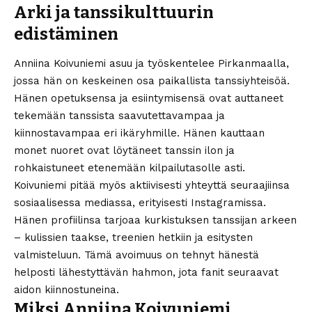
Arki ja tanssikulttuurin
edistäminen
Anniina Koivuniemi asuu ja työskentelee Pirkanmaalla,
jossa hän on keskeinen osa paikallista tanssiyhteisöä.
Hänen opetuksensa ja esiintymisensä ovat auttaneet
tekemään tanssista saavutettavampaa ja
kiinnostavampaa eri ikäryhmille. Hänen kauttaan
monet nuoret ovat löytäneet tanssin ilon ja
rohkaistuneet etenemään kilpailutasolle asti.
Koivuniemi pitää myös aktiivisesti yhteyttä seuraajiinsa
sosiaalisessa mediassa, erityisesti Instagramissa.
Hänen profiilinsa tarjoaa kurkistuksen tanssijan arkeen
– kulissien taakse, treenien hetkiin ja esitysten
valmisteluun. Tämä avoimuus on tehnyt hänestä
helposti lähestyttävän hahmon, jota fanit seuraavat
aidon kiinnostuneina.
Miksi Anniina Koivuniemi