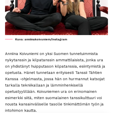
Kuva: anniinakoivuniem/Instagram
Anniina Koivuniemi on yksi Suomen tunnetuimmista
nykytanssin ja kilpatanssin ammattilaisista, jonka ura
on yhdistänyt huipputason kilpatanssia, esiintymistä ja
opetusta. Hänet tunnetaan erityisesti Tanssii Tähtien
Kanssa -ohjelmasta, jossa hän on hurmannut katsojat
tarkalla tekniikallaan ja lämminhenkisellä
opetustyylillään. Koivuniemen ura on erinomainen
esimerkki siitä, miten suomalainen tanssikulttuuri voi
nousta kansainväliselle tasolle tinkimättömän työn ja
intohimon kautta.