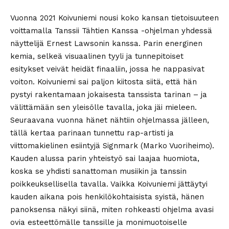
Vuonna 2021 Koivuniemi nousi koko kansan tietoisuuteen
voittamalla Tanssii Tähtien Kanssa -ohjelman yhdessä
näyttelijä Ernest Lawsonin kanssa. Parin energinen
kemia, selkeä visuaalinen tyyli ja tunnepitoiset
esitykset veivät heidät finaaliin, jossa he nappasivat
voiton. Koivuniemi sai paljon kiitosta siitä, että hän
pystyi rakentamaan jokaisesta tanssista tarinan – ja
välittämään sen yleisölle tavalla, joka jäi mieleen.
Seuraavana vuonna hänet nähtiin ohjelmassa jälleen,
tällä kertaa parinaan tunnettu rap-artisti ja
viittomakielinen esiintyjä Signmark (Marko Vuoriheimo).
Kauden alussa parin yhteistyö sai laajaa huomiota,
koska se yhdisti sanattoman musiikin ja tanssin
poikkeuksellisella tavalla. Vaikka Koivuniemi jättäytyi
kauden aikana pois henkilökohtaisista syistä, hänen
panoksensa näkyi siinä, miten rohkeasti ohjelma avasi
ovia esteettömälle tanssille ja monimuotoiselle