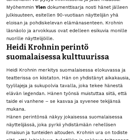
Myöhemmin
Ylen
dokumenttisarja nosti hänet jälleen
julkisuuteen, esitellen 90-vuotiaan näyttelijän yhä
eloisan ja pohdiskelevan elämänasenteen. Krohnin
läsnäolo ja arvokkuus ovat edelleen esikuvia monille
nuorille näyttelijöille.
Heidi Krohnin perintö
suomalaisessa kulttuurissa
Heidi Krohnin merkitys suomalaisessa elokuvassa ja
teatterissa on kiistaton. Hän on yhdistänyt aikakausia,
tyylilajeja ja sukupolvia tavalla, joka tekee hänestä
elävän legendan. Hänen työnsä muistuttaa siitä, että
taide ei vanhene – se kasvaa ja syvenee tekijänsä
mukana.
Hänen perintönsä näkyy jokaisessa suomalaisessa
näyttelijässä, joka pyrkii yhdistämään rehellisen
ilmaisun ja tunteiden aitouden. Krohnin ura on todiste