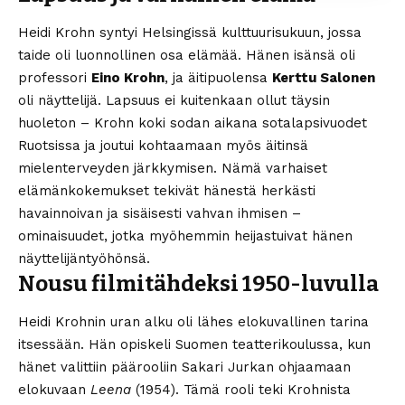
Heidi Krohn syntyi Helsingissä kulttuurisukuun, jossa
taide oli luonnollinen osa elämää. Hänen isänsä oli
professori
Eino Krohn
, ja äitipuolensa
Kerttu Salonen
oli näyttelijä. Lapsuus ei kuitenkaan ollut täysin
huoleton – Krohn koki sodan aikana sotalapsivuodet
Ruotsissa ja joutui kohtaamaan myös äitinsä
mielenterveyden järkkymisen. Nämä varhaiset
elämänkokemukset tekivät hänestä herkästi
havainnoivan ja sisäisesti vahvan ihmisen –
ominaisuudet, jotka myöhemmin heijastuivat hänen
näyttelijäntyöhönsä.
Nousu filmitähdeksi 1950-luvulla
Heidi Krohnin uran alku oli lähes elokuvallinen tarina
itsessään. Hän opiskeli Suomen teatterikoulussa, kun
hänet valittiin päärooliin Sakari Jurkan ohjaamaan
elokuvaan
Leena
(1954). Tämä rooli teki Krohnista