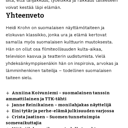
siitä, että lahjakkuus, työetiikka ja rakkaus taiteeseen
voivat kestää läpi elämän.
Yhteenveto
Heidi Krohn on suomalaisen näyttämötaiteen ja
elokuvan klassikko, jonka ura ja elämä kertovat
samalla myös suomalaisen kulttuurin muutoksesta.
Hän on ollut osa filmiteollisuuden kulta-aikaa,
television kasvua ja teatterin uudistumista. Vielä
yhdeksänkymppisenäkin hän on inspiroiva, arvokas ja
lämminhenkinen taiteilija – todellinen suomalaisen
taiteen sielu.
Anniina Koivuniemi – suomalainen tanssin
ammattilainen ja TTK-tähti
Janne Reinikainen – monilahjakas näyttelijä
Eini tytär ja perhe-elämä julkisuuden varjossa
Crista Jaatinen – Suomen tunnetuimpia
somevaikuttajia