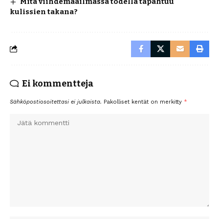
Mitä viihdemaailmassa todella tapahtuu
kulissien takana?
Ei kommentteja
Sähköpostiosoitettasi ei julkaista.
Pakolliset kentät on merkitty
*