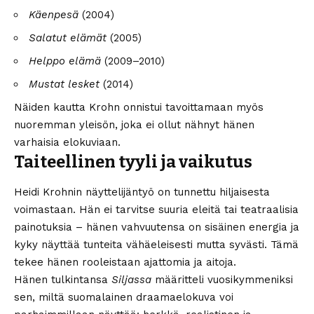
Käenpesä
(2004)
Salatut elämät
(2005)
Helppo elämä
(2009–2010)
Mustat lesket
(2014)
Näiden kautta Krohn onnistui tavoittamaan myös
nuoremman yleisön, joka ei ollut nähnyt hänen
varhaisia elokuviaan.
Taiteellinen tyyli ja vaikutus
Heidi Krohnin näyttelijäntyö on tunnettu hiljaisesta
voimastaan. Hän ei tarvitse suuria eleitä tai teatraalisia
painotuksia – hänen vahvuutensa on sisäinen energia ja
kyky näyttää tunteita vähäeleisesti mutta syvästi. Tämä
tekee hänen rooleistaan ajattomia ja aitoja.
Hänen tulkintansa
Siljassa
määritteli vuosikymmeniksi
sen, miltä suomalainen draamaelokuva voi