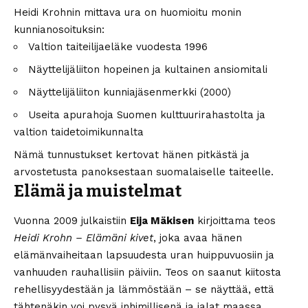
Heidi Krohnin mittava ura on huomioitu monin
kunnianosoituksin:
Valtion taiteilijaeläke vuodesta 1996
Näyttelijäliiton hopeinen ja kultainen ansiomitali
Näyttelijäliiton kunniajäsenmerkki (2000)
Useita apurahoja Suomen kulttuurirahastolta ja
valtion taidetoimikunnalta
Nämä tunnustukset kertovat hänen pitkästä ja
arvostetusta panoksestaan suomalaiselle taiteelle.
Elämä ja muistelmat
Vuonna 2009 julkaistiin
Eija Mäkisen
kirjoittama teos
Heidi Krohn – Elämäni kivet
, joka avaa hänen
elämänvaiheitaan lapsuudesta uran huippuvuosiin ja
vanhuuden rauhallisiin päiviin. Teos on saanut kiitosta
rehellisyydestään ja lämmöstään – se näyttää, että
tähtenäkin voi pysyä inhimillisenä ja jalat maassa.