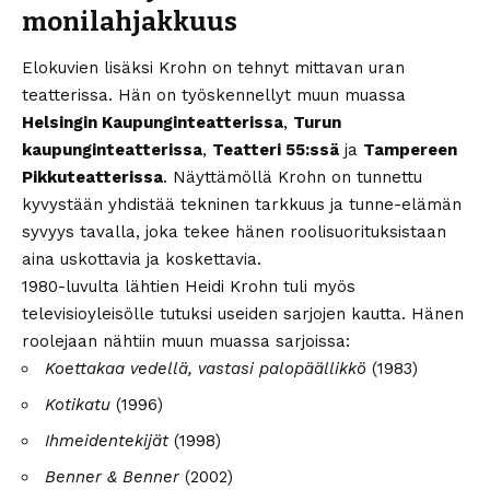
monilahjakkuus
Elokuvien lisäksi Krohn on tehnyt mittavan uran
teatterissa. Hän on työskennellyt muun muassa
Helsingin Kaupunginteatterissa
,
Turun
kaupunginteatterissa
,
Teatteri 55:ssä
ja
Tampereen
Pikkuteatterissa
. Näyttämöllä Krohn on tunnettu
kyvystään yhdistää tekninen tarkkuus ja tunne-elämän
syvyys tavalla, joka tekee hänen roolisuorituksistaan
aina uskottavia ja koskettavia.
1980-luvulta lähtien Heidi Krohn tuli myös
televisioyleisölle tutuksi useiden sarjojen kautta. Hänen
roolejaan nähtiin muun muassa sarjoissa:
Koettakaa vedellä, vastasi palopäällikkö
(1983)
Kotikatu
(1996)
Ihmeidentekijät
(1998)
Benner & Benner
(2002)