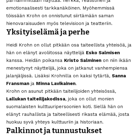
parhaimmillaan näyttää: herkkä, realistinen ja
emotionaalisesti tarkkanäköinen. Myöhemmissä
töissään Krohn on onnistunut siirtämään saman
hienovaraisuuden myös televisioon ja teatteriin.
Yksityiselämä ja perhe
Heidi Krohn on ollut pitkään osa taiteellista yhteisöä, ja
hän on elänyt avoliitossa näyttelijä
Esko Salmisen
kanssa. Heidän poikansa
Kristo Salminen
on niin ikään
menestynyt näyttelijä, joka on jatkanut vanhempiensa
jalanjäljissä. Lisäksi Krohnilla on kaksi tytärtä,
Sanna
Fransman
ja
Minna Lavikainen
.
Krohn on asunut pitkään taiteilijoiden yhteisössä,
Lallukan taiteilijakodissa
, joka on ollut monien
suomalaisten kulttuuripersoonien koti. Siellä hän on
elänyt rauhallista ja taiteellisesti rikasta elämää, josta
huokuu syvä yhteys kulttuuriin ja historiaan.
Palkinnot ja tunnustukset