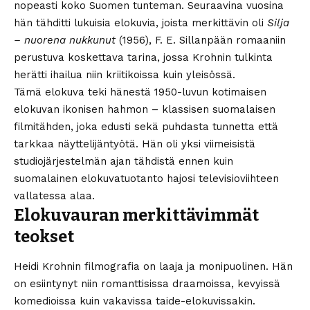
nopeasti koko Suomen tunteman. Seuraavina vuosina
hän tähditti lukuisia elokuvia, joista merkittävin oli
Silja
– nuorena nukkunut
(1956), F. E. Sillanpään romaaniin
perustuva koskettava tarina, jossa Krohnin tulkinta
herätti ihailua niin kriitikoissa kuin yleisössä.
Tämä elokuva teki hänestä 1950-luvun kotimaisen
elokuvan ikonisen hahmon – klassisen suomalaisen
filmitähden, joka edusti sekä puhdasta tunnetta että
tarkkaa näyttelijäntyötä. Hän oli yksi viimeisistä
studiojärjestelmän ajan tähdistä ennen kuin
suomalainen elokuvatuotanto hajosi televisioviihteen
vallatessa alaa.
Elokuvauran merkittävimmät
teokset
Heidi Krohnin filmografia on laaja ja monipuolinen. Hän
on esiintynyt niin romanttisissa draamoissa, kevyissä
komedioissa kuin vakavissa taide-elokuvissakin.