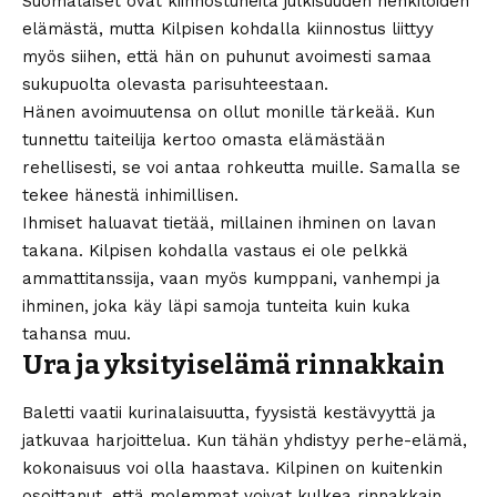
Suomalaiset ovat kiinnostuneita julkisuuden henkilöiden
elämästä, mutta Kilpisen kohdalla kiinnostus liittyy
myös siihen, että hän on puhunut avoimesti samaa
sukupuolta olevasta parisuhteestaan.
Hänen avoimuutensa on ollut monille tärkeää. Kun
tunnettu taiteilija kertoo omasta elämästään
rehellisesti, se voi antaa rohkeutta muille. Samalla se
tekee hänestä inhimillisen.
Ihmiset haluavat tietää, millainen ihminen on lavan
takana. Kilpisen kohdalla vastaus ei ole pelkkä
ammattitanssija, vaan myös kumppani, vanhempi ja
ihminen, joka käy läpi samoja tunteita kuin kuka
tahansa muu.
Ura ja yksityiselämä rinnakkain
Baletti vaatii kurinalaisuutta, fyysistä kestävyyttä ja
jatkuvaa harjoittelua. Kun tähän yhdistyy perhe-elämä,
kokonaisuus voi olla haastava. Kilpinen on kuitenkin
osoittanut, että molemmat voivat kulkea rinnakkain.