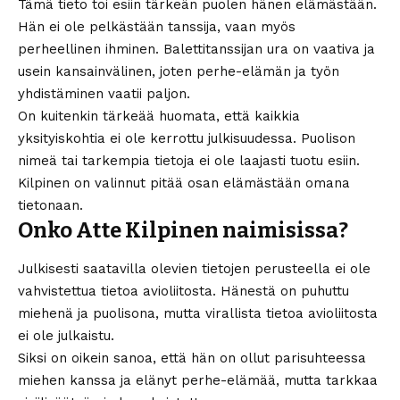
Tämä tieto toi esiin tärkeän puolen hänen elämästään.
Hän ei ole pelkästään tanssija, vaan myös
perheellinen ihminen. Balettitanssijan ura on vaativa ja
usein kansainvälinen, joten perhe-elämän ja työn
yhdistäminen vaatii paljon.
On kuitenkin tärkeää huomata, että kaikkia
yksityiskohtia ei ole kerrottu julkisuudessa. Puolison
nimeä tai tarkempia tietoja ei ole laajasti tuotu esiin.
Kilpinen on valinnut pitää osan elämästään omana
tietonaan.
Onko Atte Kilpinen naimisissa?
Julkisesti saatavilla olevien tietojen perusteella ei ole
vahvistettua tietoa avioliitosta. Hänestä on puhuttu
miehenä ja puolisona, mutta virallista tietoa avioliitosta
ei ole julkaistu.
Siksi on oikein sanoa, että hän on ollut parisuhteessa
miehen kanssa ja elänyt perhe-elämää, mutta tarkkaa