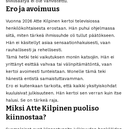
siviilisäätyä ei ole vahvistettu.
Ero ja avoimuus
Vuonna 2026 Atte Kilpinen kertoi televisiossa
henkilökohtaisesta erostaan. Hän puhui ohjelmassa
siitä, miten tärkeä ihmissuhde oli tullut päätökseen.
Hän ei käsitellyt asiaa sensaationhakuisesti, vaan
rauhallisesti ja rehellisesti.
Tämä hetki teki vaikutuksen moniin katsojiin. Hän ei
yrittänyt esittää vahvaa tai välinpitämätöntä, vaan
kertoi avoimesti tunteistaan. Monelle tämä teki
hänestä entistä samaistuttavamman.
Ero ei kuitenkaan tarkoita, että kaikki yksityiskohdat
kuuluisivat julkisuuteen. Hän kertoi sen verran kuin itse
halusi. Se on tärkeä raja.
Miksi Atte Kilpinen puoliso
kiinnostaa?