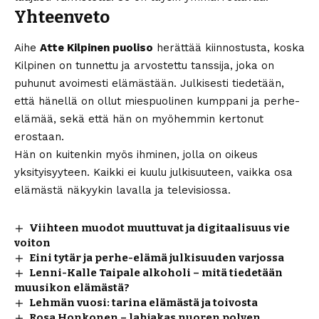
Yhteenveto
Aihe
Atte Kilpinen puoliso
herättää kiinnostusta, koska
Kilpinen on tunnettu ja arvostettu tanssija, joka on
puhunut avoimesti elämästään. Julkisesti tiedetään,
että hänellä on ollut miespuolinen kumppani ja perhe-
elämää, sekä että hän on myöhemmin kertonut
erostaan.
Hän on kuitenkin myös ihminen, jolla on oikeus
yksityisyyteen. Kaikki ei kuulu julkisuuteen, vaikka osa
elämästä näkyykin lavalla ja televisiossa.
Viihteen muodot muuttuvat ja digitaalisuus vie
voiton
Eini tytär ja perhe-elämä julkisuuden varjossa
Lenni-Kalle Taipale alkoholi – mitä tiedetään
muusikon elämästä?
Lehmän vuosi: tarina elämästä ja toivosta
Rosa Honkonen – lahjakas nuoren polven