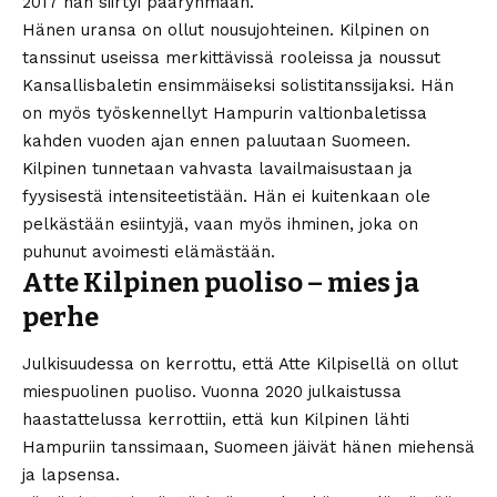
2017 hän siirtyi pääryhmään.
Hänen uransa on ollut nousujohteinen. Kilpinen on
tanssinut useissa merkittävissä rooleissa ja noussut
Kansallisbaletin ensimmäiseksi solistitanssijaksi. Hän
on myös työskennellyt Hampurin valtionbaletissa
kahden vuoden ajan ennen paluutaan Suomeen.
Kilpinen tunnetaan vahvasta lavailmaisustaan ja
fyysisestä intensiteetistään. Hän ei kuitenkaan ole
pelkästään esiintyjä, vaan myös ihminen, joka on
puhunut avoimesti elämästään.
Atte Kilpinen puoliso – mies ja
perhe
Julkisuudessa on kerrottu, että Atte Kilpisellä on ollut
miespuolinen puoliso. Vuonna 2020 julkaistussa
haastattelussa kerrottiin, että kun Kilpinen lähti
Hampuriin tanssimaan, Suomeen jäivät hänen miehensä
ja lapsensa.