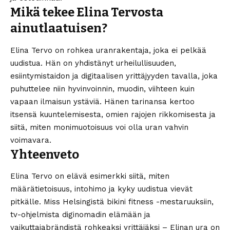
Mikä tekee Elina Tervosta
ainutlaatuisen?
Elina Tervo on rohkea uranrakentaja, joka ei pelkää
uudistua. Hän on yhdistänyt urheilullisuuden,
esiintymistaidon ja digitaalisen yrittäjyyden tavalla, joka
puhuttelee niin hyvinvoinnin, muodin, viihteen kuin
vapaan ilmaisun ystäviä. Hänen tarinansa kertoo
itsensä kuuntelemisesta, omien rajojen rikkomisesta ja
siitä, miten monimuotoisuus voi olla uran vahvin
voimavara.
Yhteenveto
Elina Tervo on elävä esimerkki siitä, miten
määrätietoisuus, intohimo ja kyky uudistua vievät
pitkälle. Miss Helsingistä bikini fitness -mestaruuksiin,
tv-ohjelmista diginomadin elämään ja
vaikuttajabrändistä rohkeaksi yrittäjäksi – Elinan ura on