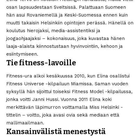
osan lapsuudestaan Sveitsissä. Palattuaan Suomeen
hän asui Rovaniemellä ja Keski-Suomessa ennen kuin
muutti takaisin Helsinkiin opintojen perässä. Hänellä on
koulutus hierojaksi, media-assistentiksi ja
joogaohjaajaksi – kokonaisuus, joka kuvastaa hänen
laaja-alaista kiinnostustaan hyvinvointiin, kehoon ja
esiintymiseen.
Tie fitness-lavoille
Fitness-ura alkoi kesäkuussa 2010, kun Elina osallistui
Fitness Universe -kilpailuun Miamissa. Saman vuoden
syksyllä hän sijoittui toiseksi Fitness Model -kilpailussa,
jonka voitti Janni Hussi. Vuonna 2011 Elina koki
merkittävän läpimurron voittamalla Miss Helsinki -
tittelin – voitto, joka avasi ovia sekä mediaan että
mallimaailmaan.
Kansainvälistä menestystä