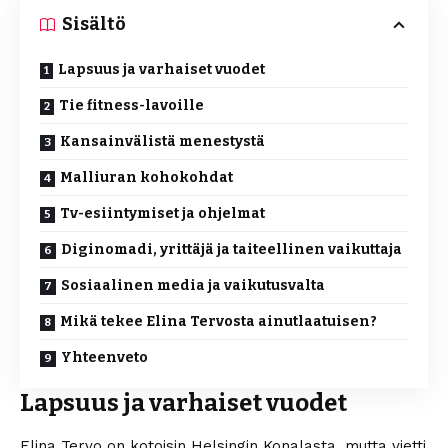
Sisältö
Lapsuus ja varhaiset vuodet
Tie fitness-lavoille
Kansainvälistä menestystä
Malliuran kohokohdat
Tv-esiintymiset ja ohjelmat
Diginomadi, yrittäjä ja taiteellinen vaikuttaja
Sosiaalinen media ja vaikutusvalta
Mikä tekee Elina Tervosta ainutlaatuisen?
Yhteenveto
Lapsuus ja varhaiset vuodet
Elina Tervo on kotoisin Helsingin Konalasta, mutta vietti