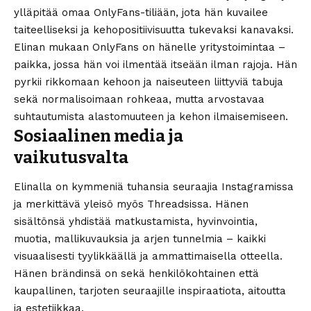
ylläpitää omaa OnlyFans-tiliään, jota hän kuvailee
taiteelliseksi ja kehopositiivisuutta tukevaksi kanavaksi.
Elinan mukaan OnlyFans on hänelle yritystoimintaa –
paikka, jossa hän voi ilmentää itseään ilman rajoja. Hän
pyrkii rikkomaan kehoon ja naiseuteen liittyviä tabuja
sekä normalisoimaan rohkeaa, mutta arvostavaa
suhtautumista alastomuuteen ja kehon ilmaisemiseen.
Sosiaalinen media ja
vaikutusvalta
Elinalla on kymmeniä tuhansia seuraajia Instagramissa
ja merkittävä yleisö myös Threadsissa. Hänen
sisältönsä yhdistää matkustamista, hyvinvointia,
muotia, mallikuvauksia ja arjen tunnelmia – kaikki
visuaalisesti tyylikkäällä ja ammattimaisella otteella.
Hänen brändinsä on sekä henkilökohtainen että
kaupallinen, tarjoten seuraajille inspiraatiota, aitoutta
ja estetiikkaa.