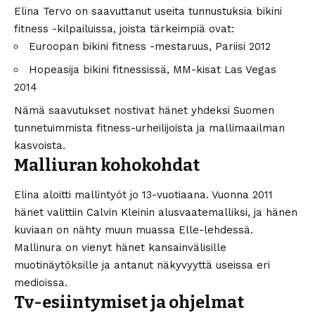
Elina Tervo on saavuttanut useita tunnustuksia bikini
fitness -kilpailuissa, joista tärkeimpiä ovat:
Euroopan bikini fitness -mestaruus, Pariisi 2012
Hopeasija bikini fitnessissä, MM-kisat Las Vegas
2014
Nämä saavutukset nostivat hänet yhdeksi Suomen
tunnetuimmista fitness-urheilijoista ja mallimaailman
kasvoista.
Malliuran kohokohdat
Elina aloitti mallintyöt jo 13-vuotiaana. Vuonna 2011
hänet valittiin Calvin Kleinin alusvaatemalliksi, ja hänen
kuviaan on nähty muun muassa Elle-lehdessä.
Mallinura on vienyt hänet kansainvälisille
muotinäytöksille ja antanut näkyvyyttä useissa eri
medioissa.
Tv-esiintymiset ja ohjelmat