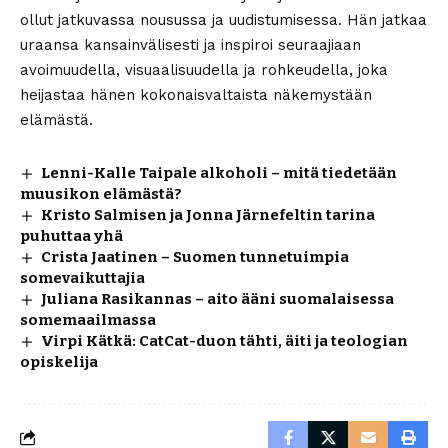
ollut jatkuvassa nousussa ja uudistumisessa. Hän jatkaa
uraansa kansainvälisesti ja inspiroi seuraajiaan
avoimuudella, visuaalisuudella ja rohkeudella, joka
heijastaa hänen kokonaisvaltaista näkemystään
elämästä.
Lenni-Kalle Taipale alkoholi – mitä tiedetään
muusikon elämästä?
Kristo Salmisen ja Jonna Järnefeltin tarina
puhuttaa yhä
Crista Jaatinen – Suomen tunnetuimpia
somevaikuttajia
Juliana Rasikannas – aito ääni suomalaisessa
somemaailmassa
Virpi Kätkä: CatCat-duon tähti, äiti ja teologian
opiskelija