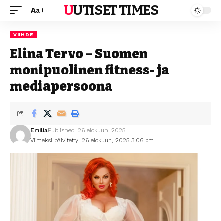
UUTISET TIMES
Aa
VIIHDE
Elina Tervo – Suomen
monipuolinen fitness- ja
mediapersoona
Emilia
Published: 26 elokuun, 2025
Viimeksi päivitetty: 26 elokuun, 2025 3:06 pm