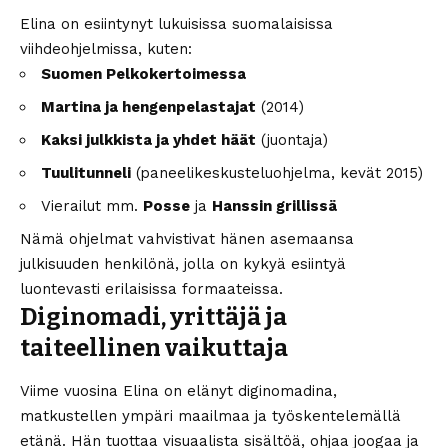
Elina on esiintynyt lukuisissa suomalaisissa
viihdeohjelmissa, kuten:
Suomen Pelkokertoimessa
Martina ja hengenpelastajat
(2014)
Kaksi julkkista ja yhdet häät
(juontaja)
Tuulitunneli
(paneelikeskusteluohjelma, kevät 2015)
Vierailut mm.
Posse
ja
Hanssin grillissä
Nämä ohjelmat vahvistivat hänen asemaansa
julkisuuden henkilönä, jolla on kykyä esiintyä
luontevasti erilaisissa formaateissa.
Diginomadi, yrittäjä ja
taiteellinen vaikuttaja
Viime vuosina Elina on elänyt diginomadina,
matkustellen ympäri maailmaa ja työskentelemällä
etänä. Hän tuottaa visuaalista sisältöä, ohjaa joogaa ja