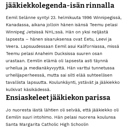
jääkiekkolegenda-isän rinnalla
Eemil Selänne syntyi 23. helmikuuta 1996 Winnipegissä,
Kanadassa, aikana jolloin hänen isänsä Teemu pelasi
Winnipeg Jetsissä NHL:ssä. Hän on yksi neljästä
lapsesta – hänen sisaruksensa ovat Eetu, Leevi ja
Veera. Lapsuudessaan Eemil asui Kaliforniassa, missä
Teemu pelasi Anaheim Ducksissa suuren osan
urastaan. Eemilin elämä oli lapsesta asti täynnä
urheilua ja medianäkyvyyttä. Hän varttui tunnetussa
urheilijaperheessä, mutta sai silti elää suhteellisen
tavallista lapsuutta. Koulunkäynti, ystävät ja jääkiekko
kulkivat käsikädessä.
Ensiaskeleet jääkiekon parissa
Jo nuoresta iästä lähtien oli selvää, että jääkiekko oli
Eemilin suuri intohimo. Hän pelasi nuorena koulunsa
Santa Margarita Catholic High Schoolin