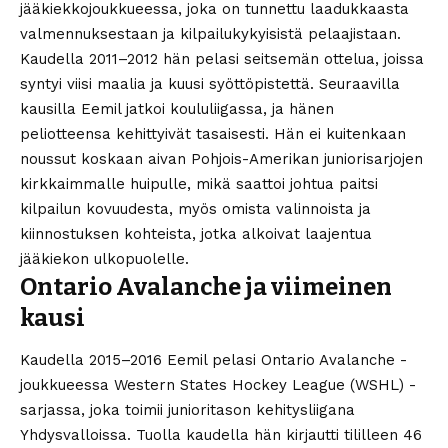
jääkiekkojoukkueessa, joka on tunnettu laadukkaasta
valmennuksestaan ja kilpailukykyisistä pelaajistaan.
Kaudella 2011–2012 hän pelasi seitsemän ottelua, joissa
syntyi viisi maalia ja kuusi syöttöpistettä. Seuraavilla
kausilla Eemil jatkoi koululiigassa, ja hänen
peliotteensa kehittyivät tasaisesti. Hän ei kuitenkaan
noussut koskaan aivan Pohjois-Amerikan juniorisarjojen
kirkkaimmalle huipulle, mikä saattoi johtua paitsi
kilpailun kovuudesta, myös omista valinnoista ja
kiinnostuksen kohteista, jotka alkoivat laajentua
jääkiekon ulkopuolelle.
Ontario Avalanche ja viimeinen
kausi
Kaudella 2015–2016 Eemil pelasi Ontario Avalanche -
joukkueessa Western States Hockey League (WSHL) -
sarjassa, joka toimii junioritason kehitysliigana
Yhdysvalloissa. Tuolla kaudella hän kirjautti tililleen 46