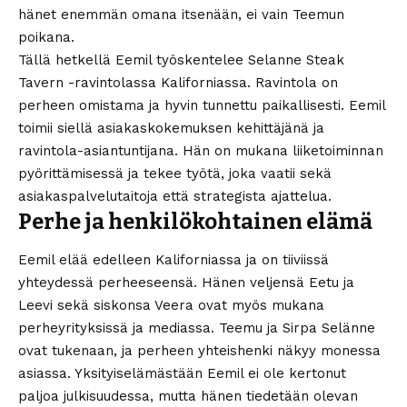
hänet enemmän omana itsenään, ei vain Teemun
poikana.
Tällä hetkellä Eemil työskentelee Selanne Steak
Tavern -ravintolassa Kaliforniassa. Ravintola on
perheen omistama ja hyvin tunnettu paikallisesti. Eemil
toimii siellä asiakaskokemuksen kehittäjänä ja
ravintola-asiantuntijana. Hän on mukana liiketoiminnan
pyörittämisessä ja tekee työtä, joka vaatii sekä
asiakaspalvelutaitoja että strategista ajattelua.
Perhe ja henkilökohtainen elämä
Eemil elää edelleen Kaliforniassa ja on tiiviissä
yhteydessä perheeseensä. Hänen veljensä Eetu ja
Leevi sekä siskonsa Veera ovat myös mukana
perheyrityksissä ja mediassa. Teemu ja Sirpa Selänne
ovat tukenaan, ja perheen yhteishenki näkyy monessa
asiassa. Yksityiselämästään Eemil ei ole kertonut
paljoa julkisuudessa, mutta hänen tiedetään olevan