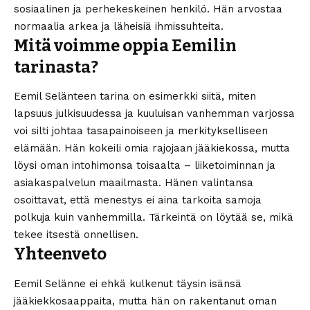
sosiaalinen ja perhekeskeinen henkilö. Hän arvostaa
normaalia arkea ja läheisiä ihmissuhteita.
Mitä voimme oppia Eemilin
tarinasta?
Eemil Selänteen tarina on esimerkki siitä, miten
lapsuus julkisuudessa ja kuuluisan vanhemman varjossa
voi silti johtaa tasapainoiseen ja merkitykselliseen
elämään. Hän kokeili omia rajojaan jääkiekossa, mutta
löysi oman intohimonsa toisaalta – liiketoiminnan ja
asiakaspalvelun maailmasta. Hänen valintansa
osoittavat, että menestys ei aina tarkoita samoja
polkuja kuin vanhemmilla. Tärkeintä on löytää se, mikä
tekee itsestä onnellisen.
Yhteenveto
Eemil Selänne ei ehkä kulkenut täysin isänsä
jääkiekkosaappaita, mutta hän on rakentanut oman