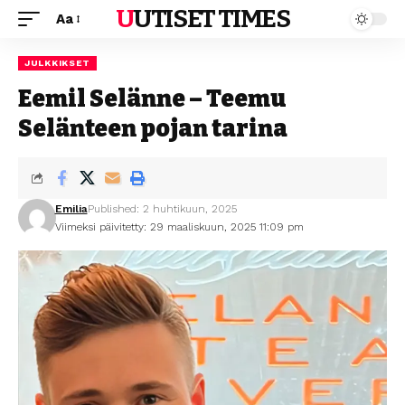
UUTISET TIMES
Aa
JULKKIKSET
Eemil Selänne – Teemu
Selänteen pojan tarina
Emilia
Published: 2 huhtikuun, 2025
Viimeksi päivitetty: 29 maaliskuun, 2025 11:09 pm