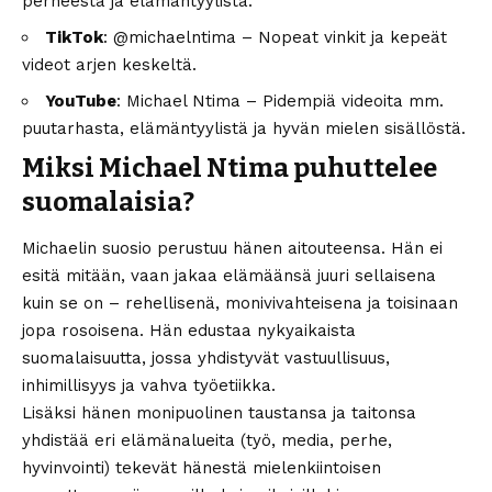
perheestä ja elämäntyylistä.
TikTok
: @michaelntima – Nopeat vinkit ja kepeät
videot arjen keskeltä.
YouTube
: Michael Ntima – Pidempiä videoita mm.
puutarhasta, elämäntyylistä ja hyvän mielen sisällöstä.
Miksi Michael Ntima puhuttelee
suomalaisia?
Michaelin suosio perustuu hänen aitouteensa. Hän ei
esitä mitään, vaan jakaa elämäänsä juuri sellaisena
kuin se on – rehellisenä, monivivahteisena ja toisinaan
jopa rosoisena. Hän edustaa nykyaikaista
suomalaisuutta, jossa yhdistyvät vastuullisuus,
inhimillisyys ja vahva työetiikka.
Lisäksi hänen monipuolinen taustansa ja taitonsa
yhdistää eri elämänalueita (työ, media, perhe,
hyvinvointi) tekevät hänestä mielenkiintoisen