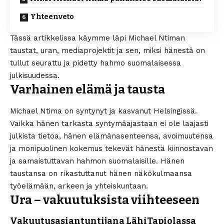
Yhteenveto
Tässä artikkelissa käymme läpi Michael Ntiman
taustat, uran, mediaprojektit ja sen, miksi hänestä on
tullut seurattu ja pidetty hahmo suomalaisessa
julkisuudessa.
Varhainen elämä ja tausta
Michael Ntima on syntynyt ja kasvanut Helsingissä.
Vaikka hänen tarkasta syntymäajastaan ei ole laajasti
julkista tietoa, hänen elämänasenteensa, avoimuutensa
ja monipuolinen kokemus tekevät hänestä kiinnostavan
ja samaistuttavan hahmon suomalaisille. Hänen
taustansa on rikastuttanut hänen näkökulmaansa
työelämään, arkeen ja yhteiskuntaan.
Ura – vakuutuksista viihteeseen
Vakuutusasiantuntijana LähiTapiolassa