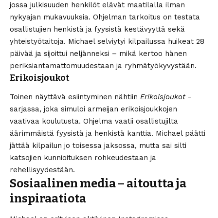
jossa julkisuuden henkilöt elävät maatilalla ilman
nykyajan mukavuuksia. Ohjelman tarkoitus on testata
osallistujien henkistä ja fyysistä kestävyyttä sekä
yhteistyötaitoja. Michael selviytyi kilpailussa huikeat 28
päivää ja sijoittui neljänneksi – mikä kertoo hänen
periksiantamattomuudestaan ja ryhmätyökyvystään.
Erikoisjoukot
Toinen näyttävä esiintyminen nähtiin
Erikoisjoukot
-
sarjassa, joka simuloi armeijan erikoisjoukkojen
vaativaa koulutusta. Ohjelma vaatii osallistujilta
äärimmäistä fyysistä ja henkistä kanttia. Michael päätti
jättää kilpailun jo toisessa jaksossa, mutta sai silti
katsojien kunnioituksen rohkeudestaan ja
rehellisyydestään.
Sosiaalinen media – aitoutta ja
inspiraatiota