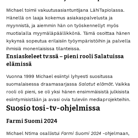
Michael toimii vakuutusasiantuntijana LähiTapiolassa.
Hänellä on laaja kokemus asiakaspalvelusta ja
myynnistä, ja aiemmin hän on työskennellyt myös
muotialalla myymäläpäällikkönä. Tämä osoittaa hänen
kykynsä sopeutua erilaisiin työympäristöihin ja palvella
ihmisiä monenlaisissa tilanteissa.
Ensiaskeleet tv:ssä – pieni rooli Salatuissa
elämissä
Vuonna 1999 Michael esiintyi lyhyesti suositussa
suomalaisessa draamasarjassa
Salatut elämät
. Vaikka
rooli oli pieni, se oli yksi hänen ensimmäisistä julkisista
esiintymisistään ja avasi ovia tuleviin mediaprojekteihin.
Suosio tosi-tv-ohjelmissa
Farmi Suomi 2024
Michael Ntima osallistui
Farmi Suomi 2024
-ohjelmaan,