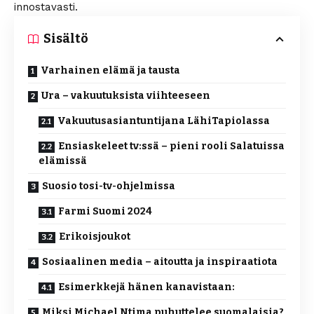
innostavasti.
Sisältö
Varhainen elämä ja tausta
Ura – vakuutuksista viihteeseen
Vakuutusasiantuntijana LähiTapiolassa
Ensiaskeleet tv:ssä – pieni rooli Salatuissa
elämissä
Suosio tosi-tv-ohjelmissa
Farmi Suomi 2024
Erikoisjoukot
Sosiaalinen media – aitoutta ja inspiraatiota
Esimerkkejä hänen kanavistaan:
Miksi Michael Ntima puhuttelee suomalaisia?