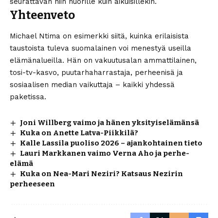
seurattavan niin nuorille kuin aikuisillekin.
Yhteenveto
Michael Ntima on esimerkki siitä, kuinka erilaisista
taustoista tuleva suomalainen voi menestyä useilla
elämänalueilla. Hän on vakuutusalan ammattilainen,
tosi-tv-kasvo, puutarhaharrastaja, perheenisä ja
sosiaalisen median vaikuttaja – kaikki yhdessä
paketissa.
Joni Willberg vaimo ja hänen yksityiselämänsä
Kuka on Anette Latva-Piikkilä?
Kalle Lassila puoliso 2026 – ajankohtainen tieto
Lauri Markkanen vaimo Verna Aho ja perhe-
elämä
Kuka on Nea-Mari Neziri? Katsaus Nezirin
perheeseen