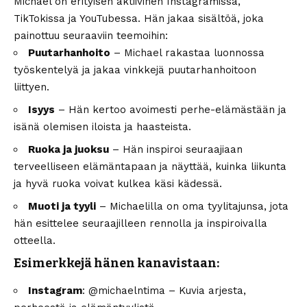
Michael on erityisen aktiivinen Instagramissa,
TikTokissa ja YouTubessa. Hän jakaa sisältöä, joka
painottuu seuraaviin teemoihin:
Puutarhanhoito
– Michael rakastaa luonnossa
työskentelyä ja jakaa vinkkejä puutarhanhoitoon
liittyen.
Isyys
– Hän kertoo avoimesti perhe-elämästään ja
isänä olemisen iloista ja haasteista.
Ruoka ja juoksu
– Hän inspiroi seuraajiaan
terveelliseen elämäntapaan ja näyttää, kuinka liikunta
ja hyvä ruoka voivat kulkea käsi kädessä.
Muoti ja tyyli
– Michaelilla on oma tyylitajunsa, jota
hän esittelee seuraajilleen rennolla ja inspiroivalla
otteella.
Esimerkkejä hänen kanavistaan:
Instagram
: @michaelntima – Kuvia arjesta,