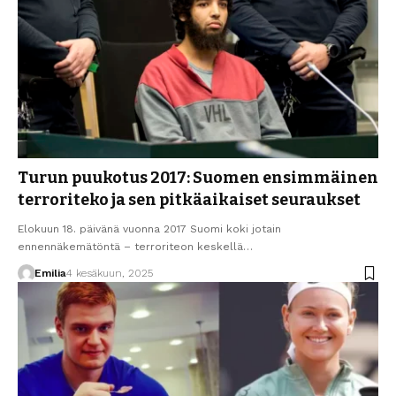
Turun puukotus 2017: Suomen ensimmäinen
terroriteko ja sen pitkäaikaiset seuraukset
Elokuun 18. päivänä vuonna 2017 Suomi koki jotain
ennennäkemätöntä – terroriteon keskellä…
Emilia
4 kesäkuun, 2025