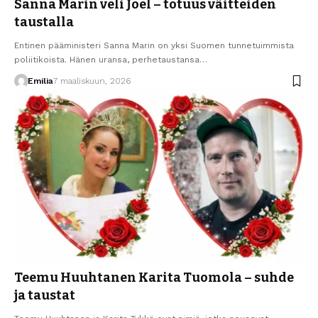
Sanna Marin veli Joel – totuus väitteiden
taustalla
Entinen pääministeri Sanna Marin on yksi Suomen tunnetuimmista
poliitikoista. Hänen uransa, perhetaustansa…
Emilia
7 maaliskuun, 2026
Teemu Huuhtanen Karita Tuomola – suhde
ja taustat