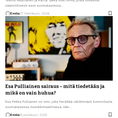
Teemu Huuhtanen ja Karita Tykkä ovat nimiä, jotka nousevat
säännöllisesti esiin suomalaisessa…
Emilia
27 helmikuun, 2026
Esa Pulliainen sairaus – mitä tiedetään ja
mikä on vain huhua?
Esa Pekka Pulliainen on nimi, joka herättää välittömästi kunnioitusta
suomalaisessa musiikkimaailmassa. Hän…
Emilia
15 joulukuun, 2025