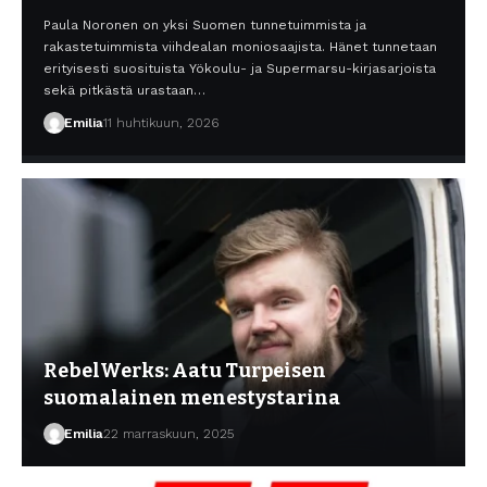
Paula Noronen on yksi Suomen tunnetuimmista ja
rakastetuimmista viihdealan moniosaajista. Hänet tunnetaan
erityisesti suosituista Yökoulu- ja Supermarsu-kirjasarjoista
sekä pitkästä urastaan…
Emilia
11 huhtikuun, 2026
RebelWerks: Aatu Turpeisen
suomalainen menestystarina
Emilia
22 marraskuun, 2025