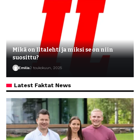
Mikä on Iltalehti ja miksi se on niin
suosittu?
Emilia
2 toukokuun, 2025
Latest Faktat News