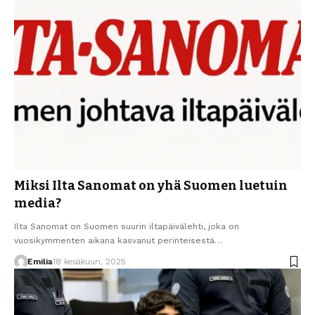
Miksi Ilta Sanomat on yhä Suomen luetuin
media?
Ilta Sanomat on Suomen suurin iltapäivälehti, joka on
vuosikymmenten aikana kasvanut perinteisestä…
Emilia
18 kesäkuun, 2025