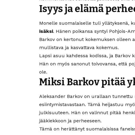
Isyys ja elämä perh
Monelle suomalaiselle tuli yllätyksenä, 
isäksi
. Hänen poikansa syntyi Pohjois-Amer
Barkov on kertonut kokemuksen olleen al
mullistava ja kasvattava kokemus.
Lapsi asuu kahdessa kodissa, ja Barkov ke
Hän on myös sanonut toivovansa, että poja
ole.
Miksi Barkov pitää y
Aleksander Barkov on urallaan tunnettu r
esiintymistavastaan. Tämä heijastuu my
julkisuuteen. Hän on valinnut pitää henki
jääkiekkoon ja perheeseen.
Tämä on herättänyt suomalaisissa faneis