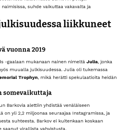
tai naimisissa, suhde vaikuttaa vakavalta ja
julkisuudessa liikkuneet
ävä vuonna 2019
rds -gaalaan mukanaan nainen nimeltä
Julia
, jonka
yös muualla julkisuudessa. Julia oli tukemassa
emorial Trophyn
, mikä herätti spekulaatioita heidän
n somevaikuttaja
n Barkovia alettiin yhdistää venäläiseen
lä on yli 2,2 miljoonaa seuraajaa Instagramissa, ja
isesta suhteesta. Barkov ei kuitenkaan koskaan
 saanut virallista vahvistusta.