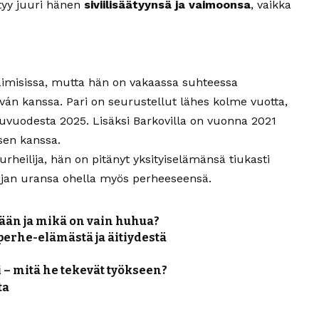
tyy juuri hänen
siviilisäätyynsä ja vaimoonsa
, vaikka
naimisissa, mutta hän on vakaassa suhteessa
ván kanssa. Pari on seurustellut lähes kolme vuotta,
kuvuodesta 2025. Lisäksi Barkovilla on vuonna 2021
sen kanssa.
heilija, hän on pitänyt yksityiselämänsä tiukasti
ilijan uransa ohella myös perheeseensä.
tään ja mikä on vain huhua?
perhe-elämästä ja äitiydestä
 – mitä he tekevät työkseen?
ta