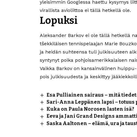
yleisimmin Googlessa haettu kysymys liit
virallista avioliittoa ei tällä hetkellä ole.
Lopuksi
Aleksander Barkov ei ole tällä hetkellä 
tšekkiläisen tennispelaajan Marie Bouzko
ja heidän suhteensa tuli julkisuuteen al
syntynyt poika pohjoisamerikkalaisen nai
Vaikka Barkov on kansainvälinen huippu-ur
pois julkisuudesta ja keskittyy jääkiekko
Esa Pulliainen sairaus – mitä tiede
Sari-Anna Leppänen lapsi – totuus 
Kuka on Paula Norosen lasten isä?
Eeva ja Jani Grand Designs ammatti
Saska Aaltonen – elämä, ura ja taus