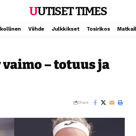
UUTISET TIMES
ikollinen
Viihde
Julkkikset
Tosirikos
Matkai
vaimo – totuus ja
Share