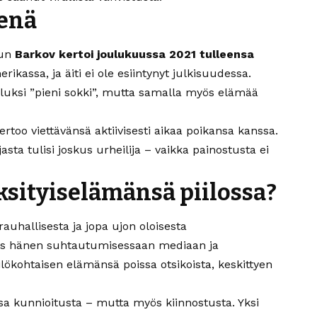
eenä
kun
Barkov kertoi joulukuussa 2021 tulleensa
ikassa, ja äiti ei ole esiintynyt julkisuudessa.
uksi ”pieni sokki”, mutta samalla myös elämää
rtoo viettävänsä aktiivisesti aikaa poikansa kanssa.
sta tulisi joskus urheilija – vaikka painostusta ei
ksityiselämänsä piilossa?
auhallisesta ja jopa ujon oloisesta
ös hänen suhtautumisessaan mediaan ja
lökohtaisen elämänsä poissa otsikoista, keskittyen
sa kunnioitusta – mutta myös kiinnostusta. Yksi