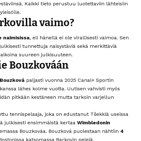
äviinsä. Kaikki tieto perustuu luotettaviin lähteisiin
leisölle.
rkovilla vaimo?
e naimisissa
, eli hänellä ei ole virallisesti vaimoa. Sen
ulkisesti tunnettuja naisystäviä sekä merkittäviä
e aikoina suureen julkisuuteen.
ie Bouzkováán
 Bouzková
paljasti vuonna 2025 Canal+ Sportin
kanssa lähes kolme vuotta. Uutisen vahvisti myös
eidän pitkään kestäneen mutta tarkoin varjellun
ttu tennispelaaja, joka on edustanut Tšekkiä useissa
ä julkisesti ensimmäistä kertaa
Wimbledonin
tukemassa Bouzkováa. Bouzková puolestaan nähtiin
4
Bostonissa katsomassa Barkovin pelejä.