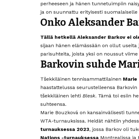
perheeseen ja hänen tunnetuimpiin naisyst
ja on suunnattu erityisesti suomalaiselle y
Onko Aleksander Ba
Tällä hetkellä Aleksander Barkov ei ol
sijaan hänen elämässään on ollut useita j
parisuhteita, joista yksi on noussut viim
Barkovin suhde Mar
Tšekkiläinen tennisammattilainen
Marie
haastattelussa seurustelleensa Barkovin 
tšekkiläinen lehti
Blesk
. Tämä toi esiin h
suhteensa.
Marie Bouzková on kansainvälisesti tunne
WTA-turnauksissa. Heidät nähtiin yhdess
turnauksessa 2023
, jossa Barkov oli 
Nations -turnauksessa
Montrealissa ja 