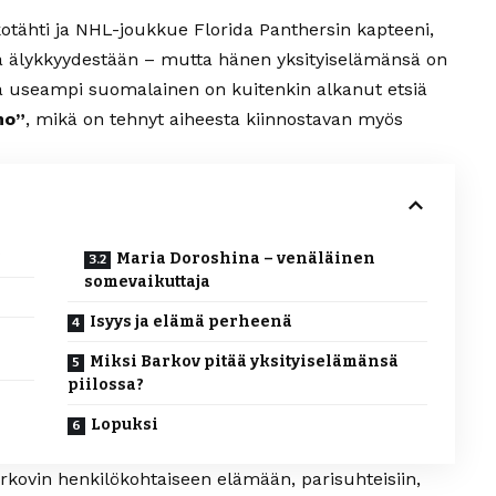
otähti ja NHL-joukkue Florida Panthersin kapteeni,
a älykkyydestään – mutta hänen yksityiselämänsä on
Yhä useampi suomalainen on kuitenkin alkanut etsiä
mo”
, mikä on tehnyt aiheesta kiinnostavan myös
?
Maria Doroshina – venäläinen
somevaikuttaja
Isyys ja elämä perheenä
Miksi Barkov pitää yksityiselämänsä
piilossa?
Lopuksi
rkovin henkilökohtaiseen elämään, parisuhteisiin,