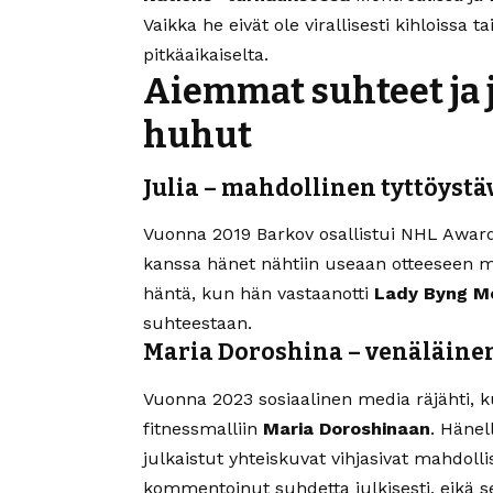
Vaikka he eivät ole virallisesti kihloissa 
pitkäaikaiselta.
Aiemmat suhteet ja 
huhut
Julia – mahdollinen tyttöyst
Vuonna 2019 Barkov osallistui NHL Awa
kanssa hänet nähtiin useaan otteeseen m
häntä, kun hän vastaanotti
Lady Byng M
suhteestaan.
Maria Doroshina – venäläine
Vuonna 2023 sosiaalinen media räjähti, ku
fitnessmalliin
Maria Doroshinaan
. Hänel
julkaistut yhteiskuvat vihjasivat mahdoll
kommentoinut suhdetta julkisesti, eikä se