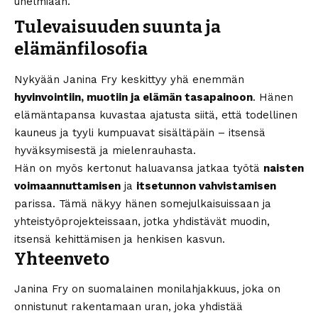
unelmiaan.
Tulevaisuuden suunta ja
elämänfilosofia
Nykyään Janina Fry keskittyy yhä enemmän
hyvinvointiin, muotiin ja elämän tasapainoon
. Hänen
elämäntapansa kuvastaa ajatusta siitä, että todellinen
kauneus ja tyyli kumpuavat sisältäpäin – itsensä
hyväksymisestä ja mielenrauhasta.
Hän on myös kertonut haluavansa jatkaa työtä
naisten
voimaannuttamisen
ja
itsetunnon vahvistamisen
parissa. Tämä näkyy hänen somejulkaisuissaan ja
yhteistyöprojekteissaan, jotka yhdistävät muodin,
itsensä kehittämisen ja henkisen kasvun.
Yhteenveto
Janina Fry on suomalainen monilahjakkuus, joka on
onnistunut rakentamaan uran, joka yhdistää