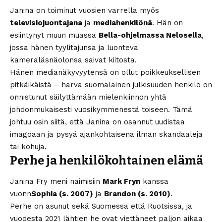
Janina on toiminut vuosien varrella myös
televisiojuontajana
ja
mediahenkilönä
. Hän on
esiintynyt muun muassa
Bella-ohjelmassa Nelosella
,
jossa hänen tyylitajunsa ja luonteva
kameraläsnäolonsa saivat kiitosta.
Hänen medianäkyvyytensä on ollut poikkeuksellisen
pitkäikäistä – harva suomalainen julkisuuden henkilö on
onnistunut säilyttämään mielenkiinnon yhtä
johdonmukaisesti vuosikymmenestä toiseen. Tämä
johtuu osin siitä, että Janina on osannut uudistaa
imagoaan ja pysyä ajankohtaisena ilman skandaaleja
tai kohuja.
Perhe ja henkilökohtainen elämä
Janina Fry meni naimisiin
Mark Fryn
kanssa
vuonn
Sophia (s. 2007)
ja
Brandon (s. 2010)
.
Perhe on asunut sekä Suomessa että Ruotsissa, ja
vuodesta 2021 lähtien he ovat viettäneet paljon aikaa