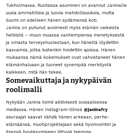
Tukholmassa. Ruotsissa asuminen on avannut Janinalle
uusia ammatillisia ja luovia mahdollisuuksia, mutta
Suomi on edelleen hänen sydämensä koti.
Janina on puhunut avoimesti myös elämän vaikeista
hetkistä – muun muassa vanhempiensa menetyksestä
ja omasta terveyshuolestaan, kun häneltä löydettiin
kasvaimia, jotka kuitenkin hoidettiin ajoissa. Hänen
mukaansa nämä kokemukset ovat vahvistaneet hänen
elämänhaluaan ja tuoneet syvempää merkitystä
kaikkeen, mitä hän tekee.
Somevaikuttaja ja nykypäivän
roolimalli
Nykyään Janina toimii aktiivisesti sosiaalisessa
mediassa. Hänen Instagram-tilinsä
@janinafry
seuraajat saavat nähdä hänen arkeaan, perhe-
elämäänsä, muotiprojektejaan sekä hyvinvointiin ja
itsensä hyväksymiseen liittyviä teemoja.