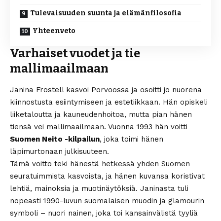
Tulevaisuuden suunta ja elämänfilosofia
Yhteenveto
Varhaiset vuodet ja tie
mallimaailmaan
Janina Frostell kasvoi Porvoossa ja osoitti jo nuorena
kiinnostusta esiintymiseen ja estetiikkaan. Hän opiskeli
liiketaloutta ja kauneudenhoitoa, mutta pian hänen
tiensä vei mallimaailmaan. Vuonna 1993 hän voitti
Suomen Neito -kilpailun
, joka toimi hänen
läpimurtonaan julkisuuteen.
Tämä voitto teki hänestä hetkessä yhden Suomen
seuratuimmista kasvoista, ja hänen kuvansa koristivat
lehtiä, mainoksia ja muotinäytöksiä. Janinasta tuli
nopeasti 1990-luvun suomalaisen muodin ja glamourin
symboli – nuori nainen, joka toi kansainvälistä tyyliä