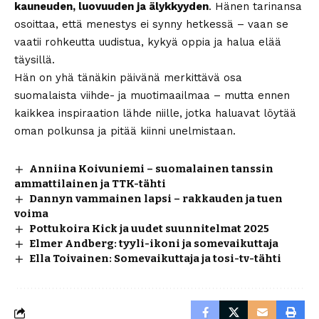
kauneuden, luovuuden ja älykkyyden
. Hänen tarinansa
osoittaa, että menestys ei synny hetkessä – vaan se
vaatii rohkeutta uudistua, kykyä oppia ja halua elää
täysillä.
Hän on yhä tänäkin päivänä merkittävä osa
suomalaista viihde- ja muotimaailmaa – mutta ennen
kaikkea inspiraation lähde niille, jotka haluavat löytää
oman polkunsa ja pitää kiinni unelmistaan.
Anniina Koivuniemi – suomalainen tanssin
ammattilainen ja TTK-tähti
Dannyn vammainen lapsi – rakkauden ja tuen
voima
Pottukoira Kick ja uudet suunnitelmat 2025
Elmer Andberg: tyyli-ikoni ja somevaikuttaja
Ella Toivainen: Somevaikuttaja ja tosi-tv-tähti