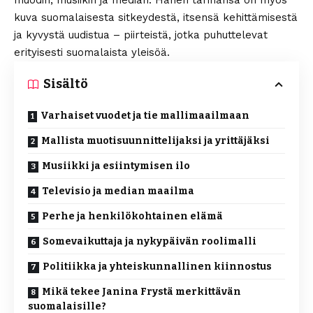
muodin, musiikin ja median. Hänen tarinansa on myös
kuva suomalaisesta sitkeydestä, itsensä kehittämisestä
ja kyvystä uudistua – piirteistä, jotka puhuttelevat
erityisesti suomalaista yleisöä.
Sisältö
Varhaiset vuodet ja tie mallimaailmaan
Mallista muotisuunnittelijaksi ja yrittäjäksi
Musiikki ja esiintymisen ilo
Televisio ja median maailma
Perhe ja henkilökohtainen elämä
Somevaikuttaja ja nykypäivän roolimalli
Politiikka ja yhteiskunnallinen kiinnostus
Mikä tekee Janina Frystä merkittävän
suomalaisille?