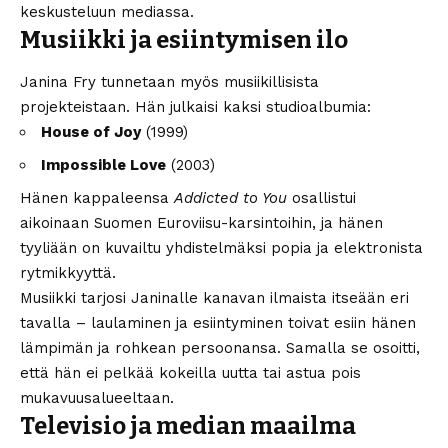
keskusteluun mediassa.
Musiikki ja esiintymisen ilo
Janina Fry tunnetaan myös musiikillisista
projekteistaan. Hän julkaisi kaksi studioalbumia:
House of Joy
(1999)
Impossible Love
(2003)
Hänen kappaleensa
Addicted to You
osallistui
aikoinaan Suomen Euroviisu-karsintoihin, ja hänen
tyyliään on kuvailtu yhdistelmäksi popia ja elektronista
rytmikkyyttä.
Musiikki tarjosi Janinalle kanavan ilmaista itseään eri
tavalla – laulaminen ja esiintyminen toivat esiin hänen
lämpimän ja rohkean persoonansa. Samalla se osoitti,
että hän ei pelkää kokeilla uutta tai astua pois
mukavuusalueeltaan.
Televisio ja median maailma