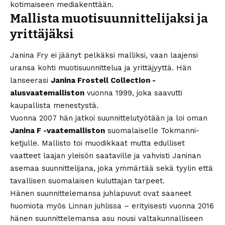
kotimaiseen mediakenttään.
Mallista muotisuunnittelijaksi ja
yrittäjäksi
Janina Fry ei jäänyt pelkäksi malliksi, vaan laajensi
uransa kohti muotisuunnittelua ja yrittäjyyttä. Hän
lanseerasi
Janina Frostell Collection -
alusvaatemalliston
vuonna 1999, joka saavutti
kaupallista menestystä.
Vuonna 2007 hän jatkoi suunnittelutyötään ja loi oman
Janina F -vaatemalliston
suomalaiselle Tokmanni-
ketjulle. Mallisto toi muodikkaat mutta edulliset
vaatteet laajan yleisön saataville ja vahvisti Janinan
asemaa suunnittelijana, joka ymmärtää sekä tyylin että
tavallisen suomalaisen kuluttajan tarpeet.
Hänen suunnittelemansa juhlapuvut ovat saaneet
huomiota myös Linnan juhlissa – erityisesti vuonna 2016
hänen suunnittelemansa asu nousi valtakunnalliseen