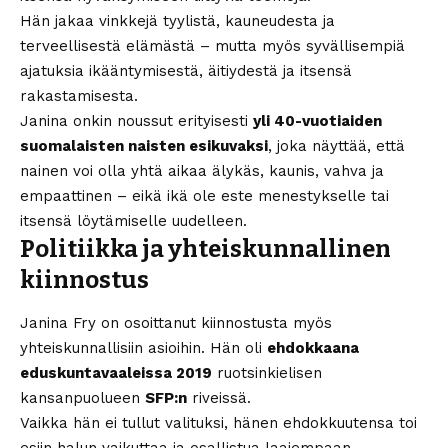
Hän jakaa vinkkejä tyylistä, kauneudesta ja
terveellisestä elämästä – mutta myös syvällisempiä
ajatuksia ikääntymisestä, äitiydestä ja itsensä
rakastamisesta.
Janina onkin noussut erityisesti
yli 40-vuotiaiden
suomalaisten naisten esikuvaksi
, joka näyttää, että
nainen voi olla yhtä aikaa älykäs, kaunis, vahva ja
empaattinen – eikä ikä ole este menestykselle tai
itsensä löytämiselle uudelleen.
Politiikka ja yhteiskunnallinen
kiinnostus
Janina Fry on osoittanut kiinnostusta myös
yhteiskunnallisiin asioihin. Hän oli
ehdokkaana
eduskuntavaaleissa 2019
ruotsinkielisen
kansanpuolueen
SFP:n
riveissä.
Vaikka hän ei tullut valituksi, hänen ehdokkuutensa toi
esiin halun vaikuttaa ja osallistua laajempaan