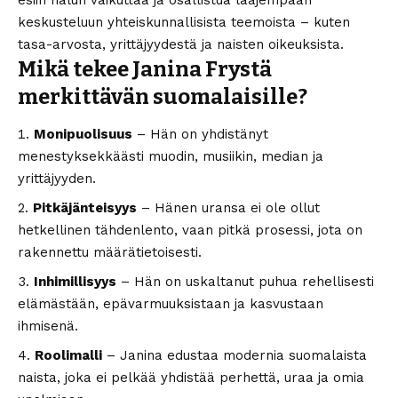
keskusteluun yhteiskunnallisista teemoista – kuten
tasa-arvosta, yrittäjyydestä ja naisten oikeuksista.
Mikä tekee Janina Frystä
merkittävän suomalaisille?
Monipuolisuus
– Hän on yhdistänyt
menestyksekkäästi muodin, musiikin, median ja
yrittäjyyden.
Pitkäjänteisyys
– Hänen uransa ei ole ollut
hetkellinen tähdenlento, vaan pitkä prosessi, jota on
rakennettu määrätietoisesti.
Inhimillisyys
– Hän on uskaltanut puhua rehellisesti
elämästään, epävarmuuksistaan ja kasvustaan
ihmisenä.
Roolimalli
– Janina edustaa modernia suomalaista
naista, joka ei pelkää yhdistää perhettä, uraa ja omia