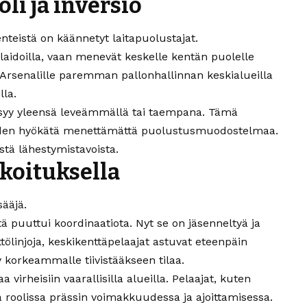
oli ja inversio
enteistä on käännetyt laitapuolustajat.
 laidoilla, vaan menevät keskelle kentän puolelle
rsenalille paremman pallonhallinnan keskialueilla
lla.
ysyy yleensä leveämmällä tai taempana. Tämä
uuden hyökätä menettämättä puolustusmuodostelmaa.
istä lähestymistavoista.
rkoituksella
ääjä.
puuttui koordinaatiota. Nyt se on jäsenneltyä ja
ttölinjoja, keskikenttäpelaajat astuvat eteenpäin
y korkeammalle tiivistääkseen tilaa.
virheisiin vaarallisilla alueilla. Pelaajat, kuten
ä roolissa prässin voimakkuudessa ja ajoittamisessa.