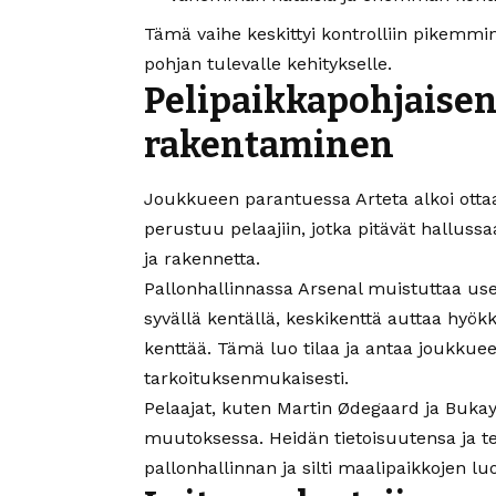
Tämä vaihe keskittyi kontrolliin pikemmin
pohjan tulevalle kehitykselle.
Pelipaikkapohjaisen
rakentaminen
Joukkueen parantuessa Arteta alkoi ottaa
perustuu pelaajiin, jotka pitävät halluss
ja rakennetta.
Pallonhallinnassa Arsenal muistuttaa us
syvällä kentällä, keskikenttä auttaa hyö
kenttää. Tämä luo tilaa ja antaa joukkuee
tarkoituksenmukaisesti.
Pelaajat, kuten Martin Ødegaard ja Bukay
muutoksessa. Heidän tietoisuutensa ja t
pallonhallinnan ja silti maalipaikkojen l