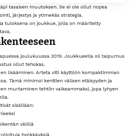
läpi tasaisen muutoksen. Se ei ole ollut nopea
inti, järjestys ja ytimekäs strategia.
a tuloksena on joukkue, jolla on määritelty
tava.
akenteeseen
 saapuessa joulukuussa 2019. Joukkueella oli taipumus
lustus ollut tehokas.
den
lisääminen. Arteta otti käyttöön kompaktimman
toa. Tämä minimoi kenttien välisen etäisyyden ja
ueen murtaminen tehtiin vaikeammaksi, jopa lyhyen
lla.
vät sisällään:
miseksi
ikentän välillä
lloituja hyökkäyksiä