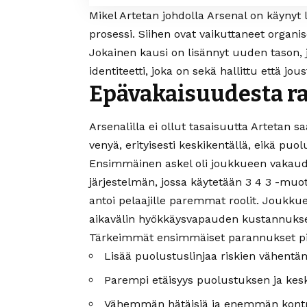
Mikel Artetan johdolla Arsenal on käynyt 
prosessi. Siihen ovat vaikuttaneet organiso
Jokainen kausi on lisännyt uuden tason, j
identiteetti, joka on sekä hallittu että jous
Epävakaisuudesta r
Arsenalilla ei ollut tasaisuutta Artetan
venyä, erityisesti keskikentällä, eikä puo
Ensimmäinen askel oli
joukkueen vakau
järjestelmän, jossa käytetään 3 4 3 -muo
antoi pelaajille paremmat roolit. Joukk
aikavälin hyökkäysvapauden kustannukse
Tärkeimmät ensimmäiset parannukset piti
Lisää puolustuslinjaa riskien vähentä
Parempi etäisyys puolustuksen ja kesk
Vähemmän hätäisiä ja enemmän kontro