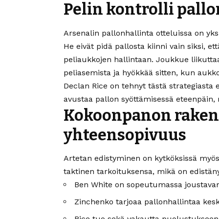
Pelin kontrolli pallo
Arsenalin pallonhallinta otteluissa on yk
He eivät pidä pallosta kiinni vain siksi, et
peliaukkojen hallintaan. Joukkue liikuttaa 
peliasemista ja hyökkää sitten, kun aukko
Declan Rice on tehnyt tästä strategiasta
avustaa pallon syöttämisessä eteenpäin,
Kokoonpanon rakent
yhteensopivuus
Artetan edistyminen on kytköksissä myös
taktinen tarkoituksensa, mikä on edistäny
Ben White on sopeutumassa joustava
Zinchenko tarjoaa pallonhallintaa kesk
Rice tuo sekä vakautta puolustukseen,