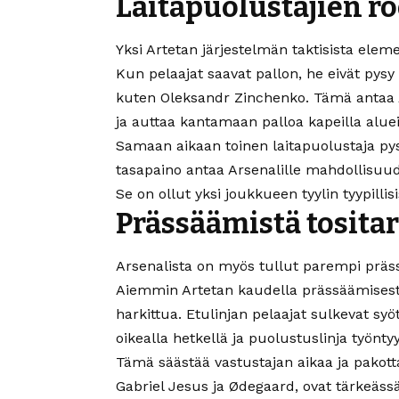
Laitapuolustajien ro
Yksi Artetan järjestelmän taktisista elem
Kun pelaajat saavat pallon, he eivät pysy
kuten Oleksandr Zinchenko. Tämä antaa A
ja auttaa kantamaan palloa kapeilla aluei
Samaan aikaan toinen laitapuolustaja p
tasapaino antaa Arsenalille mahdollis
Se on ollut yksi joukkueen tyylin tyypillis
Prässäämistä tosita
Arsenalista on myös tullut parempi präss
Aiemmin Artetan kaudella prässäämisestä 
harkittua. Etulinjan pelaajat sulkevat syö
oikealla hetkellä ja puolustuslinja työnty
Tämä säästää vastustajan aikaa ja pakottaa 
Gabriel Jesus ja Ødegaard, ovat tärkeäss