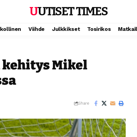
UUTISET TIMES
ikollinen
Viihde
Julkkikset
Tosirikos
Matkai
 kehitys Mikel
ssa
Share