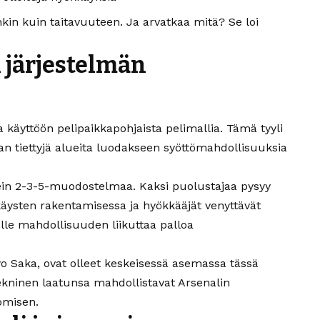
kin kuin taitavuuteen. Ja arvatkaa mitä? Se loi
 järjestelmän
 käyttöön pelipaikkapohjaista pelimallia. Tämä tyyli
aan tiettyjä alueita luodakseen syöttömahdollisuuksia
ein 2-3-5-muodostelmaa. Kaksi puolustajaa pysyy
kkäysten rakentamisessa ja hyökkääjät venyttävät
lle mahdollisuuden liikuttaa palloa
o Saka, ovat olleet keskeisessä asemassa tässä
ekninen laatunsa mahdollistavat Arsenalin
uomisen.