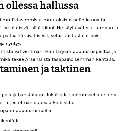
n ollessa hallussa
si mullistavimmista muutoksista pelin kannalta.
tä he pitäisivät siitä kiinni. He käyttävät sitä tempon ja
palloa kärsivällisesti, vetää vastustajat pois
ja syntyy.
 entistä vahvemman. Hän tarjoaa puolustuspeittoa ja
 mikä tekee Arsenalista tasapainoisemman kentällä.
aminen ja taktinen
 pelaajahankintaan. Jokaisella sopimuksella on oma
t järjestelmän sujuvaa kehitystä.
mpaan puolustusrooliin
ikentällä
 että etenemistä