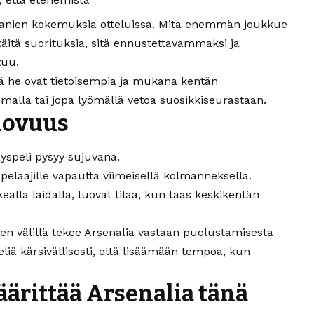
nien kokemuksia otteluissa. Mitä enemmän joukkue
äitä suorituksia, sitä ennustettavammaksi ja
tuu.
tä he ovat tietoisempia ja mukana kentän
malla tai jopa
lyömällä vetoa
suosikkiseurastaan.
uovuus
yspeli pysyy sujuvana.
 pelaajille vapautta viimeisellä kolmanneksella.
kealla laidalla, luovat tilaa, kun taas keskikentän
en välillä tekee Arsenalia vastaan puolustamisesta
liä kärsivällisesti, että lisäämään tempoa, kun
ärittää Arsenalia tänä