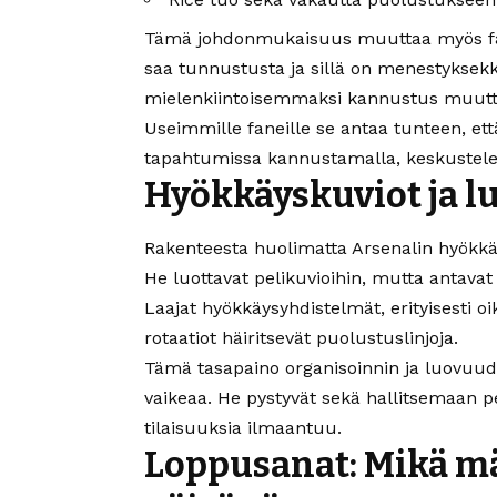
Tämä johdonmukaisuus muuttaa myös fa
saa tunnustusta ja sillä on menestyksekk
mielenkiintoisemmaksi kannustus muut
Useimmille faneille se antaa tunteen, et
tapahtumissa kannustamalla, keskustele
Hyökkäyskuviot ja l
Rakenteesta huolimatta Arsenalin hyökkä
He luottavat pelikuvioihin, mutta antavat
Laajat hyökkäysyhdistelmät, erityisesti oi
rotaatiot häiritsevät puolustuslinjoja.
Tämä tasapaino organisoinnin ja luovuud
vaikeaa. He pystyvät sekä hallitsemaan pe
tilaisuuksia ilmaantuu.
Loppusanat: Mikä mä