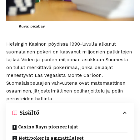
Kuva: pixabay
Helsingin Kasinon pöydissä 1990-luvulla alkanut
suomalainen pokeri on kasvanut miljoonien palkintojen
lajiksi. Viiden ja puolen miljoonan asukkaan Suomesta
on tullut merkittävä pokerimaa, jonka pelaajat
menestyvät Las Vegasista Monte Carloon.
Suomalaispelaajien vahvuutena ovat matemaattinen
osaaminen, järjestelmällinen peliharjoittelu ja pelin
perusteiden hallinta.
Sisältö
Casino Rayn pioneeriajat
Nettipokerin ammattilaiset