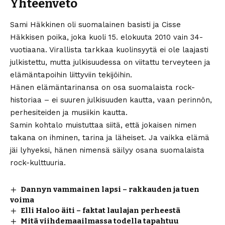
Yhteenveto
Sami Häkkinen oli suomalainen basisti ja Cisse
Häkkisen poika, joka kuoli 15. elokuuta 2010 vain 34-
vuotiaana. Virallista tarkkaa kuolinsyytä ei ole laajasti
julkistettu, mutta julkisuudessa on viitattu terveyteen ja
elämäntapoihin liittyviin tekijöihin.
Hänen elämäntarinansa on osa suomalaista rock-
historiaa – ei suuren julkisuuden kautta, vaan perinnön,
perhesiteiden ja musiikin kautta.
Samin kohtalo muistuttaa siitä, että jokaisen nimen
takana on ihminen, tarina ja läheiset. Ja vaikka elämä
jäi lyhyeksi, hänen nimensä säilyy osana suomalaista
rock-kulttuuria.
Dannyn vammainen lapsi – rakkauden ja tuen
voima
Elli Haloo äiti – faktat laulajan perheestä
Mitä viihdemaailmassa todella tapahtuu