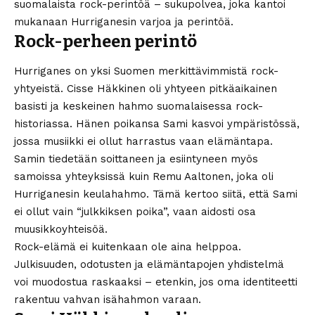
suomalaista rock-perintöä – sukupolvea, joka kantoi
mukanaan Hurriganesin varjoa ja perintöä.
Rock-perheen perintö
Hurriganes on yksi Suomen merkittävimmistä rock-
yhtyeistä. Cisse Häkkinen oli yhtyeen pitkäaikainen
basisti ja keskeinen hahmo suomalaisessa rock-
historiassa. Hänen poikansa Sami kasvoi ympäristössä,
jossa musiikki ei ollut harrastus vaan elämäntapa.
Samin tiedetään soittaneen ja esiintyneen myös
samoissa yhteyksissä kuin Remu Aaltonen, joka oli
Hurriganesin keulahahmo. Tämä kertoo siitä, että Sami
ei ollut vain “julkkiksen poika”, vaan aidosti osa
muusikkoyhteisöä.
Rock-elämä ei kuitenkaan ole aina helppoa.
Julkisuuden, odotusten ja elämäntapojen yhdistelmä
voi muodostua raskaaksi – etenkin, jos oma identiteetti
rakentuu vahvan isähahmon varaan.