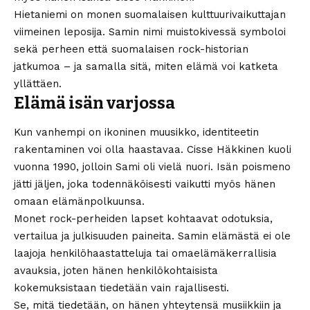
Hietaniemi on monen suomalaisen kulttuurivaikuttajan
viimeinen leposija. Samin nimi muistokivessä symboloi
sekä perheen että suomalaisen rock-historian
jatkumoa – ja samalla sitä, miten elämä voi katketa
yllättäen.
Elämä isän varjossa
Kun vanhempi on ikoninen muusikko, identiteetin
rakentaminen voi olla haastavaa. Cisse Häkkinen kuoli
vuonna 1990, jolloin Sami oli vielä nuori. Isän poismeno
jätti jäljen, joka todennäköisesti vaikutti myös hänen
omaan elämänpolkuunsa.
Monet rock-perheiden lapset kohtaavat odotuksia,
vertailua ja julkisuuden paineita. Samin elämästä ei ole
laajoja henkilöhaastatteluja tai omaelämäkerrallisia
avauksia, joten hänen henkilökohtaisista
kokemuksistaan tiedetään vain rajallisesti.
Se, mitä tiedetään, on hänen yhteytensä musiikkiin ja