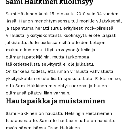
Sami Häkkinen kuolinsyy
Sami Häkkinen kuoli 15. elokuuta 2010 vain 34 vuoden
iässä. Hänen menehtymisensä tuli monille yllätyksenä,
ja tapahtuma herätti surua erityisesti rock-piireissä.
Virallista, yksityiskohtaista kuolinsyytä ei ole laajasti
julkistettu. Julkisuudessa esillä olleiden tietojen
mukaan kuolema liittyi terveysongelmiin ja
elämäntapatekijöihin, mutta tarkempaa
lääketieteellistä selvitystä ei ole julkaistu.
On tärkeää todeta, että ilman virallista vahvistusta
yksityiskohtiin ei tule lisätä spekulaatiota. Fakta on se,
että Sami Häkkinen menehtyi nuorena, ja hänen
elämänsä päättyi liian varhain.
Hautapaikka ja muistaminen
Sami Häkkinen on haudattu Helsingin Hietaniemen
hautausmaalle. Samalle hautausmaalle on haudattu
myös hänen isänsä Cisse Häkkinen.