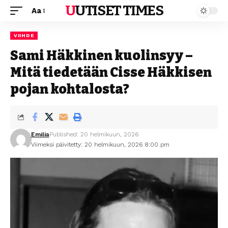
UUTISET TIMES
Aa
VIIHDE
Sami Häkkinen kuolinsyy –
Mitä tiedetään Cisse Häkkisen
pojan kohtalosta?
Emilia
Published: 20 helmikuun, 2026
Viimeksi päivitetty: 20 helmikuun, 2026 8:00 pm